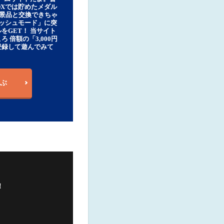
DXでは貯めたメダル
豪華景品と交換できちゃ
ッシュモード」に突
をGET！ 当サイト
ろ 倍額の「3,000円
登録して遊んでみて
ぶ
！