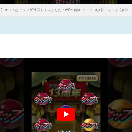
オロチ超アップ10連回してみました！(90連目)#ぷにぷに #妖怪ウォッチ #妖怪