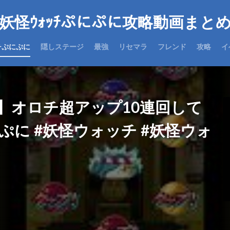
妖怪ｳｫｯﾁぷにぷに攻略動画まと
チぷにぷに
隠しステージ
最強
リセマラ
フレンド
攻略
イ
】オロチ超アップ10連回して
にぷに #妖怪ウォッチ #妖怪ウォ