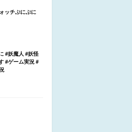
ウォッチぷにぷに
 #妖魔人 #妖怪
 #ゲーム実況 #
実況