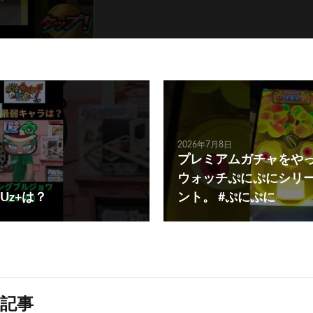
2026年7月8日
プレミアムガチャをや
ウォッチぷにぷにシリー
Uz+は？
ント。 #ぷにぷに
記事