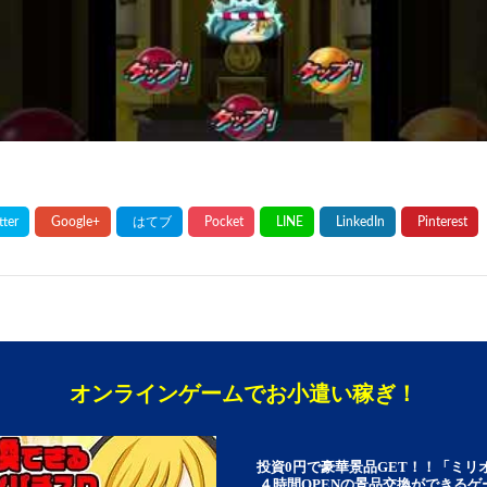
オンラインゲームでお小遣い稼ぎ！
投資0円で豪華景品GET！！「ミリ
４時間OPENの景品交換ができる