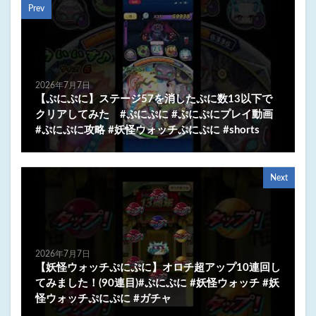
Prev
2026年7月7日
【ぷにぷに】ステージ57を消したぷに数13以下で
クリアしてみた #ぷにぷに #ぷにぷにプレイ動画
#ぷにぷに攻略 #妖怪ウォッチぷにぷに #shorts
Next
2026年7月7日
【妖怪ウォッチぷにぷに】オロチ超アップ10連回し
てみました！(90連目)#ぷにぷに #妖怪ウォッチ #妖
怪ウォッチぷにぷに #ガチャ