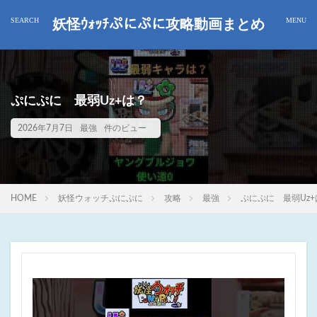
妖怪ｳｫｯﾁぷにぷに攻略動画まとめ
ぷにぷに 最弱Uz+は？
2026年7月7日
最強
件のビュー
HOME
妖怪ウォッチぷにぷに
攻略
最強
ぷにぷに 最弱Uz+