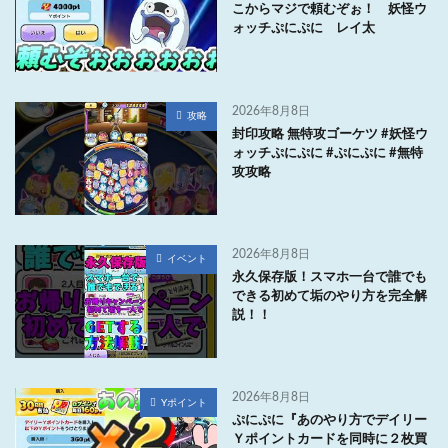
こからマジで頼むぞぉ！ 妖怪ウ
ォッチぷにぷに レイ太
2026年8月8日
攻略
封印攻略 無特攻ゴーケツ #妖怪ウ
ォッチぷにぷに #ぷにぷに #無特
攻攻略
2026年8月8日
イベント
永久保存版！スマホ一台で誰でも
できる初めて垢のやり方を完全解
説！！
2026年8月8日
Yポイント
ぷにぷに『あのやり方でデイリー
Ｙポイントカードを同時に２枚買