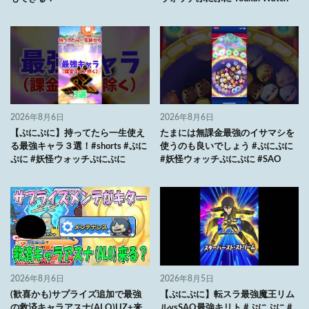
2026年8月6日
2026年8月6日
【ぷにぷに】持ってたら一生使え
たまには無課金最強のイサマシを
る最強キャラ３選！#shorts #ぷに
使うのも良いでしょう #ぷにぷに
ぷに #妖怪ウォッチぷにぷに
#妖怪ウォッチぷにぷに #SAO
2026年8月6日
2026年8月5日
(歓喜かも)サプライズ追加で最強
【ぷにぷに】転スラ最強魔王リム
の救済キャラアスナ(ALO)UZ+来
ルvsSAO最強キリト #ぷにぷに #