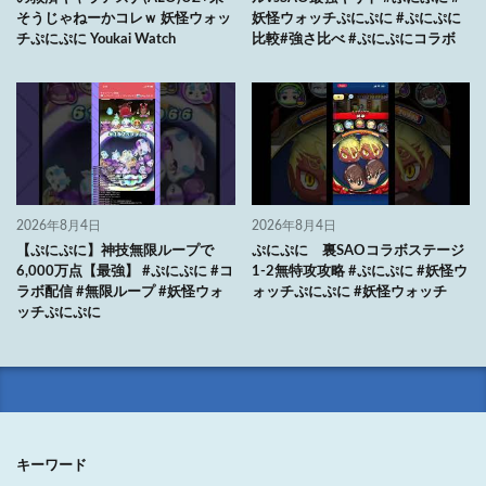
そうじゃねーかコレｗ 妖怪ウォッ
妖怪ウォッチぷにぷに #ぷにぷに
チぷにぷに Youkai Watch
比較#強さ比べ #ぷにぷにコラボ
2026年8月4日
2026年8月4日
【ぷにぷに】神技無限ループで
ぷにぷに 裏SAOコラボステージ
6,000万点【最強】 #ぷにぷに #コ
1-2無特攻攻略 #ぷにぷに #妖怪ウ
ラボ配信 #無限ループ #妖怪ウォ
ォッチぷにぷに #妖怪ウォッチ
ッチぷにぷに
キーワード