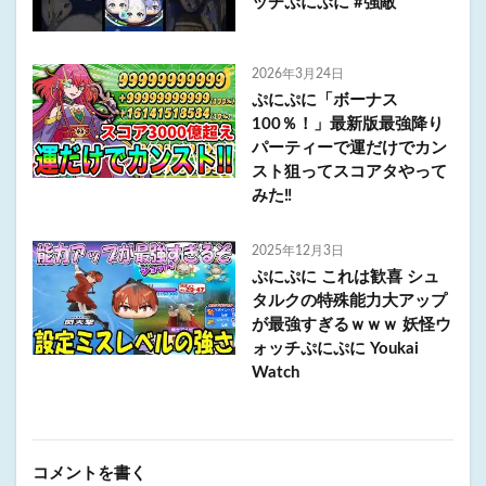
ッチぷにぷに #強敵
2026年3月24日
ぷにぷに「ボーナス
100％！」最新版最強降り
パーティーで運だけでカン
スト狙ってスコアタやって
みた‼
2025年12月3日
ぷにぷに これは歓喜 シュ
タルクの特殊能力大アップ
が最強すぎるｗｗｗ 妖怪ウ
ォッチぷにぷに Youkai
Watch
コメントを書く