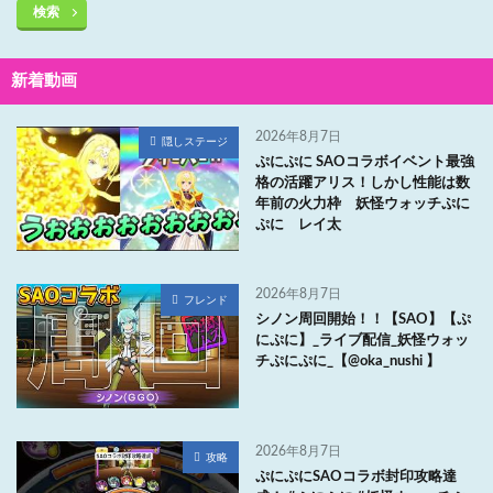
検索
新着動画
2026年8月7日
隠しステージ
ぷにぷに SAOコラボイベント最強
格の活躍アリス！しかし性能は数
年前の火力枠 妖怪ウォッチぷに
ぷに レイ太
2026年8月7日
フレンド
シノン周回開始！！【SAO】【ぷ
にぷに】_ライブ配信_妖怪ウォッ
チぷにぷに_【@oka_nushi 】
2026年8月7日
攻略
ぷにぷにSAOコラボ封印攻略達