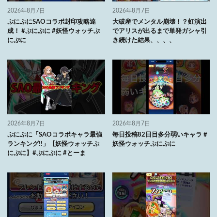
2026年8月7日
2026年8月7日
ぷにぷにSAOコラボ封印攻略達
大破産でメンタル崩壊！？虹演出
成！ #ぷにぷに #妖怪ウォッチぷ
でアリスが出るまで単発ガシャ引
にぷに
き続けた結果、、、、
2026年8月7日
2026年8月7日
ぷにぷに「SAOコラボキャラ最強
毎日投稿82日目多分弱いキャラ #
ランキング!!」【妖怪ウォッチぷ
妖怪ウォッチぷにぷに
にぷに】#ぷにぷに #とーま