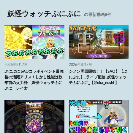
妖怪ウォッチぷにぷに
の最新動画8件
2026年8月7日
2026年8月7日
ぷにぷに SAOコラボイベント最強
シノン周回開始！！【SAO】【ぷ
格の活躍アリス！しかし性能は数
にぷに】_ライブ配信_妖怪ウォッ
年前の火力枠 妖怪ウォッチぷに
チぷにぷに_【@oka_nushi 】
ぷに レイ太