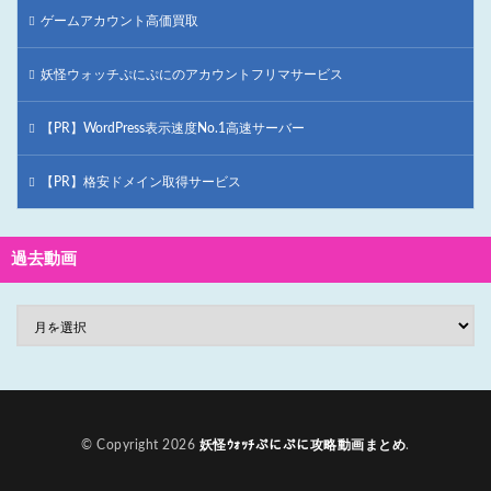
ゲームアカウント高価買取
妖怪ウォッチぷにぷにのアカウントフリマサービス
【PR】WordPress表示速度No.1高速サーバー
【PR】格安ドメイン取得サービス
過去動画
© Copyright 2026
妖怪ｳｫｯﾁぷにぷに攻略動画まとめ
.