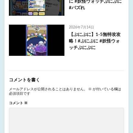
に #妖怪ウォッチぷにぷに
#バズれ
2026年7月14日
【ぷにぷに】1-5無特攻攻
略！#ぷにぷに #妖怪ウォ
ッチぷにぷに
コメントを書く
メールアドレスが公開されることはありません。
※
が付いている欄は
必須項目です
コメント
※