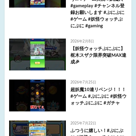
#gameplay #チャンネル登
録お願いします #ぷにぷに
#ゲーム #妖怪ウォッチぷ
にぷに #gaming
2026年2月8日
【妖怪ウォッチぷにぷに】
枢木スザク限界突破MAX達
成🎉
2026年7月25日
超妖魔10連リベンジ！！！
#ゲーム #ぷにぷに #妖怪ウ
ォッチぷにぷに #ガチャ
2025年7月22日
ふつうに嬉しい！#ぷにぷ