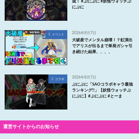
成！ #ぷにぷに #妖怪ウォッチぷ
にぷに
2026年8月7日
イベント
大破産でメンタル崩壊！？虹演出
でアリスが出るまで単発ガシャ引
き続けた結果、、、、
2026年8月7日
コラボ
ぷにぷに「SAOコラボキャラ最強
ランキング!!」【妖怪ウォッチぷ
にぷに】#ぷにぷに #とーま
運営サイトからのお知らせ