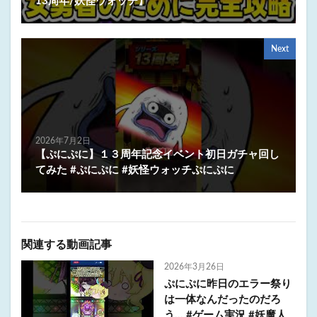
13周年/妖怪ウォッチ】
Next
2026年7月2日
【ぷにぷに】１３周年記念イベント初日ガチャ回し
てみた #ぷにぷに #妖怪ウォッチぷにぷに
関連する動画記事
2026年3月26日
ぷにぷに昨日のエラー祭り
は一体なんだったのだろ
う… #ゲーム実況 #妖魔人