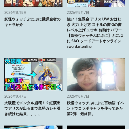
2026年8月8日
2026年8月7日
妖怪ウォッチぷにぷに微課金者の
強い！無課金 アリス UW おはじ
キャラ紹介
き 火力 上げ方 スキルの書 Gの書
レベル上げ ユウキ お助け パワー
【妖怪ウォッチぷにぷに】ぷにぷ
に SAO ソードアートオンライン
swordartonline
2026年8月7日
2026年8月7日
大破産でメンタル崩壊！？虹演出
妖怪ウォッチぷにぷに百物語 イベ
でアリスが出るまで単発ガシャ引
ントでコラボキャラを使ってみた
き続けた結果、、、、
第2弾 最終回。