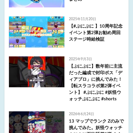
2025年11月20日
【#ぷにぷに 】10周年記念
イベント第2弾お勧め周回
ステージ時給検証
2025年9月3日
【ぷにぷに】数年前に主流
だった編成で封印ボス「デ
ィアブロ」に挑んでみた！
【転スラコラボ第2弾イベ
ント】 #ぷにぷに #妖怪ウ
ォッチぷにぷに #shorts
2026年6月24日
13 マップでランク Zのみで
挑んでみた。妖怪ウォッチ