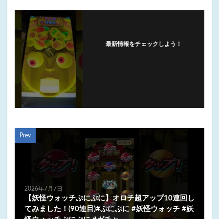
最新情報をチェックしよう！
フォローする
Prev
2026年7月7日
【妖怪ウォッチぷにぷに】オロチ超アップ10連回し
てみました！(90連目)#ぷにぷに #妖怪ウォッチ #妖