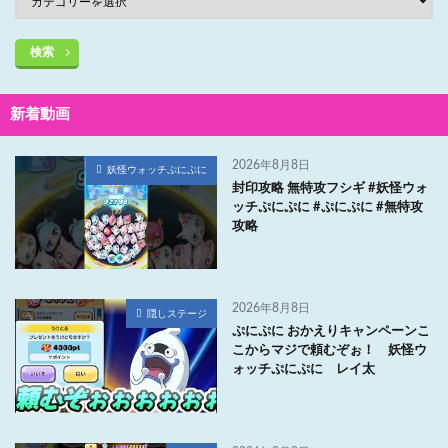
検索
新着動画
2026年8月8日
妖怪ウォッチぷにぷに
封印攻略 無特攻フシギ #妖怪ウォ
ッチぷにぷに #ぷにぷに #無特攻
攻略
2026年8月8日
隠しステージ
ぷにぷに おかえりキャンペーンこ
こからマジで頼むぞぉ！ 妖怪ウ
ォッチぷにぷに レイ太