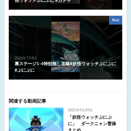
怪ウォッチぷにぷに #ガチャ
Next
2026年7月8日
裏ステージ1-4特効無し攻略#妖怪ウォッチぷにぷに
#ぷにぷに
関連する動画記事
2025年9月29日
「妖怪ウォッチぷにぷ
に」 ダークニャン曹操
まとめ