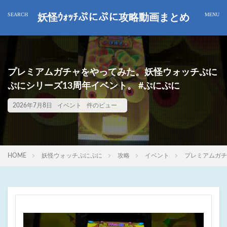
妖怪ｳｫｯﾁぷにぷに攻略動画まとめ
プレミアムガチャをやってみた。妖怪ウォッチぷに
ぷにシリーズ13周年イベント。 #ぷにぷに
2026年7月8日
イベント
件のビュー
HOME
妖怪ウォッチぷにぷに
攻略
イベント
プレミアムガチ