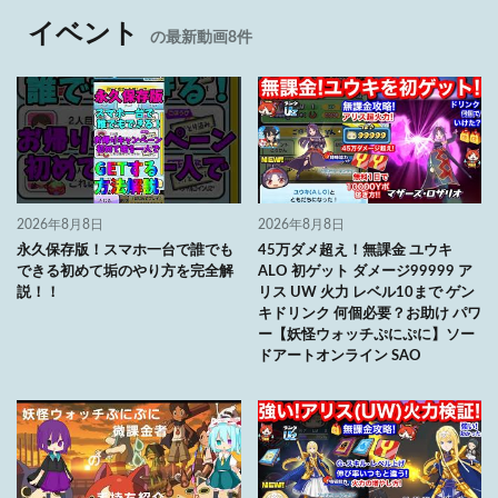
イベント
の最新動画8件
2026年8月8日
2026年8月8日
永久保存版！スマホ一台で誰でも
45万ダメ超え！無課金 ユウキ
できる初めて垢のやり方を完全解
ALO 初ゲット ダメージ99999 ア
説！！
リス UW 火力 レベル10まで ゲン
キドリンク 何個必要？お助け パワ
ー【妖怪ウォッチぷにぷに】ソー
ドアートオンライン SAO