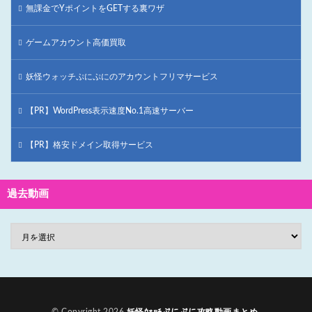
無課金でYポイントをGETする裏ワザ
ゲームアカウント高価買取
妖怪ウォッチぷにぷにのアカウントフリマサービス
【PR】WordPress表示速度No.1高速サーバー
【PR】格安ドメイン取得サービス
過去動画
© Copyright 2026
妖怪ｳｫｯﾁぷにぷに攻略動画まとめ
.