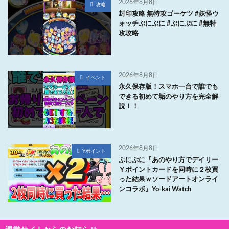
2026年8月8日
攻略
封印攻略 無特攻ゴーケツ #妖怪ウ
ォッチぷにぷに #ぷにぷに #無特
攻攻略
2026年8月8日
イベント
永久保存版！スマホ一台で誰でも
できる初めて垢のやり方を完全解
説！！
2026年8月8日
Yポイント
ぷにぷに『あのやり方でデイリー
Ｙポイントカードを同時に２枚買
った結果ｗソードアートオンライ
ンコラボ』Yo-kai Watch