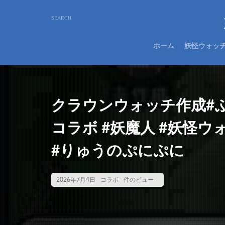
ホーム
妖怪ウォッ
クラウンウォッチ作成#
コラボ #妖魔人 #妖怪
#りゅうのぷにぷに
2026年7月4日
コラボ
件のビュー