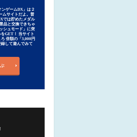
オンゲームDX」は２
ゲームサイトだよ。普
DXでは貯めたメダル
豪華景品と交換できちゃ
ッシュモード」に突
をGET！ 当サイト
ろ 倍額の「3,000円
登録して遊んでみて
ぶ
！