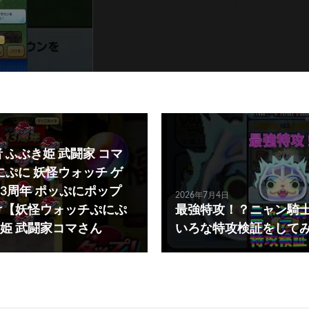
フォローする
 ふぶき姫 武闘家 コマ
にぷに 妖怪ウォッチ ゲ
13周年 ポッぷにポップ
2026年7月4日
け【妖怪ウォッチぷにぷ
最強特攻！？ニャン騎
姫 武闘家コマさん
いろな特攻検証をして