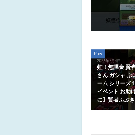
Prev
2026年7月4日
虹！無課金 賢者
さん ガシャ ぷ
ーム シリーズ 
イベント お助
に】賢者ふぶき