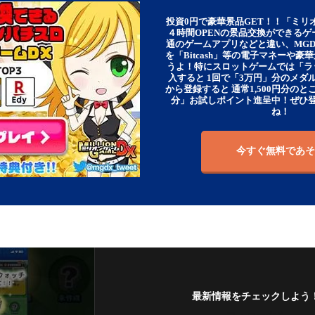
投資0円で豪華景品GET！！「ミリ
４時間OPENの景品交換ができる
通のゲームアプリなどと違い、MG
を「Bitcash」等の電子マネーや
うよ！特にスロットゲームでは「ラ
入すると 1回で「3万円」分のメダル
から登録すると 通常1,500円分のとこ
分」お試しポイント進呈中！ぜひ
ね！
今すぐ無料であそ
最新情報をチェックしよう