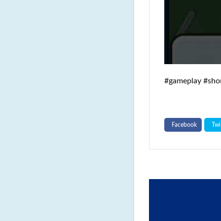
#gameplay #sh