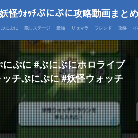
妖怪ｳｫｯﾁぷにぷに攻略動画まと
チぷにぷに
隠しステージ
最強
リセマラ
フレンド
攻略
イ
ぷにぷに #ぷにぷにホロライブ
ウォッチぷにぷに #妖怪ウォッチ