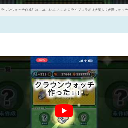
クラウンウォッチ作成#ぷにぷに #ぷにぷにホロライブコラボ #妖魔人 #妖怪ウォッチ