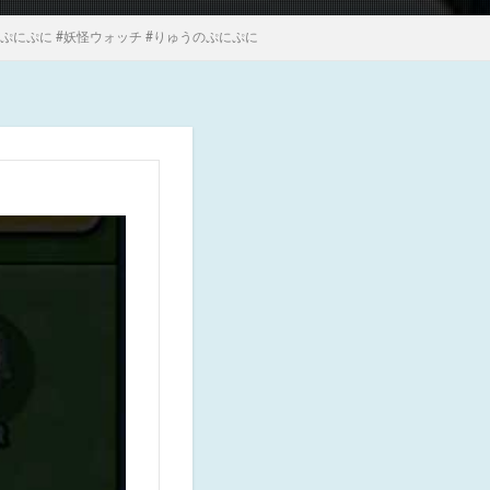
ぷにぷに #妖怪ウォッチ #りゅうのぷにぷに