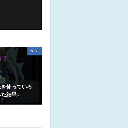
Next
士を使っていろ
みた結果…