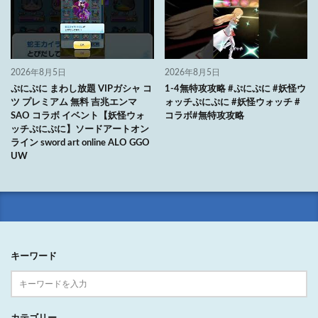
2026年8月5日
2026年8月5日
ぷにぷに まわし放題 VIPガシャ コ
1-4無特攻攻略 #ぷにぷに #妖怪ウ
ツ プレミアム 無料 吉兆エンマ
ォッチぷにぷに #妖怪ウォッチ #
SAO コラボ イベント【妖怪ウォ
コラボ#無特攻攻略
ッチぷにぷに】ソードアートオン
ライン sword art online ALO GGO
UW
キーワード