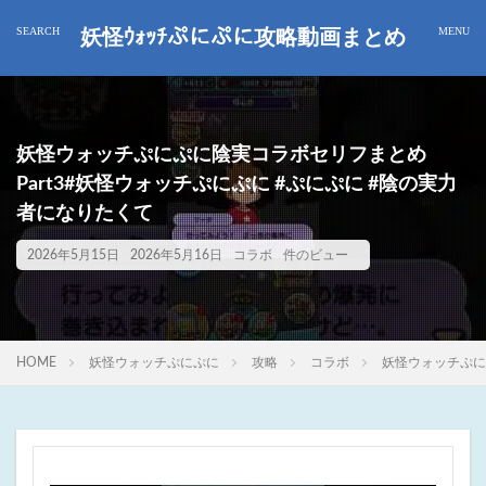
妖怪ｳｫｯﾁぷにぷに攻略動画まとめ
妖怪ウォッチぷにぷに陰実コラボセリフまとめ
Part3#妖怪ウォッチぷにぷに #ぷにぷに #陰の実力
者になりたくて
2026年5月15日
2026年5月16日
コラボ
件のビュー
HOME
妖怪ウォッチぷにぷに
攻略
コラボ
妖怪ウォッチぷに