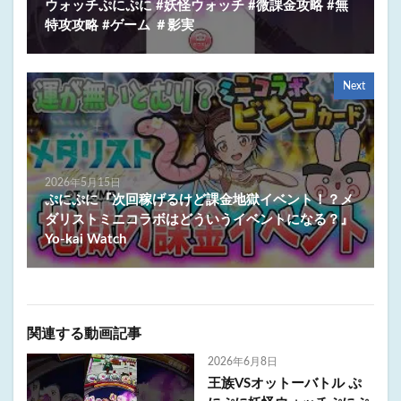
ウォッチぷにぷに #妖怪ウォッチ #微課金攻略 #無
特攻攻略 #ゲーム ＃影実
Next
2026年5月15日
ぷにぷに『次回稼げるけど課金地獄イベント！？メ
ダリストミニコラボはどういうイベントになる？』
Yo-kai Watch
関連する動画記事
2026年6月8日
王族VSオットーバトル ぷ