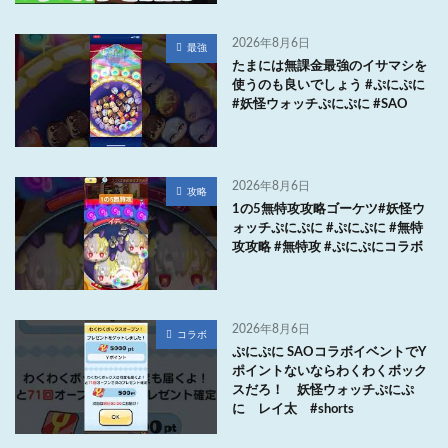
2026年8月6日
最強
たまには無課金最強のイサマシを
使うのも良いでしょう #ぷにぷに
#妖怪ウォッチぷにぷに #SAO
2026年8月6日
攻略
1の5無特攻攻略ゴーケツ#妖怪ウ
ォッチぷにぷに #ぷにぷに #無特
攻攻略 #無特攻 #ぷにぷにコラボ
2026年8月6日
コラボ
ぷにぷに SAOコラボイベントでY
ポイントないならわくわくボック
スだろ！ 妖怪ウォッチぷにぷ
に レイ太 #shorts