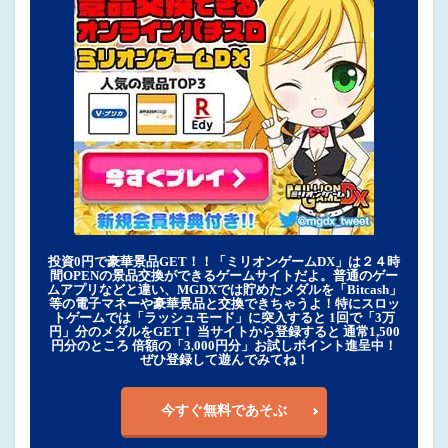
投資0円で豪華景品GET！！「ミリオンゲームDX」は２４時
間OPENの景品交換ができるゲームサイトだよ。普通のゲー
ムアプリなどと違い、MGDXでは貯めたメダルを「Bitcash」
等の電子マネーや豪華景品と交換できちゃうよ！特にスロッ
トゲームでは「ラッシュモード」に突入すると 1回で「3万
円」分のメダルをGET！ 当サイトから登録すると 通常1,500
円分のところ 倍額の「3,000円分」お試しポイント進呈中！
ぜひ登録して遊んでみてね！
今すぐ無料であそぶ