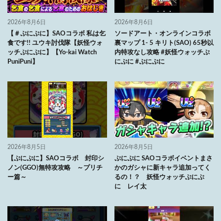
2026年8月6日
2026年8月6日
【＃ぷにぷに】SAOコラボ 私は乞
ソードアート・オンラインコラボ
食です!! ユウキ討伐隊【妖怪ウォ
裏マップ 1- 5 キリト(SAO) 65秒以
ッチぷにぷに】【Yo-kai Watch
内特攻なし攻略 #妖怪ウォッチぷ
PuniPuni】
にぷに #ぷにぷに
2026年8月5日
2026年8月5日
【ぷにぷに】SAOコラボ 封印シ
ぷにぷに SAOコラボイベントまさ
ノン(GGO)無特攻攻略 ～プリチ
かのガシャに新キャラ追加ってく
ー篇～
るの！？ 妖怪ウォッチぷにぷ
に レイ太