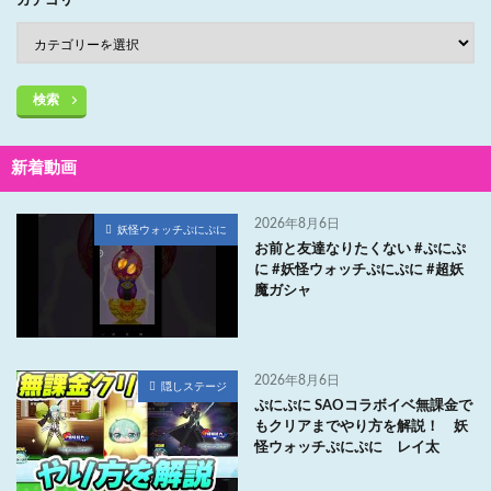
カテゴリー
検索
新着動画
2026年8月6日
妖怪ウォッチぷにぷに
お前と友達なりたくない #ぷにぷ
に #妖怪ウォッチぷにぷに #超妖
魔ガシャ
2026年8月6日
隠しステージ
ぷにぷに SAOコラボイベ無課金で
もクリアまでやり方を解説！ 妖
怪ウォッチぷにぷに レイ太