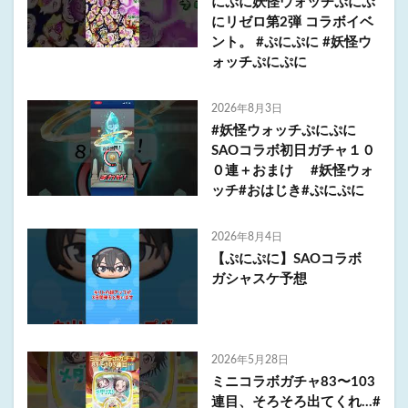
にぷに妖怪ウォッチぷにぷ
にリゼロ第2弾 コラボイベ
ント。 #ぷにぷに #妖怪ウ
ォッチぷにぷに
2026年8月3日
#妖怪ウォッチぷにぷに
SAOコラボ初日ガチャ１０
０連＋おまけ #妖怪ウォ
ッチ#おはじき#ぷにぷに
2026年8月4日
【ぷにぷに】SAOコラボ
ガシャスケ予想
2026年5月28日
ミニコラボガチャ83〜103
連目、そろそろ出てくれ…#