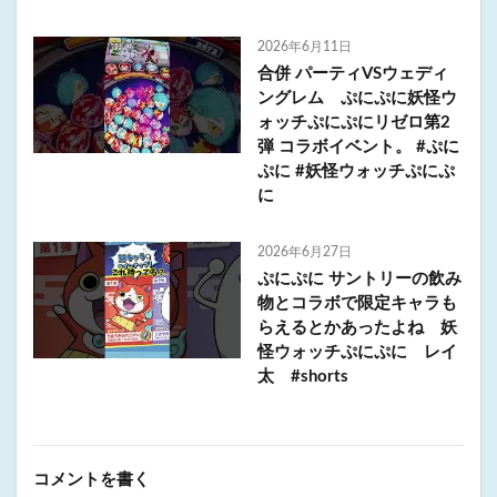
2026年6月11日
合併 パーティVSウェディ
ングレム ぷにぷに妖怪ウ
ォッチぷにぷにリゼロ第2
弾 コラボイベント。 #ぷに
ぷに #妖怪ウォッチぷにぷ
に
2026年6月27日
ぷにぷに サントリーの飲み
物とコラボで限定キャラも
らえるとかあったよね 妖
怪ウォッチぷにぷに レイ
太 #shorts
コメントを書く