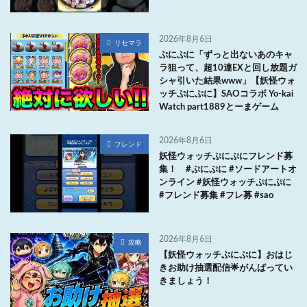
2026年8月6日
リセマラ
ぷにぷに「ずっと出ないあのキャ
ラ狙って、超10連EXと回し放題ガ
シャ引いた結果www」【妖怪ウォ
ッチぷにぷに】SAOコラボ Yo-kai
Watch part1889とーまゲーム
2026年8月6日
フレンド
妖怪ウォッチぷにぷにフレンド募
集！ #ぷにぷに #ソードアートオ
ンライン #妖怪ウォッチぷにぷに
#フレンド募集 #フレ募 #sao
2026年8月6日
攻略
【妖怪ウォッチぷにぷに】おはじ
きお助け抽選配信🌟がんばってい
きましょう！