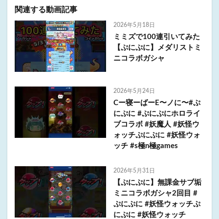
関連する動画記事
2026年5月18日
ミミズで100連引いてみた
【ぷにぷに】メダリストミ
ニコラボガシャ
2026年5月24日
Cー寝ーばーE〜ノに〜#ぷ
にぷに #ぷにぷにホロライ
ブコラボ #妖魔人 #妖怪ウ
ォッチぷにぷに #妖怪ウォ
ッチ #s極n極games
2026年5月31日
【ぷにぷに】無課金サブ垢
ミニコラボガシャ2回目 #
ぷにぷに #妖怪ウォッチぷ
にぷに #妖怪ウォッチ