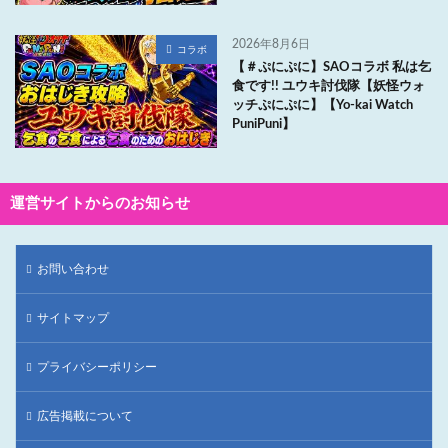
2026年8月6日
コラボ
【＃ぷにぷに】SAOコラボ 私は乞
食です!! ユウキ討伐隊【妖怪ウォ
ッチぷにぷに】【Yo-kai Watch
PuniPuni】
運営サイトからのお知らせ
お問い合わせ
サイトマップ
プライバシーポリシー
広告掲載について