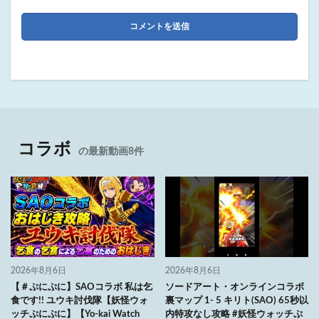
コラボ
の最新動画8件
2026年8月6日
2026年8月6日
【＃ぷにぷに】SAOコラボ 私は乞
ソードアート・オンラインコラボ
食です!! ユウキ討伐隊【妖怪ウォ
裏マップ 1- 5 キリト(SAO) 65秒以
ッチぷにぷに】【Yo-kai Watch
内特攻なし攻略 #妖怪ウォッチぷ