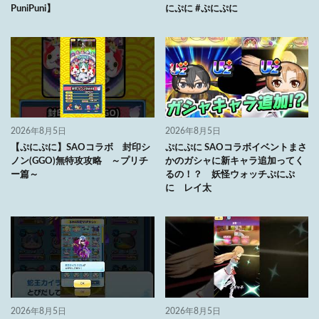
PuniPuni】
にぷに #ぷにぷに
2026年8月5日
2026年8月5日
【ぷにぷに】SAOコラボ 封印シ
ぷにぷに SAOコラボイベントまさ
ノン(GGO)無特攻攻略 ～プリチ
かのガシャに新キャラ追加ってく
ー篇～
るの！？ 妖怪ウォッチぷにぷ
に レイ太
2026年8月5日
2026年8月5日