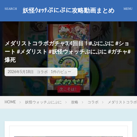
妖怪ｳｫｯﾁぷにぷに攻略動画まとめ
メダリストコラボガチャ3,4回目！#ぷにぷに #ショ
ート #メダリスト #妖怪ウォッチぷにぷに #ガチャ#
爆死
2026年5月18日
コラボ
1件のビュー
HOME
妖怪ウォッチぷにぷに
攻略
コラボ
メダリストコラボガ