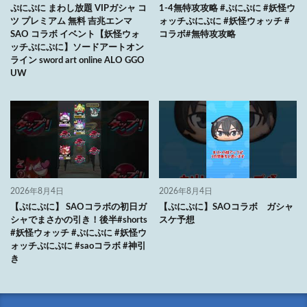
ぷにぷに まわし放題 VIPガシャ コ
1-4無特攻攻略 #ぷにぷに #妖怪ウ
ツ プレミアム 無料 吉兆エンマ
ォッチぷにぷに #妖怪ウォッチ #
SAO コラボ イベント【妖怪ウォ
コラボ#無特攻攻略
ッチぷにぷに】ソードアートオン
ライン sword art online ALO GGO
UW
2026年8月4日
2026年8月4日
【ぷにぷに】 SAOコラボの初日ガ
【ぷにぷに】SAOコラボ ガシャ
シャでまさかの引き！後半#shorts
スケ予想
#妖怪ウォッチ #ぷにぷに #妖怪ウ
ォッチぷにぷに #saoコラボ #神引
き