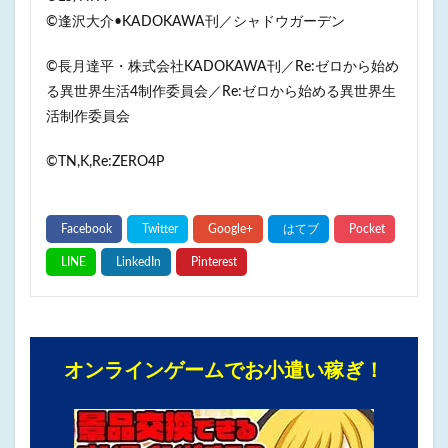
©逢沢大介•KADOKAWA刊／シャドウガーデン
©長月達平・株式会社KADOKAWA刊／Re:ゼロから始め
る異世界生活4制作委員会／Re:ゼロから始める異世界生
活制作委員会
©️TN,K,Re:ZERO4P
オンラインゲームでお小遣い稼ぎ！