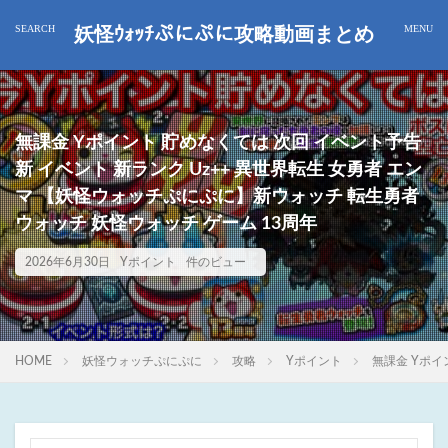
妖怪ｳｫｯﾁぷにぷに攻略動画まとめ
無課金 Yポイント 貯めなくては 次回 イベント予告
新 イベント 新ランク Uz++ 異世界転生 女勇者 エン
マ 【妖怪ウォッチぷにぷに】新ウォッチ 転生勇者
ウォッチ 妖怪ウォッチ ゲーム 13周年
2026年6月30日
Yポイント
件のビュー
HOME
妖怪ウォッチぷにぷに
攻略
Yポイント
無課金 Yポイ