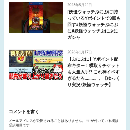
2026年5月24日
[妖怪ウォッチぷにぷに]持
っているYポイントで3回も
回す#妖怪ウォッチぷにぷ
に#妖怪ウォッチぷにぷに
ガシャ
2026年1月17日
【ぷにぷに】Yポイント配
布キター！横取りチケット
も大量入手!? これ神イベす
ぎるだろ……..。。【ゆっく
り実況/妖怪ウォッチ】
コメントを書く
メールアドレスが公開されることはありません。
※
が付いている欄は
必須項目です