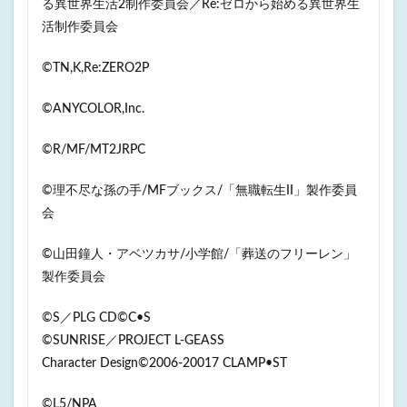
る異世界生活2制作委員会／Re:ゼロから始める異世界生
活制作委員会
©️TN,K,Re:ZERO2P
©ANYCOLOR,Inc.
©R/MF/MT2JRPC
©理不尽な孫の手/MFブックス/「無職転生II」製作委員
会
©山田鐘人・アベツカサ/小学館/「葬送のフリーレン」
製作委員会
©️S／PLG CD©️C•S
©️SUNRISE／PROJECT L-GEASS
Character Design©️2006-20017 CLAMP•ST
©L5/NPA