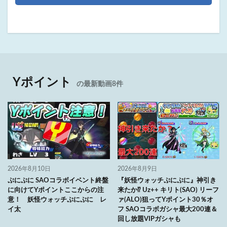
Yポイント
の最新動画8件
2026年8月10日
2026年8月9日
ぷにぷに SAOコラボイベント終盤
『妖怪ウォッチぷにぷに』神引き
に向けてYポイントここからの注
来たか⁉ Uz++ キリト(SAO) リーフ
意！ 妖怪ウォッチぷにぷに レ
ァ(ALO)狙ってYポイント30％オ
イ太
フ SAOコラボガシャ最大200連＆
回し放題VIPガシャも