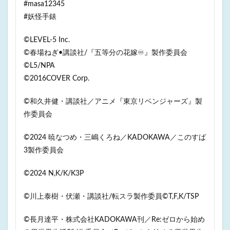
#masa12345
#妖怪手錶
©LEVEL-5 Inc.
©春場ねぎ•講談社/『五等分の花嫁♾』製作委員会
©L5/NPA
©2016COVER Corp.
©和久井健・講談社／アニメ『東京リベンジャーズ』製
作委員会
©2024 暁なつめ・三嶋くろね／KADOKAWA／このすば
3製作委員会
©️2024 N,K/K/K3P
©️川上泰樹・伏瀬・講談社/転スラ製作委員©️T,F,K/TSP
©長月達平・株式会社KADOKAWA刊／Re:ゼロから始め