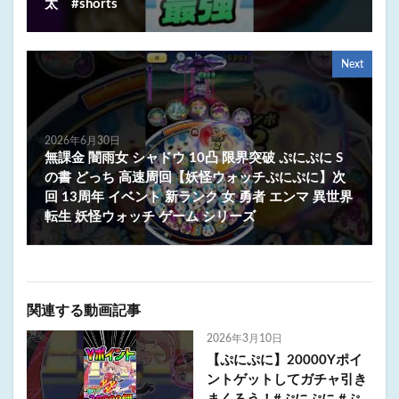
太 #shorts
Next
2026年6月30日
無課金 闇雨女 シャドウ 10凸 限界突破 ぷにぷに S
の書 どっち 高速周回【妖怪ウォッチぷにぷに】次
回 13周年 イベント 新ランク 女 勇者 エンマ 異世界
転生 妖怪ウォッチ ゲーム シリーズ
関連する動画記事
2026年3月10日
【ぷにぷに】20000Yポイ
ントゲットしてガチャ引き