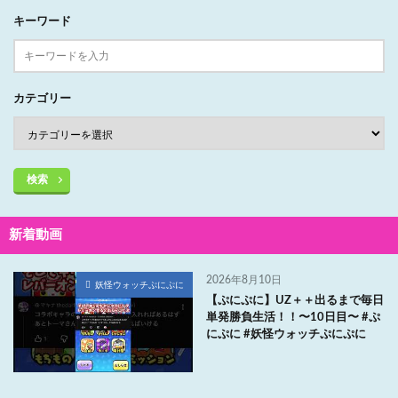
キーワード
カテゴリー
検索
新着動画
2026年8月10日
妖怪ウォッチぷにぷに
【ぷにぷに】UZ＋＋出るまで毎日
単発勝負生活！！〜10日目〜 #ぷ
にぷに #妖怪ウォッチぷにぷに