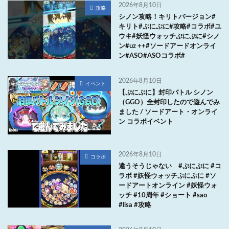
2026年8月10日
攻略
シノン攻略！キリトバージョン#
キリト#ぷにぷに#攻略#コラボ#ユ
ウキ#妖怪ウォッチぷにぷに#シノ
ン#uz ++#ソードアードオンライ
ン#ASO#ASOコラボ#
2026年8月10日
イベント
【ぷにぷに】封印バトル シノン
（GGO）全封印したので遊んでみ
ました / ソードアート・オンライ
ン コラボイベント
2026年8月10日
コラボ
違うそうじゃない #ぷにぷに #コ
ラボ #妖怪ウォッチぷにぷに #ソ
ードアートオンライン #妖怪ウォ
ッチ #10周年 #ショート #sao
#lisa #攻略