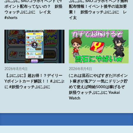
ぷにぷに SAOコラボイベントでY
ぷにぷに SAOコラボイベント無料
ポイント配布ってないの？ 妖怪
配布情報！イベント後半の追加要
ウォッチぷにぷに レイ太
素！ 妖怪ウォッチぷにぷに レ
#shorts
イ太
2026年8月4日
2026年8月4日
【ぷにぷに】超お得！？デイリー
(これは流石にやばすぎた)Yポイン
Yポイントカード解説！！ #ぷにぷ
ト稼ぎが鬼アツ 一気にドリンク貯
に #妖怪ウォッチぷにぷに
めて使えば時給5000は稼げるぞ
妖怪ウォッチぷにぷに Youkai
Watch