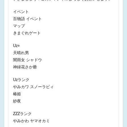
イベント
百物語 イベント
マップ
きまぐれゲート
Uz+
天晴れ男
闇雨女 シャドウ
神緑花さか爺
Uzランク
やみカワ スノーラビィ
椿姫
紗夜
ZZZランク
やみかわ ヤマオカミ