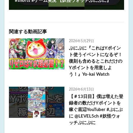
#shorts #ゲーム実況 【妖怪ウォッチぷにぷに】
関連する動画記事
2026年5月29日
ぷにぷに『これはYポイン
ト使うイベントになるぞ！
復刻も含めるとこれだけの
Yポイントを用意しよ
う！』Yo-kai Watch
2026年6月13日
【＃13日目】僕は増えた登
録者の数だけYポイントを
稼ぐ底辺YouTuber #ぷにぷ
に @LEVEL5ch #妖怪ウォ
ッチぷにぷに