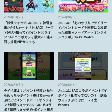
2026年8月9日
2026年8月8日
『妖怪ウォッチぷにぷに』神引き
ぷにぷに『あのやり方でデイリー
来たか⁉ Uz++ キリト(SAO) リーフ
Ｙポイントカードを同時に２枚買
ァ(ALO)狙ってYポイント30％オ
った結果ｗソードアートオンライ
フ SAOコラボガシャ最大200連＆
ンコラボ』Yo-kai Watch
回し放題VIPガシャも
2026年8月7日
2026年8月6日
今イベ運よくポイント特攻いるか
ぷにぷに SAOコラボイベントでY
らめっちゃポイント稼げるwww #
ポイント配布ってないの？ 妖怪
ぷにぷに #ソードアートオンライ
ウォッチぷにぷに レイ太
ン #妖怪ウォッチぷにぷに #コラ
#shorts
ボ #妖怪ウォッチ #yポイント稼ぎ