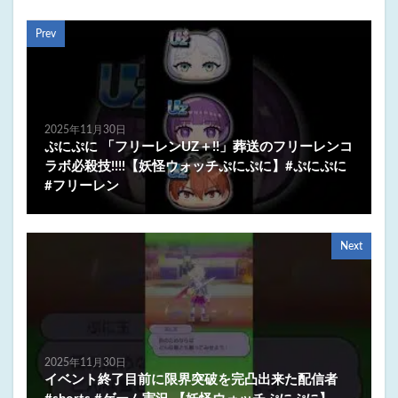
Prev
2025年11月30日
ぷにぷに 「フリーレンUZ＋!!」葬送のフリーレンコ
ラボ必殺技!!!!【妖怪ウォッチぷにぷに】#ぷにぷに
#フリーレン
Next
2025年11月30日
イベント終了目前に限界突破を完凸出来た配信者