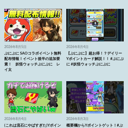
2026年8月5日
2026年8月4日
ぷにぷに SAOコラボイベント無料
【ぷにぷに】超お得！？デイリー
配布情報！イベント後半の追加要
Yポイントカード解説！！ #ぷにぷ
素！ 妖怪ウォッチぷにぷに レ
に #妖怪ウォッチぷにぷに
イ太
2026年8月4日
2026年8月3日
(これは流石にやばすぎた)Yポイン
概要欄からYポイントゲット！#ぷ