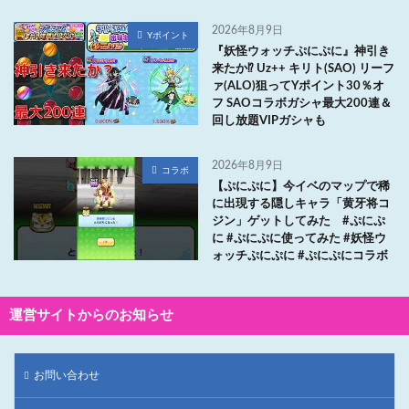
2026年8月9日
Yポイント
『妖怪ウォッチぷにぷに』神引き
来たか⁉ Uz++ キリト(SAO) リーフ
ァ(ALO)狙ってYポイント30％オ
フ SAOコラボガシャ最大200連＆
回し放題VIPガシャも
2026年8月9日
コラボ
【ぷにぷに】今イベのマップで稀
に出現する隠しキャラ「黄牙将コ
ジン」ゲットしてみた #ぷにぷ
に #ぷにぷに使ってみた #妖怪ウ
ォッチぷにぷに #ぷにぷにコラボ
運営サイトからのお知らせ
お問い合わせ