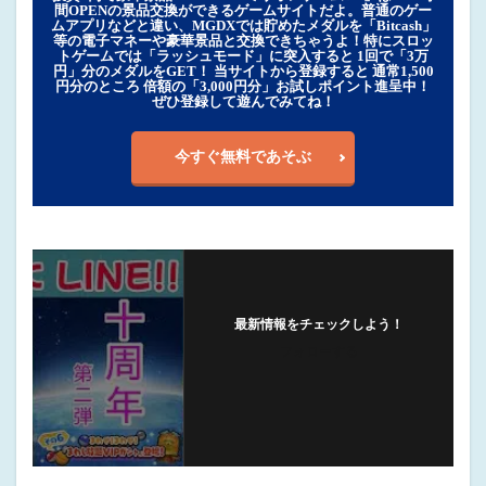
間OPENの景品交換ができるゲームサイトだよ。普通のゲー
ムアプリなどと違い、MGDXでは貯めたメダルを「Bitcash」
等の電子マネーや豪華景品と交換できちゃうよ！特にスロッ
トゲームでは「ラッシュモード」に突入すると 1回で「3万
円」分のメダルをGET！ 当サイトから登録すると 通常1,500
円分のところ 倍額の「3,000円分」お試しポイント進呈中！
ぜひ登録して遊んでみてね！
今すぐ無料であそぶ
最新情報をチェックしよう！
フォローする