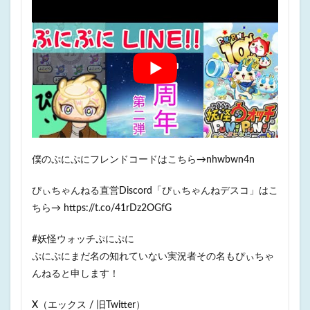
僕のぷにぷにフレンドコードはこちら→nhwbwn4n
ぴぃちゃんねる直営Discord「ぴぃちゃんねデスコ」はこ
ちら→ https://t.co/41rDz2OGfG
#妖怪ウォッチぷにぷに
ぷにぷにまだ名の知れていない実況者その名もぴぃちゃ
んねると申します！
X（エックス / 旧Twitter）