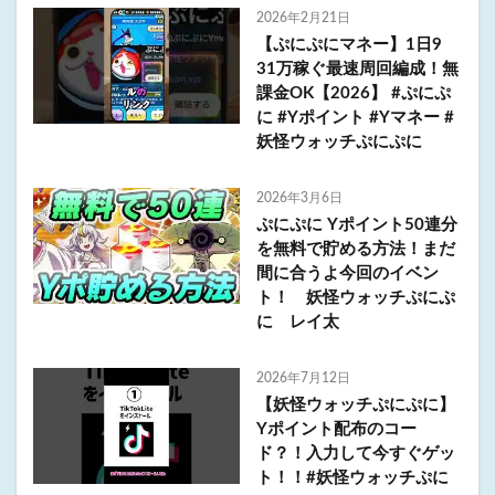
2026年2月21日
【ぷにぷにマネー】1日9
31万稼ぐ最速周回編成！無
課金OK【2026】 #ぷにぷ
に #Yポイント #Yマネー #
妖怪ウォッチぷにぷに
2026年3月6日
ぷにぷに Yポイント50連分
を無料で貯める方法！まだ
間に合うよ今回のイベン
ト！ 妖怪ウォッチぷにぷ
に レイ太
2026年7月12日
【妖怪ウォッチぷにぷに】
Yポイント配布のコー
ド？！入力して今すぐゲッ
ト！！#妖怪ウォッチぷに