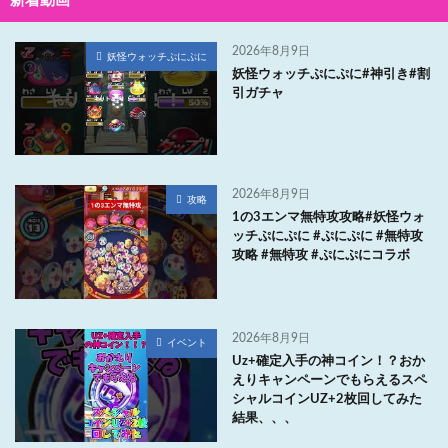
新着動画
2026年8月9日
妖怪ウォッチぷにぷに
妖怪ウォッチぷにぷに#神引き#割
引ガチャ
2026年8月9日
攻略
1の3エンマ無特攻攻略#妖怪ウォ
ッチぷにぷに #ぷにぷに #無特攻
攻略 #無特攻 #ぷにぷにコラボ
2026年8月9日
イベント
Uz+確定入手の神コイン！？おか
えりキャンペーンでもらえるスペ
シャルコインUZ+2枚回してみた
結果、、、