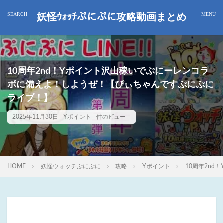
妖怪ｳｫｯﾁぷにぷに攻略動画まとめ
10周年2nd！Yポイント沢山稼いでぷにーレンコラ
ボに備えよ！しようぜ！【ぴぃちゃんですぷにぷに
ライブ！】
2025年11月30日
Yポイント
件のビュー
HOME
妖怪ウォッチぷにぷに
攻略
Yポイント
10周年2n