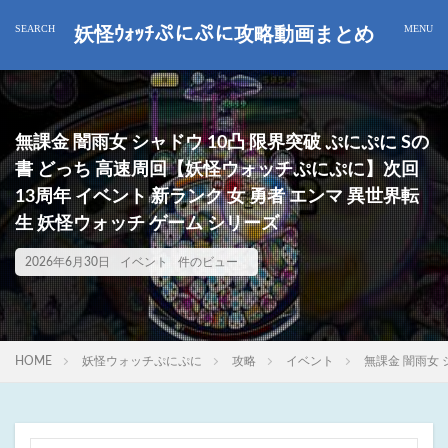
妖怪ｳｫｯﾁぷにぷに攻略動画まとめ
無課金 闇雨女 シャドウ 10凸 限界突破 ぷにぷに Sの
書 どっち 高速周回【妖怪ウォッチぷにぷに】次回
13周年 イベント 新ランク 女 勇者 エンマ 異世界転
生 妖怪ウォッチ ゲーム シリーズ
2026年6月30日
イベント
件のビュー
HOME
妖怪ウォッチぷにぷに
攻略
イベント
無課金 闇雨女 