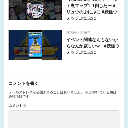
ト裏マップ1-1倒した〜 #
リュウのぷにぷに #妖怪ウ
ォッチぷにぷに
2026年4月16日
イベント関連なんもないか
らなんか寂しいw #妖怪ウ
ォッチぷにぷに
コメントを書く
メールアドレスが公開されることはありません。
※
が付いている欄は
必須項目です
コメント
※