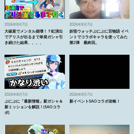
2026年8月7日
2026年8月7日
大破産でメンタル崩壊！？虹演出
妖怪ウォッチぷにぷに百物語 イベ
でアリスが出るまで単発ガシャ引
ントでコラボキャラを使ってみた
き続けた結果、、、、
第2弾 最終回。
2026年8月7日
2026年8月7日
ぷにぷに「最新情報」新ガシャ＆
新イベントSAOコラボ攻略！
新ミッションを解説！(SAOコラ
ボ)