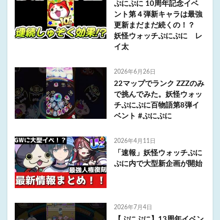
ぷにぷに 10周年記念イベ
ント第４弾新キャラは最強
更新まだまだ続くの！？
妖怪ウォッチぷにぷに レ
イ太
2026年6月26日
22マップでランク ZZZのみ
で挑んでみた。妖怪ウォッ
チぷにぷに百物語第8弾イ
ベント #ぷにぷに
2026年4月11日
「速報」妖怪ウォッチぷに
ぷに内で大型新企画が開始
2026年7月4日
【ぷにぷに】13周年イベン