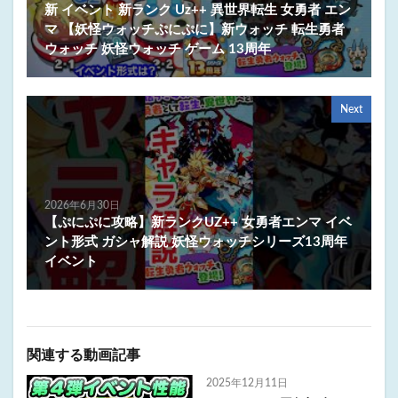
新 イベント 新ランク Uz++ 異世界転生 女勇者 エン
マ 【妖怪ウォッチぷにぷに】新ウォッチ 転生勇者
ウォッチ 妖怪ウォッチ ゲーム 13周年
Next
2026年6月30日
【ぷにぷに攻略】新ランクUZ++ 女勇者エンマ イベ
ント形式 ガシャ解説 妖怪ウォッチシリーズ13周年
イベント
関連する動画記事
2025年12月11日