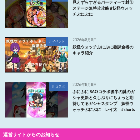
見えずらすぎるパーティーで封印
ステージ無特攻攻略 #妖怪ウォッ
チぷにぷに
2026年8月8日
イベント
妖怪ウォッチぷにぷに微課金者の
キャラ紹介
2026年8月8日
コラボ
ぷにぷに SAOコラボ後半の謎のガ
シャ更新と久しぶりにちょっと期
待してるガシャスタンプ 妖怪ウ
ォッチぷにぷに レイ太 #shorts
運営サイトからのお知らせ