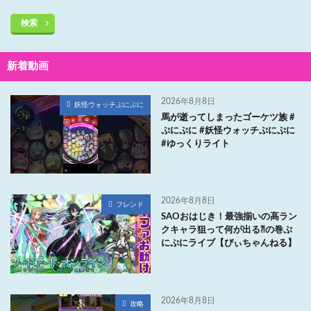
検索
新着動画
2026年8月8日
妖怪ウォッチぷにぷに
馬が逝ってしまったゴーケツ族 #
ぷにぷに #妖怪ウォッチぷにぷに
#ゆっくりライト
2026年8月8日
フレンド
SAOおはじき！最強揃いの高ラン
クキャラ狙って何が出る⁈の巻ぷ
にぷにライブ【ぴぃちゃんねる】
2026年8月8日
攻略