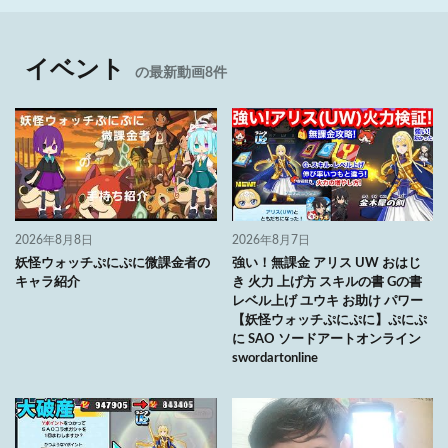
イベント
の最新動画8件
2026年8月8日
2026年8月7日
妖怪ウォッチぷにぷに微課金者の
強い！無課金 アリス UW おはじ
キャラ紹介
き 火力 上げ方 スキルの書 Gの書
レベル上げ ユウキ お助け パワー
【妖怪ウォッチぷにぷに】ぷにぷ
に SAO ソードアートオンライン
swordartonline