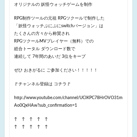
オリジナルの 妖怪ウォッチゲームを制作
RPG制作ツールの元祖 RPGツクールで制作した
「妖怪ウォッチぷにぷにswitchバージョン」は
たくさんの方々から称賛され
RPGツクールMVプレイヤー（無料）での
総合トータル ダウンロード数で
連続して 7年間のあいだ 3位をキープ
ぜひ おきがるに ご参加ください！！！！！
🚩チャンネル登録は コチラ🚩
http://www.youtube.com/channel/UCIKPC78HrOVO31m
Ao0QxHAw?sub_confirmation=1
↑ ↑ ↑ ↑ ↑
↑ ↑ ↑ ↑ ↑