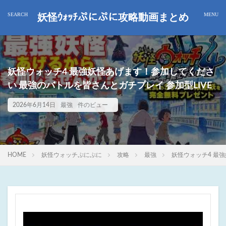
妖怪ｳｫｯﾁぷにぷに攻略動画まとめ
妖怪ウォッチ4 最強妖怪あげます！参加してくださ
い 最強のバトルを皆さんとガチプレイ 参加型LIVE
2026年6月14日
最強
件のビュー
HOME
妖怪ウォッチぷにぷに
攻略
最強
妖怪ウォッチ4 最