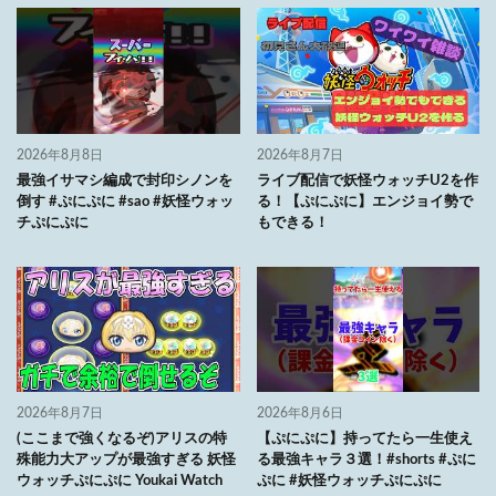
2026年8月8日
2026年8月7日
最強イサマシ編成で封印シノンを
ライブ配信で妖怪ウォッチU2を作
倒す #ぷにぷに #sao #妖怪ウォッ
る！【ぷにぷに】エンジョイ勢で
チぷにぷに
もできる！
2026年8月7日
2026年8月6日
(ここまで強くなるぞ)アリスの特
【ぷにぷに】持ってたら一生使え
殊能力大アップが最強すぎる 妖怪
る最強キャラ３選！#shorts #ぷに
ウォッチぷにぷに Youkai Watch
ぷに #妖怪ウォッチぷにぷに