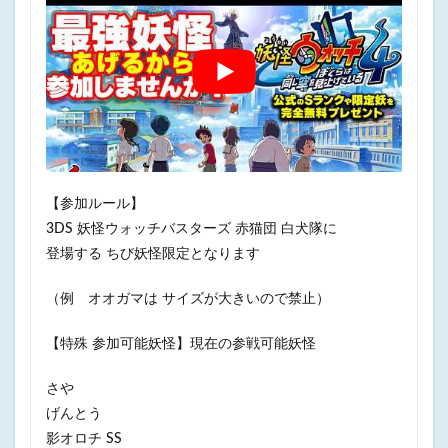
【参加ルール】
3DS 妖怪ウォッチバスターズ 赤猫団 白犬隊に
登場する ちび妖怪限定となります
（例 オオガマは サイズが大きいので禁止）
【特殊 参加可能妖怪】現在の参戦可能妖怪
さや
げんとう
影オロチ SS