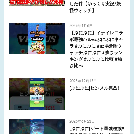
した件【ゆっくり実況/妖
怪ウォッチ】
2026年1月6日
【ぷにぷに】イナイレコラ
ボ最強ハルvsぷにぷにキャ
ラ #ぷにぷに #uz #妖怪ウ
ォッチぷにぷに #強さラン
キング #ぷにぷに比較 #強
さ比べ
2025年12月15日
[ぷにぷに]ヒンメル完凸‼️
2026年6月21日
[ぷにぷに]ゲート最強種族‼️