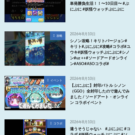
単発勝負生活！！〜10日目〜 #ぷ
にぷに #妖怪ウォッチぷにぷに
2026年8月10日
攻略
シノン攻略！キリトバージョン#
キリト#ぷにぷに#攻略#コラボ#ユ
ウキ#妖怪ウォッチぷにぷに#シノ
ン#uz ++#ソードアードオンライ
ン#ASO#ASOコラボ#
2026年8月10日
イベント
【ぷにぷに】封印バトル シノン
（GGO）全封印したので遊んでみ
ました / ソードアート・オンライ
ン コラボイベント
2026年8月10日
コラボ
違うそうじゃない #ぷにぷに #コ
ラボ #妖怪ウォッチぷにぷに #ソ