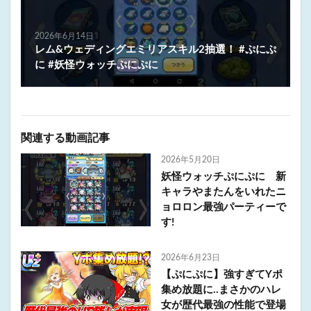
2026年6月14日
レム&ウェディングエミリアスキル2抽選！ #ぷにぷ
に #妖怪ウォッチぷにぷに
関連する動画記事
2026年5月20日
妖怪ウォッチぷにぷに 新
キャラやまたんをいれたニ
ョロロン最強パーティーで
す!
2026年6月23日
【ぷにぷに】強すぎてYポ
集め放題に..まさかのハレ
女が歴代最強の性能で登場