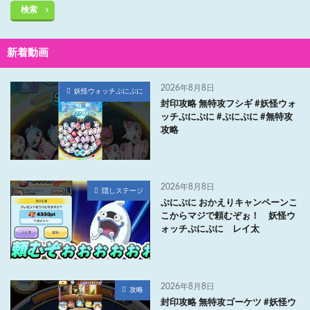
検索
新着動画
2026年8月8日
妖怪ウォッチぷにぷに
封印攻略 無特攻フシギ #妖怪ウォ
ッチぷにぷに #ぷにぷに #無特攻
攻略
2026年8月8日
隠しステージ
ぷにぷに おかえりキャンペーンこ
こからマジで頼むぞぉ！ 妖怪ウ
ォッチぷにぷに レイ太
2026年8月8日
攻略
封印攻略 無特攻ゴーケツ #妖怪ウ