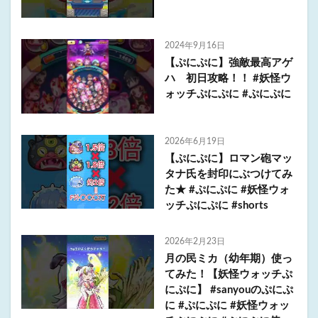
2024年9月16日
【ぷにぷに】強敵最高アゲ
ハ 初日攻略！！ #妖怪ウ
ォッチぷにぷに #ぷにぷに
2026年6月19日
【ぷにぷに】ロマン砲マッ
タナ氏を封印にぶつけてみ
た★ #ぷにぷに #妖怪ウォ
ッチぷにぷに #shorts
2026年2月23日
月の民ミカ（幼年期）使っ
てみた！【妖怪ウォッチぷ
にぷに】 #sanyouのぷにぷ
に #ぷにぷに #妖怪ウォッ