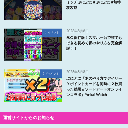
ォッチぷにぷに #ぷにぷに #無特
攻攻略
2026年8月8日
イベント
永久保存版！スマホ一台で誰でも
できる初めて垢のやり方を完全解
説！！
2026年8月8日
Yポイント
ぷにぷに『あのやり方でデイリー
Ｙポイントカードを同時に２枚買
った結果ｗソードアートオンライ
ンコラボ』Yo-kai Watch
運営サイトからのお知らせ