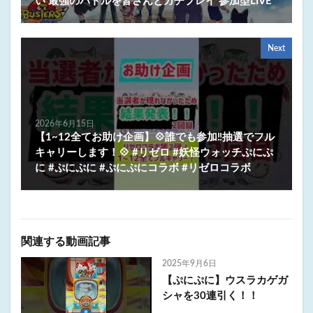
い 最強のバトルを皆さんとガチプレイ 参加型LIVE
Next
2026年6月15日
【1~12全てお助け企画】💠誰でも参加‼️抽選でフル
キャリーします！💠 #リゼロ #妖怪ウォッチぷにぷ
に #ぷにぷに #ぷにぷにコラボ #リゼロコラボ
関連する動画記事
2025年9月6日
【ぷにぷに】ウスラカゲガ
シャを30連引く！！