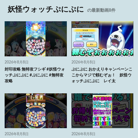
妖怪ウォッチぷにぷに
の最新動画8件
2026年8月8日
2026年8月8日
封印攻略 無特攻フシギ #妖怪ウォ
ぷにぷに おかえりキャンペーンこ
ッチぷにぷに #ぷにぷに #無特攻
こからマジで頼むぞぉ！ 妖怪ウ
攻略
ォッチぷにぷに レイ太
2026年8月8日
2026年8月8日