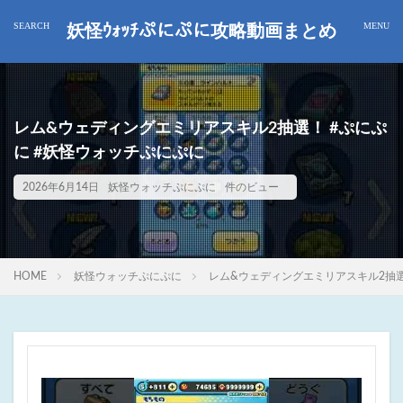
妖怪ｳｫｯﾁぷにぷに攻略動画まとめ
レム&ウェディングエミリアスキル2抽選！ #ぷにぷ
に #妖怪ウォッチぷにぷに
2026年6月14日
妖怪ウォッチぷにぷに
件のビュー
HOME
妖怪ウォッチぷにぷに
レム&ウェディングエミリアスキル2抽選