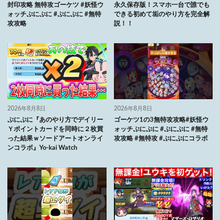
封印攻略 無特攻ゴーケツ #妖怪ウ
永久保存版！スマホ一台で誰でも
ォッチぷにぷに #ぷにぷに #無特
できる初めて垢のやり方を完全解
攻攻略
説！！
2026年8月8日
2026年8月8日
ぷにぷに『あのやり方でデイリー
ゴーケツ1の3無特攻攻略#妖怪ウ
Ｙポイントカードを同時に２枚買
ォッチぷにぷに #ぷにぷに #無特
った結果ｗソードアートオンライ
攻攻略 #無特攻 #ぷにぷにコラボ
ンコラボ』Yo-kai Watch