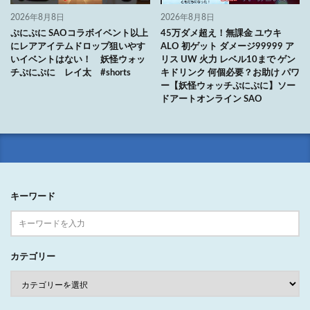
2026年8月8日
2026年8月8日
ぷにぷに SAOコラボイベント以上
45万ダメ超え！無課金 ユウキ
にレアアイテムドロップ狙いやす
ALO 初ゲット ダメージ99999 ア
いイベントはない！ 妖怪ウォッ
リス UW 火力 レベル10まで ゲン
チぷにぷに レイ太 #shorts
キドリンク 何個必要？お助け パワ
ー【妖怪ウォッチぷにぷに】ソー
ドアートオンライン SAO
キーワード
カテゴリー