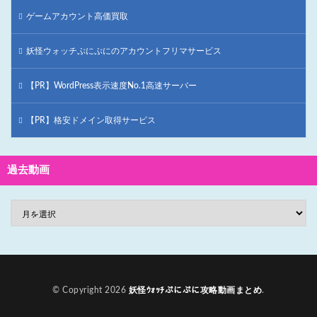
ゲームアカウント高価買取
妖怪ウォッチぷにぷにのアカウントフリマサービス
【PR】WordPress表示速度No.1高速サーバー
【PR】格安ドメイン取得サービス
過去動画
© Copyright 2026
妖怪ｳｫｯﾁぷにぷに攻略動画まとめ
.