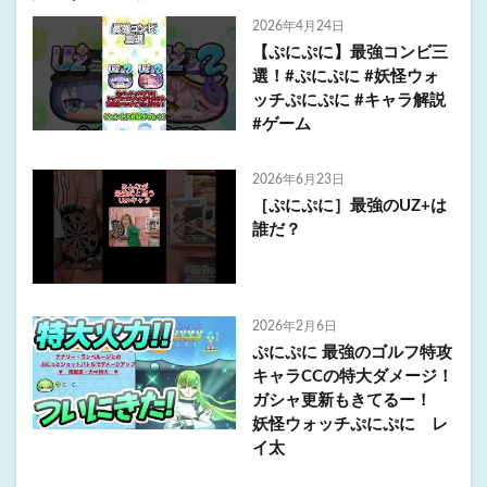
2026年4月24日
【ぷにぷに】最強コンビ三
選！#ぷにぷに #妖怪ウォ
ッチぷにぷに #キャラ解説
#ゲーム
2026年6月23日
［ぷにぷに］最強のUZ+は
誰だ？
2026年2月6日
ぷにぷに 最強のゴルフ特攻
キャラCCの特大ダメージ！
ガシャ更新もきてるー！
妖怪ウォッチぷにぷに レ
イ太