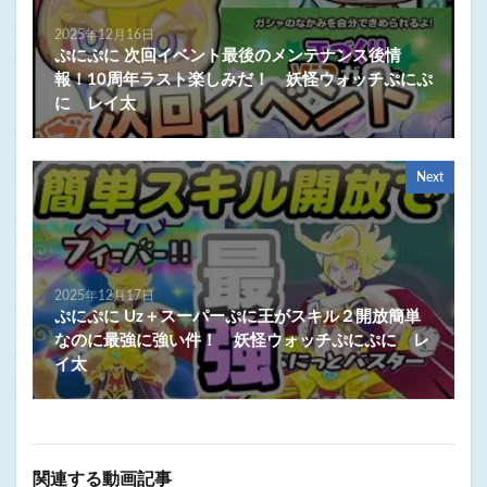
2025年12月16日
ぷにぷに 次回イベント最後のメンテナンス後情
報！10周年ラスト楽しみだ！ 妖怪ウォッチぷにぷ
に レイ太
Next
2025年12月17日
ぷにぷに Uz＋スーパーぷに王がスキル２開放簡単
なのに最強に強い件！ 妖怪ウォッチぷにぷに レ
イ太
関連する動画記事