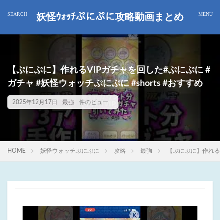
妖怪ｳｫｯﾁぷにぷに攻略動画まとめ
【ぷにぷに】作れるVIPガチャを回した#ぷにぷに #
ガチャ #妖怪ウォッチぷにぷに #shorts #おすすめ
2025年12月17日
最強
件のビュー
HOME
妖怪ウォッチぷにぷに
攻略
最強
【ぷにぷに】作れるV