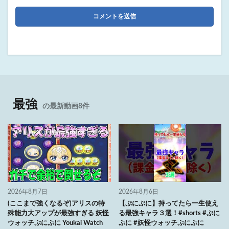
最強
の最新動画8件
2026年8月7日
2026年8月6日
(ここまで強くなるぞ)アリスの特
【ぷにぷに】持ってたら一生使え
殊能力大アップが最強すぎる 妖怪
る最強キャラ３選！#shorts #ぷに
ウォッチぷにぷに Youkai Watch
ぷに #妖怪ウォッチぷにぷに