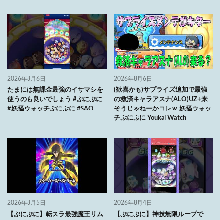
2026年8月6日
2026年8月6日
たまには無課金最強のイサマシを
(歓喜かも)サプライズ追加で最強
使うのも良いでしょう #ぷにぷに
の救済キャラアスナ(ALO)UZ+来
#妖怪ウォッチぷにぷに #SAO
そうじゃねーかコレｗ 妖怪ウォッ
チぷにぷに Youkai Watch
2026年8月5日
2026年8月4日
【ぷにぷに】転スラ最強魔王リム
【ぷにぷに】神技無限ループで