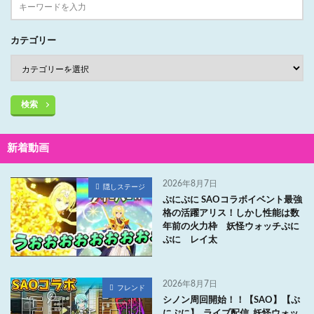
カテゴリー
検索
新着動画
2026年8月7日
隠しステージ
ぷにぷに SAOコラボイベント最強
格の活躍アリス！しかし性能は数
年前の火力枠 妖怪ウォッチぷに
ぷに レイ太
2026年8月7日
フレンド
シノン周回開始！！【SAO】【ぷ
にぷに】_ライブ配信_妖怪ウォッ