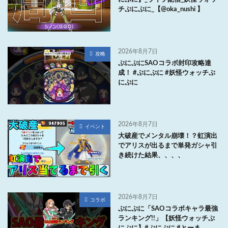
チぷにぷに_【@oka_nushi 】
2026年8月7日
攻略
ぷにぷにSAOコラボ封印攻略達
成！ #ぷにぷに #妖怪ウォッチぷ
にぷに
2026年8月7日
イベント
大破産でメンタル崩壊！？虹演出
でアリスが出るまで単発ガシャ引
き続けた結果、、、、
2026年8月7日
コラボ
ぷにぷに「SAOコラボキャラ最強
ランキング!!」【妖怪ウォッチぷ