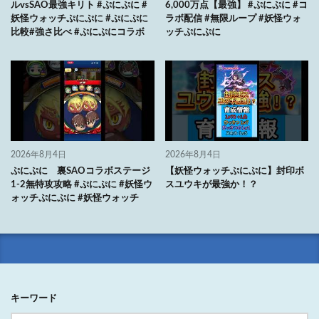
ルvsSAO最強キリト #ぷにぷに #
6,000万点【最強】 #ぷにぷに #コ
妖怪ウォッチぷにぷに #ぷにぷに
ラボ配信 #無限ループ #妖怪ウォ
比較#強さ比べ #ぷにぷにコラボ
ッチぷにぷに
2026年8月4日
2026年8月4日
ぷにぷに 裏SAOコラボステージ
【妖怪ウォッチぷにぷに】封印ボ
1-2無特攻攻略 #ぷにぷに #妖怪ウ
スユウキが最強か！？
ォッチぷにぷに #妖怪ウォッチ
キーワード