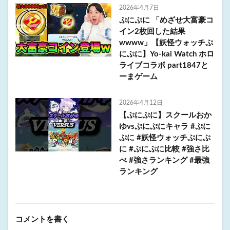
2026年4月7日
ぷにぷに 「めざせ大富豪コ
イン2枚回した結果
wwww」【妖怪ウォッチぷ
にぷに】Yo-kai Watch ホロ
ライブコラボ part1847と
ーまゲーム
2026年4月12日
【ぷにぷに】スクールおか
ゆvsぷにぷにキャラ #ぷに
ぷに #妖怪ウォッチぷにぷ
に #ぷにぷに比較 #強さ比
べ #強さランキング #最強
ランキング
コメントを書く