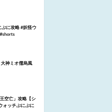
にぷに攻略 #妖怪ウ
horts
 大神ミオ儒烏風
王空亡」攻略【シ
怪ウォッチぷにぷに