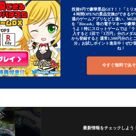
投資0円で豪華景品GET！！「ミリ
４時間OPENの景品交換ができる
通のゲームアプリなどと違い、MG
を「Bitcash」等の電子マネーや
うよ！特にスロットゲームでは「ラ
入すると 1回で「3万円」分のメダル
から登録すると 通常1,500円分のとこ
分」お試しポイント進呈中！ぜひ
ね！
今すぐ無料であそ
最新情報をチェックしよう