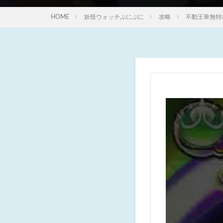
HOME
妖怪ウォッチぷにぷに
攻略
不動王華無特