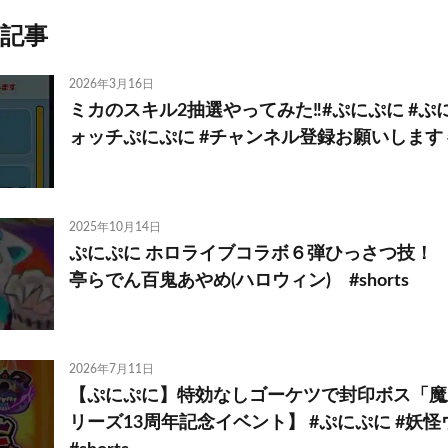
記事
2026年3月16日
ミカのスキル2抽選やってみた‼️#ぷにぷに #ぷ
ォッチぷにぷに #チャンネル登録お願いします #s
2025年10月14日
ぷにぷに ホロライブコラボ６弾ひっさつ技！
亭らでん百鬼あやめ(ハロウィン) #shorts
2026年7月11日
【ぷにぷに】特効なしゴーケツで封印ボス「魔
リーズ13周年記念イベント】 #ぷにぷに #妖