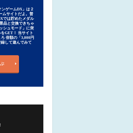
オンゲームDX」は２
ゲームサイトだよ。普
DXでは貯めたメダル
豪華景品と交換できちゃ
ッシュモード」に突
をGET！ 当サイト
ろ 倍額の「3,000円
登録して遊んでみて
ぶ
！