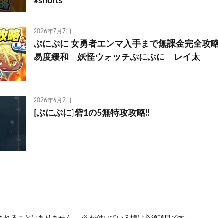
#shorts
2026年7月7日
ぷにぷに 女勇者エンマ入手まで無課金完全攻
易度緩和 妖怪ウォッチぷにぷに レイ太
2026年6月2日
[ぷにぷに]砦1の5無特攻攻略‼️
されることはありません。
※
が付いている欄は必須項目です