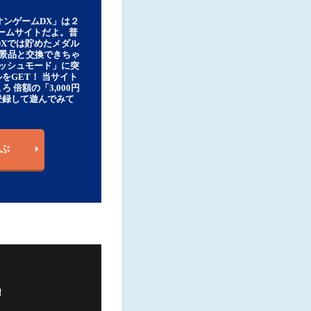
オンゲームDX」は２
ゲームサイトだよ。普
DXでは貯めたメダル
豪華景品と交換できちゃ
ッシュモード」に突
をGET！ 当サイト
ろ 倍額の「3,000円
登録して遊んでみて
ぶ
！