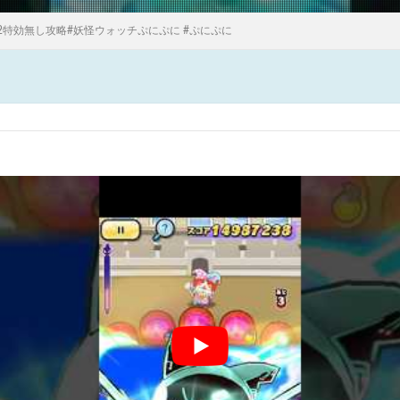
-2特効無し攻略#妖怪ウォッチぷにぷに #ぷにぷに