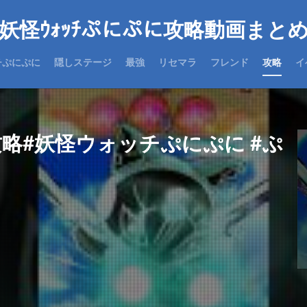
妖怪ｳｫｯﾁぷにぷに攻略動画まと
チぷにぷに
隠しステージ
最強
リセマラ
フレンド
攻略
イ
攻略#妖怪ウォッチぷにぷに #ぷ