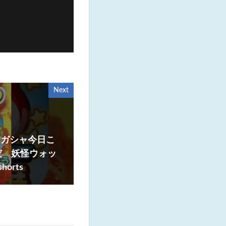
Next
Pガシャ今日こ
だ 妖怪ウォッ
orts