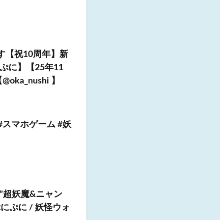
す【祝10周年】新
に】【25年11
a_nushi 】
#スマホゲーム #妖
”超妖魔&ニャン
ぷに / 妖怪ウォ