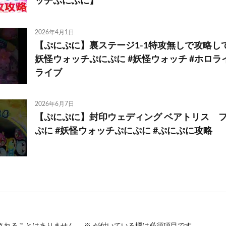
ッチぷにぷに】
2026年4月1日
【ぷにぷに】裏ステージ1-1特攻無しで攻略して
妖怪ウォッチぷにぷに #妖怪ウォッチ #ホロラ
ライブ
2026年6月7日
【ぷにぷに】封印ウェディング ベアトリス フ
ぷに #妖怪ウォッチぷにぷに #ぷにぷに攻略
されることはありません。
※
が付いている欄は必須項目です