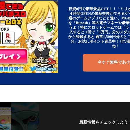
投資0円で豪華景品GET！！「ミリ
４時間OPENの景品交換ができる
通のゲームアプリなどと違い、MG
を「Bitcash」等の電子マネーや
うよ！特にスロットゲームでは「ラ
入すると 1回で「3万円」分のメダル
から登録すると 通常1,500円分のとこ
分」お試しポイント進呈中！ぜひ
ね！
今すぐ無料であそ
最新情報をチェックしよう