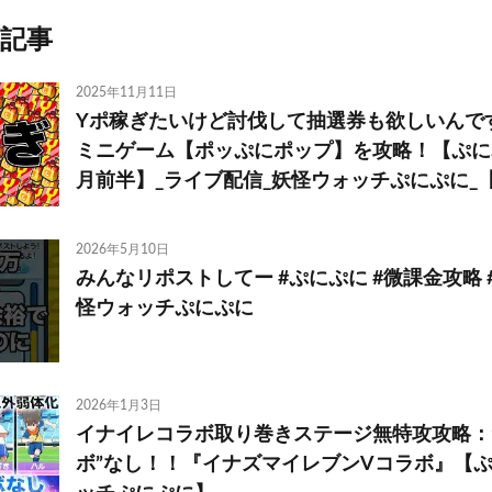
記事
2025年11月11日
Yポ稼ぎたいけど討伐して抽選券も欲しいんで
ミニゲーム【ポッぷにポップ】を攻略！【ぷにぷ
月前半】_ライブ配信_妖怪ウォッチぷにぷに_【@ok
2026年5月10日
みんなリポストしてー #ぷにぷに #微課金攻略 
怪ウォッチぷにぷに
2026年1月3日
イナイレコラボ取り巻きステージ無特攻攻略：
ボ”なし！！『イナズマイレブンVコラボ』【ぷに