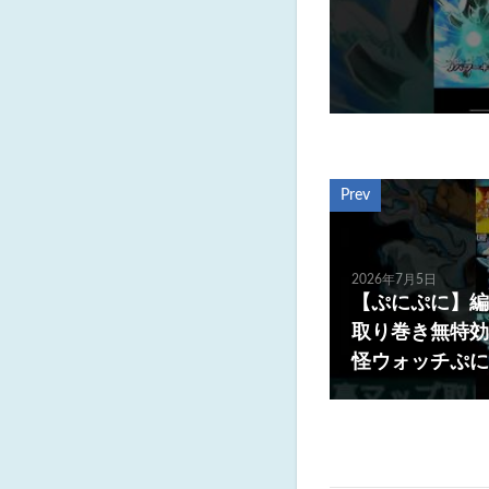
Prev
2026年7月5日
【ぷにぷに】編
取り巻き無特効
怪ウォッチぷにぷに