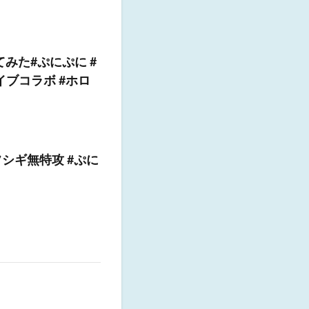
みた#ぷにぷに #
イブコラボ #ホロ
シギ無特攻 #ぷに