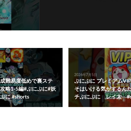
フォローする
2026年7月5日
成難易度低めで裏ステ
ぷにぷに プレミアムVI
攻略1-5編#ぷにぷに#妖
そはいける気がするん
 #shorts
チぷにぷに レイ太 #sh