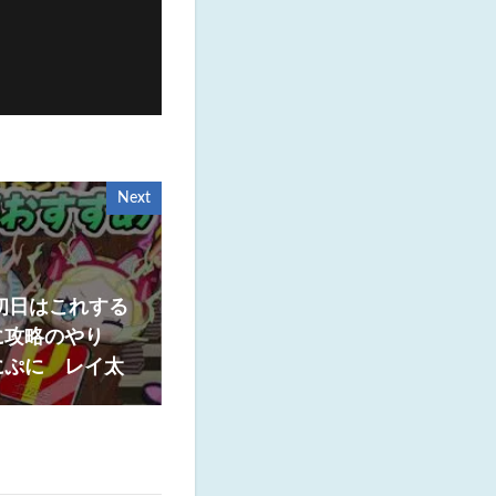
Next
初日はこれする
に攻略のやり
にぷに レイ太