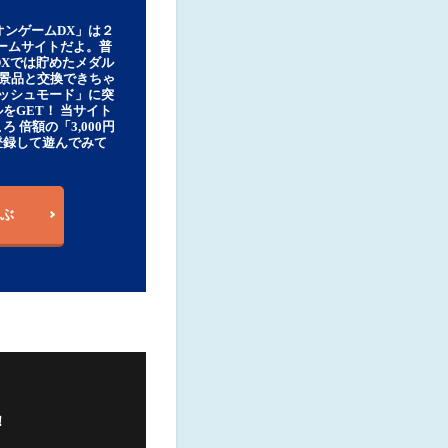
オンゲームDX」は２
ゲームサイトだよ。普
DXでは貯めたメダル
豪華景品と交換できちゃ
ッシュモード」に突
をGET！ 当サイト
ろ 倍額の「3,000円
登録して遊んでみて
ぶ
！