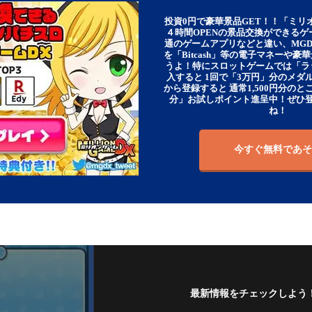
投資0円で豪華景品GET！！「ミリ
４時間OPENの景品交換ができる
通のゲームアプリなどと違い、MG
を「Bitcash」等の電子マネーや
うよ！特にスロットゲームでは「ラ
入すると 1回で「3万円」分のメダル
から登録すると 通常1,500円分のとこ
分」お試しポイント進呈中！ぜひ
ね！
今すぐ無料であそ
最新情報をチェックしよう