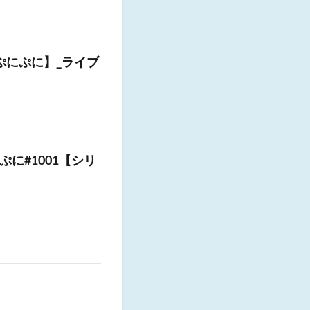
ぷにぷに】_ライブ
に#1001【シリ