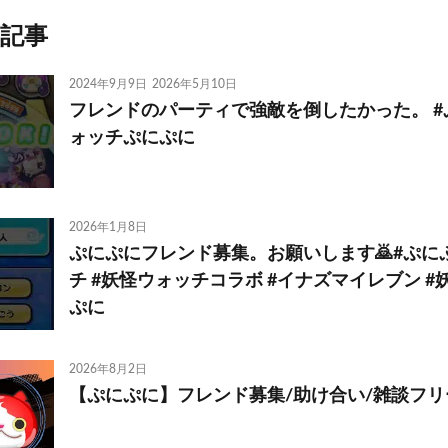
記事
2024年9月9日
2026年5月10日
フレンドのパーティで強敵を倒したかった。 #
ォッチぷにぷに
2026年1月8日
ぷにぷにフレンド募集。お願いします🙇#ぷにぷ
チ #妖怪ウォッチコラボ #イナズマイレブン 
ぷに
2026年8月2日
【ぷにぷに】フレンド募集/助け合い/雑談フ