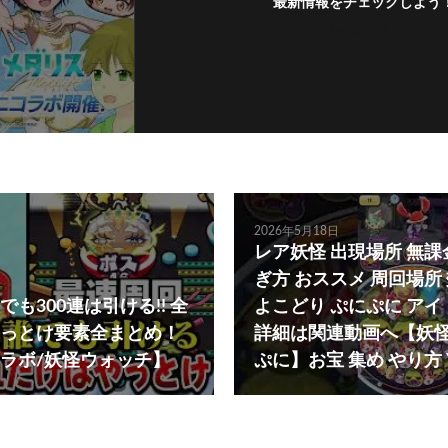
最新情報をチェックしよう
フォローする
2026年5月18日
レア妖怪 出現場所 無課
ぎ方 おススメ 周回場所
も300連は引ける!! 全
よこどり ぷにぷに アイ
っとけ要素全まとめ！
詳細は関連動画へ【妖
ラボ/妖怪ウォッチ】
ぷに】お宝 集め やり方