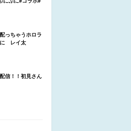
ぷにぷに#コラボ#
ト配っちゃうホロラ
ぷに レイ太
配信！！初見さん