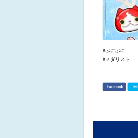
#ぷにぷに
#メダリスト