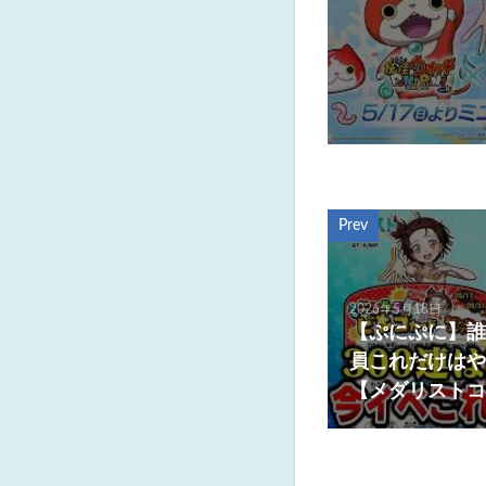
Prev
2026年5月18日
【ぷにぷに】誰で
員これだけはや
【メダリストコ