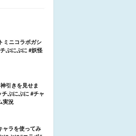
トミニコラボガシ
チぷにぷに #妖怪
て神引きを見せま
ォッチぷにぷに #チャ
ム実況
キャラを使ってみ