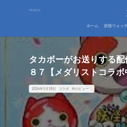
ホーム
妖怪ウォッ
タカボーがお送りする配
８７【メダリストコラボ
2026年5月18日
コラボ
件のビュー