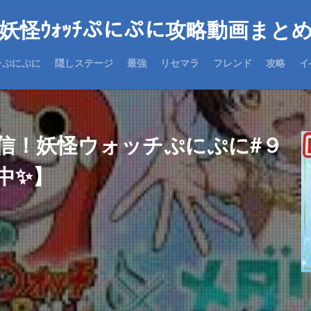
妖怪ｳｫｯﾁぷにぷに攻略動画まと
チぷにぷに
隠しステージ
最強
リセマラ
フレンド
攻略
イ
信！妖怪ウォッチぷにぷに#９
中✨】