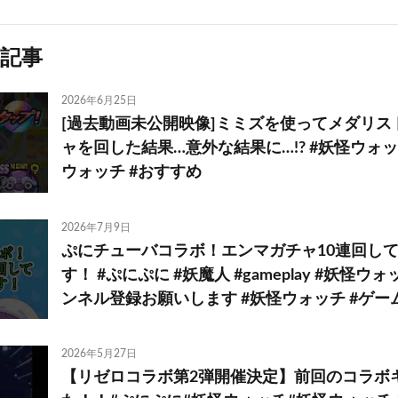
記事
2026年6月25日
[過去動画未公開映像]ミミズを使ってメダリス
ャを回した結果…意外な結果に…!? #妖怪ウォッ
ウォッチ #おすすめ
2026年7月9日
ぷにチューバコラボ！エンマガチャ10連回し
す！ #ぷにぷに #妖魔人 #gameplay #妖怪ウ
ンネル登録お願いします #妖怪ウォッチ #ゲー
2026年5月27日
【リゼロコラボ第2弾開催決定】前回のコラボ