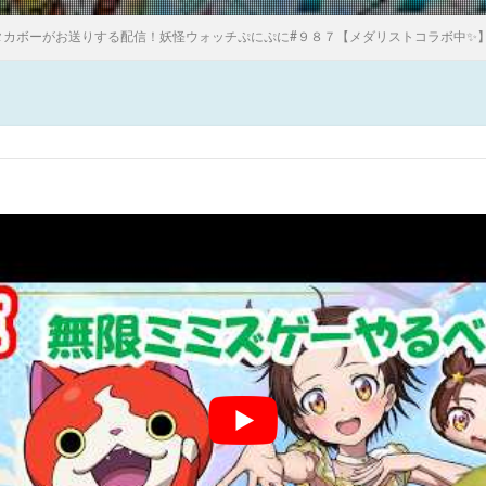
タカボーがお送りする配信！妖怪ウォッチぷにぷに#９８７【メダリストコラボ中✨