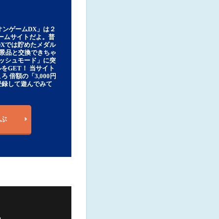
オンゲームDX」は２
ゲームサイトだよ。普
DXでは貯めたメダル
豪華景品と交換できちゃ
ッシュモード」に突
をGET！ 当サイト
ろ 倍額の「3,000円
登録して遊んでみて
ぶ