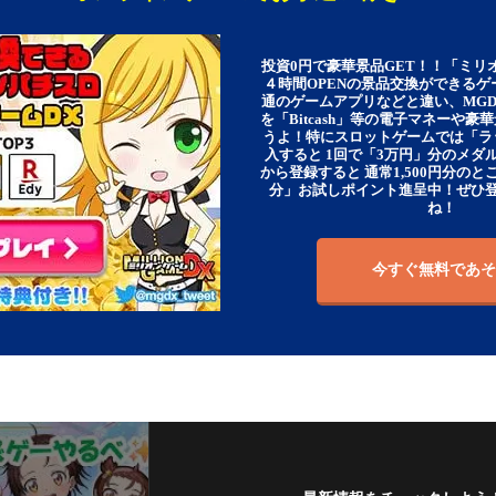
投資0円で豪華景品GET！！「ミリ
４時間OPENの景品交換ができる
通のゲームアプリなどと違い、MG
を「Bitcash」等の電子マネーや
うよ！特にスロットゲームでは「ラ
入すると 1回で「3万円」分のメダル
から登録すると 通常1,500円分のとこ
分」お試しポイント進呈中！ぜひ
ね！
今すぐ無料であそ