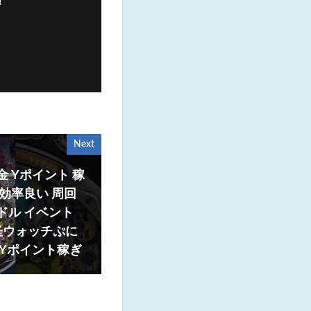
！
Next
金 Yポイント 稼
 効率良い 周回
ドル イベント
怪ウォッチぷに
 Yポイント稼ぎ