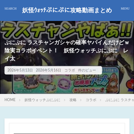
妖怪ｳｫｯﾁぷにぷに攻略動画まとめ
ぷにぷに ラスチャンガシャの確率ヤバイんだけどｗ
陰実コラボイベント！ 妖怪ウォッチぷにぷに レ
イ太
2026年5月13日
2026年5月16日
コラボ
件のビュー
HOME
妖怪ウォッチぷにぷに
攻略
コラボ
ぷにぷに ラスチ