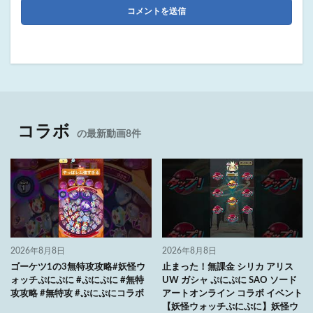
コラボ
の最新動画8件
2026年8月8日
2026年8月8日
ゴーケツ1の3無特攻攻略#妖怪ウ
止まった！無課金 シリカ アリス
ォッチぷにぷに #ぷにぷに #無特
UW ガシャ ぷにぷに SAO ソード
攻攻略 #無特攻 #ぷにぷにコラボ
アートオンライン コラボ イベント
【妖怪ウォッチぷにぷに】妖怪ウ