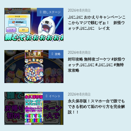
2026年8月8日
隠しステージ
ぷにぷに おかえりキャンペーンこ
こからマジで頼むぞぉ！ 妖怪ウ
ォッチぷにぷに レイ太
2026年8月8日
攻略
封印攻略 無特攻ゴーケツ #妖怪ウ
ォッチぷにぷに #ぷにぷに #無特
攻攻略
2026年8月8日
イベント
永久保存版！スマホ一台で誰でも
できる初めて垢のやり方を完全解
説！！