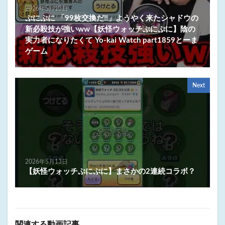
2026年5月13日
ぷにぷに 「99枚交換だ!!」ようやく来たシャドウの
新必殺技が強いww【妖怪ウォッチぷにぷに】陰の
実力者になりたくて Yo-kai Watch part1859とーま
ゲーム
Next
2026年5月13日
【妖怪ウォッチぷにぷに】まさかの2連続コラボ？
関連する動画記事