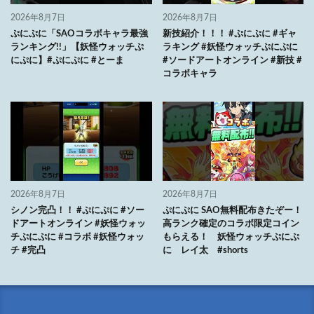
2026年8月7日
2026年8月7日
ぷにぷに「SAOコラボキャラ最強
新技紹介！！！ #ぷにぷに #ギャ
ランキング!!」【妖怪ウォッチぷ
ラキング #妖怪ウォッチぷにぷに
にぷに】#ぷにぷに #とーま
#ソードアートオンライン #新技 #
コラボキャラ
2026年8月7日
2026年8月7日
シノン完凸！！ #ぷにぷに #ソー
ぷにぷに SAO無料配布きたぞー！
ドアートオンライン #妖怪ウォッ
高ランク確定のコラボ限定コイン
チぷにぷに #コラボ #妖怪ウォッ
もらえる！ 妖怪ウォッチぷにぷ
チ #完凸
に レイ太 #shorts