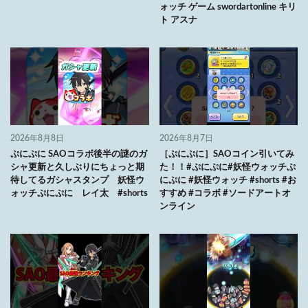
ォッチ ゲーム swordartonline キリ
ト アスナ
2026年8月8日
2026年8月7日
ぷにぷに SAOコラボ後半の謎のガ
［ぷにぷに］SAOコイン引いてみ
シャ更新と久しぶりにちょっと期
た！！#ぷにぷに#妖怪ウォッチぷ
待してるガシャスタンプ 妖怪ウ
にぷに #妖怪ウォッチ #shorts #お
ォッチぷにぷに レイ太 #shorts
すすめ #コラボ #ソードアートオ
ンライン