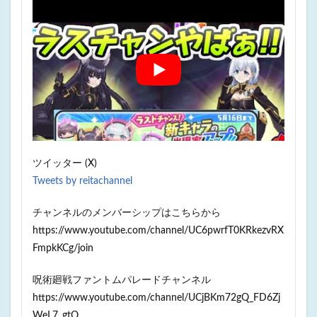
ツイッター (X)
Tweets by reitachannel
チャンネルのメンバーシップはこちらから
https://www.youtube.com/channel/UC6pwrfT0KRkezvRX
FmpkKCg/join
呪術廻戦ファントムパレードチャンネル
https://www.youtube.com/channel/UCjBKm72gQ_FD6Zj
WeL7_gtQ