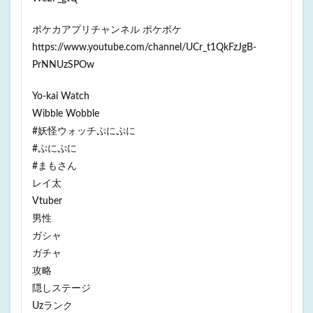
ポケカアプリチャンネル ポケポケ
https://www.youtube.com/channel/UCr_t1QkFzJgB-
PrNNUzSPOw
Yo-kai Watch
Wibble Wobble
#妖怪ウォッチぷにぷに
#ぷにぷに
#まもさん
レイ太
Vtuber
男性
ガシャ
ガチャ
攻略
隠しステージ
Uzランク