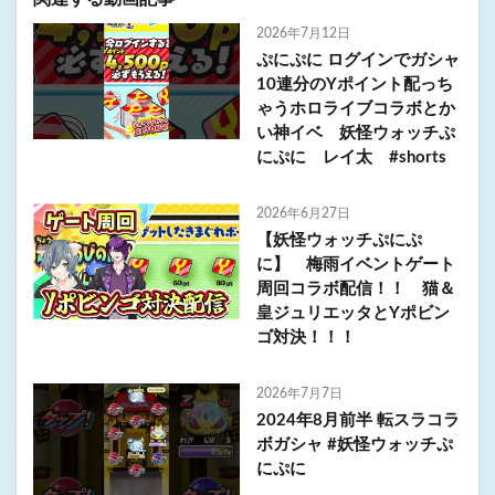
2026年7月12日
ぷにぷに ログインでガシャ
10連分のYポイント配っち
ゃうホロライブコラボとか
い神イベ 妖怪ウォッチぷ
にぷに レイ太 #shorts
2026年6月27日
【妖怪ウォッチぷにぷ
に】 梅雨イベントゲート
周回コラボ配信！！ 猫＆
皇ジュリエッタとYポビン
ゴ対決！！！
2026年7月7日
2024年8月前半 転スラコラ
ボガシャ #妖怪ウォッチぷ
にぷに