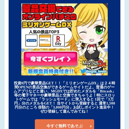
投資0円で豪華景品GET！！「ミリオンゲームDX」は２４時
間OPENの景品交換ができるゲームサイトだよ。普通のゲー
ムアプリなどと違い、MGDXでは貯めたメダルを「Bitcash」
等の電子マネーや豪華景品と交換できちゃうよ！特にスロッ
トゲームでは「ラッシュモード」に突入すると 1回で「3万
円」分のメダルをGET！ 当サイトから登録すると 通常1,500
円分のところ 倍額の「3,000円分」お試しポイント進呈中！
ぜひ登録して遊んでみてね！
今すぐ無料であそぶ