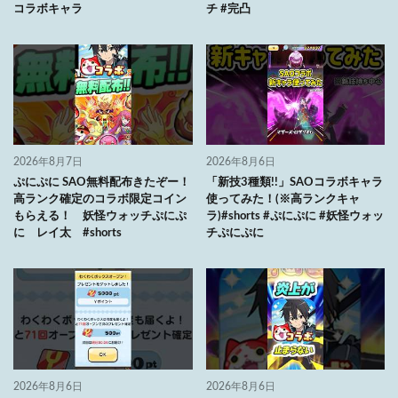
コラボキャラ
チ #完凸
2026年8月7日
2026年8月6日
ぷにぷに SAO無料配布きたぞー！
「新技3種類!!」SAOコラボキャラ
高ランク確定のコラボ限定コイン
使ってみた！(※高ランクキャ
もらえる！ 妖怪ウォッチぷにぷ
ラ)#shorts #ぷにぷに #妖怪ウォッ
に レイ太 #shorts
チぷにぷに
2026年8月6日
2026年8月6日