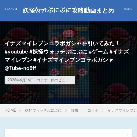
妖怪ｳｫｯﾁぷにぷに攻略動画まとめ
イナズマイレブンコラボガシャを引いてみた！
#youtube #妖怪ウォッチぷにぷに #ゲーム #イナズ
マイレブン #イナズマイレブンコラボガシャ
@Tube-no8ff
2026年6月16日
コラボ
件のビュー
HOME
妖怪ウォッチぷにぷに
攻略
コラボ
イナズマイレブンコ