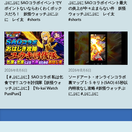
ぷにぷに SAOコラボイベントでY
ぷにぷに SAOコラボイベント最大
ポイントないならわくわくボック
の炎上が中々止まらない件 妖怪
スだろ！ 妖怪ウォッチぷにぷ
ウォッチぷにぷに レイ太
に レイ太 #shorts
#shorts
2026年8月6日
2026年8月6日
【＃ぷにぷに】SAOコラボ 私は乞
ソードアート・オンラインコラボ
食です!! ユウキ討伐隊【妖怪ウォ
裏マップ 1- 5 キリト(SAO) 65秒以
ッチぷにぷに】【Yo-kai Watch
内特攻なし攻略 #妖怪ウォッチぷ
PuniPuni】
にぷに #ぷにぷに