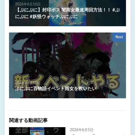
2026年6月16日
【ぷにぷに】封印ボス 闇雨女最速周回方法！！ #ぷ
にぷに #妖怪ウォッチぷにぷに
Next
2026年6月16日
ぷにぷに百物語イベント雨女を救いたい
関連する動画記事
2026年6月5日