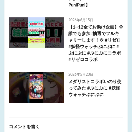
PuniPuni】
2026年6月15日
【1~12全てお助け企画】💠
誰でも参加‼️抽選でフルキ
ャリーします！💠 #リゼロ
#妖怪ウォッチぷにぷに #
ぷにぷに #ぷにぷにコラボ
#リゼロコラボ
2026年5月23日
メダリストコラボいのり使
ってみた #ぷにぷに #妖怪
ウォッチぷにぷに
コメントを書く