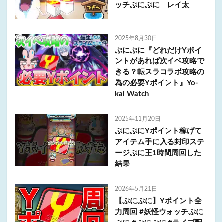
ッチぷにぷに レイ太
2025年8月30日
ぷにぷに『どれだけYポイ
ントがあれば次イベ攻略で
きる？転スラコラボ攻略の
為の必要Yポイント』Yo-
kai Watch
2025年11月20日
ぷにぷにYポイント稼げて
アイテム手に入る封印ステ
ージぷに王1時間周回した
結果
2026年5月21日
【ぷにぷに】Yポイント全
力周回 #妖怪ウォッチぷに