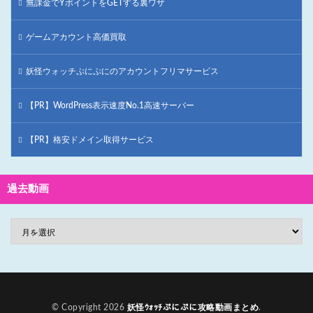
無課金でYポイントをGETする裏ワザ
ゲームアカウント高価買取
妖怪ウォッチぷにぷにのアカウントフリマサービス
【PR】WordPress表示速度No.1高速サーバー
【PR】格安ドメイン取得サービス
過去動画
© Copyright 2026
妖怪ｳｫｯﾁぷにぷに攻略動画まとめ
.