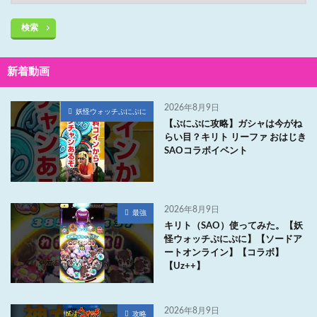
検索
新着動画
2026年8月9日
妖怪ウォッチぷにぷに
【ぷにぷに攻略】ガシャは今がね
らい目？キリト リーファ おはじき
SAOコラボイベント
2026年8月9日
最強
キリト（SAO）使ってみた。【妖
怪ウォッチぷにぷに】【ソードア
ートオンライン】【コラボ】
【Uz++】
2026年8月9日
攻略