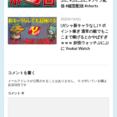
ぷに #ぷにぷに #ライブ配
信 #縦型配信 #shorts
2025年7月4日
(ガシャ新キャラなし)Ｙポ
イント稼ぎ 通常の敵でもこ
こまで稼げるとかやばすぎ
ｗｗｗ 妖怪ウォッチぷにぷ
に Youkai Watch
コメントを書く
メールアドレスが公開されることはありません。
※
が付いている欄は
必須項目です
コメント
※