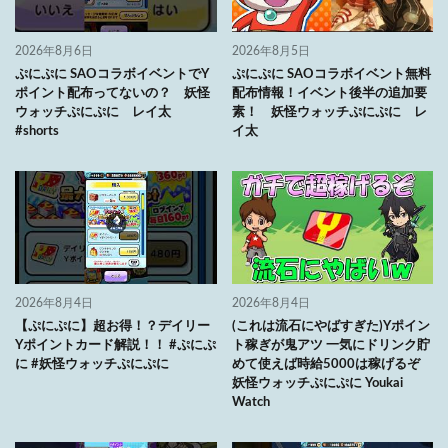
2026年8月6日
2026年8月5日
ぷにぷに SAOコラボイベントでY
ぷにぷに SAOコラボイベント無料
ポイント配布ってないの？ 妖怪
配布情報！イベント後半の追加要
ウォッチぷにぷに レイ太
素！ 妖怪ウォッチぷにぷに レ
#shorts
イ太
2026年8月4日
2026年8月4日
【ぷにぷに】超お得！？デイリー
(これは流石にやばすぎた)Yポイン
Yポイントカード解説！！ #ぷにぷ
ト稼ぎが鬼アツ 一気にドリンク貯
に #妖怪ウォッチぷにぷに
めて使えば時給5000は稼げるぞ
妖怪ウォッチぷにぷに Youkai
Watch