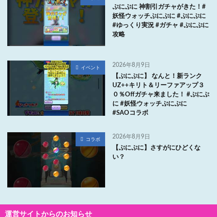
ぷにぷに 神割引ガチャがきた！#
妖怪ウォッチぷにぷに #ぷにぷに
#ゆっくり実況 #ガチャ #ぷにぷに
攻略
2026年8月9日
イベント
【ぷにぷに】 なんと！新ランク
UZ++キリト＆リーファアップ３
０％Offガチャ来ました！ #ぷにぷ
に #妖怪ウォッチぷにぷに
#SAOコラボ
2026年8月9日
コラボ
【ぷにぷに】さすがにひどくな
い？
運営サイトからのお知らせ