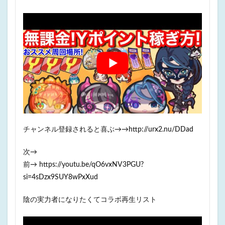
チャンネル登録されると喜ぶ→→http://urx2.nu/DDad
次→
前→ https://youtu.be/qO6vxNV3PGU?
si=4sDzx9SUY8wPxXud
陰の実力者になりたくてコラボ再生リスト