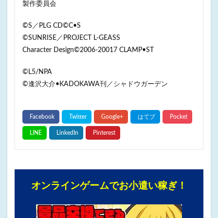
製作委員会
©️S／PLG CD©️C•S
©️SUNRISE／PROJECT L-GEASS
Character Design©️2006-20017 CLAMP•ST
©L5/NPA
©逢沢大介•KADOKAWA刊／シャドウガーデン
オンラインゲームでお小遣い稼ぎ！