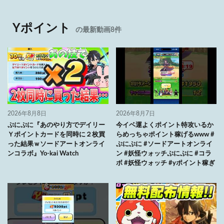
Yポイント
の最新動画8件
2026年8月8日
2026年8月7日
ぷにぷに『あのやり方でデイリー
今イベ運よくポイント特攻いるか
Ｙポイントカードを同時に２枚買
らめっちゃポイント稼げるwww #
った結果ｗソードアートオンライ
ぷにぷに #ソードアートオンライ
ンコラボ』Yo-kai Watch
ン #妖怪ウォッチぷにぷに #コラ
ボ #妖怪ウォッチ #yポイント稼ぎ