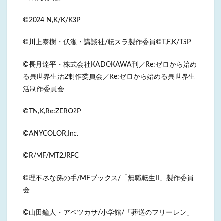
©️2024 N,K/K/K3P
©️川上泰樹・伏瀬・講談社/転スラ製作委員©️T,F,K/TSP
©長月達平・株式会社KADOKAWA刊／Re:ゼロから始め
る異世界生活2制作委員会／Re:ゼロから始める異世界生
活制作委員会
©️TN,K,Re:ZERO2P
©ANYCOLOR,Inc.
©R/MF/MT2JRPC
©理不尽な孫の手/MFブックス/「無職転生II」製作委員
会
©山田鐘人・アベツカサ/小学館/「葬送のフリーレン」