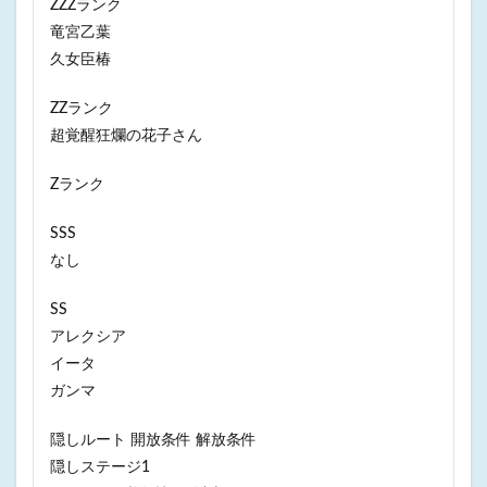
ZZZランク
竜宮乙葉
久女臣椿
ZZランク
超覚醒狂爛の花子さん
Zランク
SSS
なし
SS
アレクシア
イータ
ガンマ
隠しルート 開放条件 解放条件
隠しステージ1