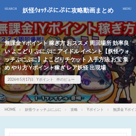
妖怪ｳｫｯﾁぷにぷに攻略動画まとめ
無課金 Yポイント 稼ぎ方 おススメ 周回場所 効率良
い よこどり ぷにぷに アイドル イベント【妖怪ウォ
ッチぷにぷに】よこどりチケット 入手方法 お宝 集
め やり方 Yポイント稼ぎ レア妖怪 出現場
2026年5月17日
Yポイント
件のビュー
HOME
妖怪ウォッチぷにぷに
攻略
Yポイント
無課金 Yポイ