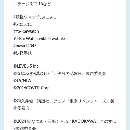
ステージ3,12,15など
#妖怪ウォッチぷにぷに
#ぷにぷに
#Yo-KaiWatch
Yo-Kai Watch wibble wobble
#masa12345
#妖怪手錶
©LEVEL-5 Inc.
©春場ねぎ•講談社/『五等分の花嫁♾』製作委員会
©L5/NPA
©2016COVER Corp.
©和久井健・講談社／アニメ『東京リベンジャーズ』製
作委員会
©2024 暁なつめ・三嶋くろね／KADOKAWA／このすば
3製作委員会