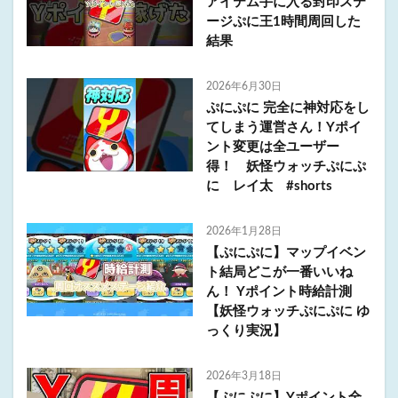
アイテム手に入る封印ステ
ージぷに王1時間周回した
結果
2026年6月30日
ぷにぷに 完全に神対応をし
てしまう運営さん！Yポイ
ント変更は全ユーザー
得！ 妖怪ウォッチぷにぷ
に レイ太 #shorts
2026年1月28日
【ぷにぷに】マップイベン
ト結局どこが一番いいね
ん！ Yポイント時給計測
【妖怪ウォッチぷにぷに ゆ
っくり実況】
2026年3月18日
【ぷにぷに】Yポイント全