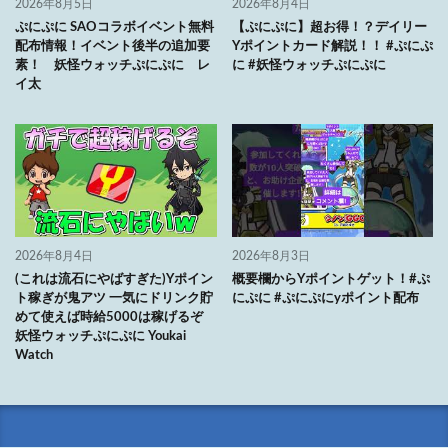
2026年8月5日
2026年8月4日
ぷにぷに SAOコラボイベント無料
【ぷにぷに】超お得！？デイリー
配布情報！イベント後半の追加要
Yポイントカード解説！！ #ぷにぷ
素！ 妖怪ウォッチぷにぷに レ
に #妖怪ウォッチぷにぷに
イ太
2026年8月4日
2026年8月3日
(これは流石にやばすぎた)Yポイン
概要欄からYポイントゲット！#ぷ
ト稼ぎが鬼アツ 一気にドリンク貯
にぷに #ぷにぷにyポイント配布
めて使えば時給5000は稼げるぞ
妖怪ウォッチぷにぷに Youkai
Watch