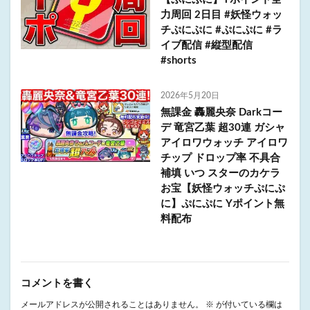
力周回 2日目 #妖怪ウォッ
チぷにぷに #ぷにぷに #ラ
イブ配信 #縦型配信
#shorts
2026年5月20日
無課金 轟麗央奈 Darkコー
デ 竜宮乙葉 超30連 ガシャ
アイロワウォッチ アイロワ
チップ ドロップ率 不具合
補填 いつ スターのカケラ
お宝【妖怪ウォッチぷにぷ
に】ぷにぷに Yポイント無
料配布
コメントを書く
メールアドレスが公開されることはありません。
※
が付いている欄は