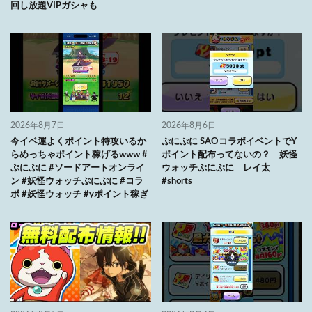
回し放題VIPガシャも
2026年8月7日
2026年8月6日
今イベ運よくポイント特攻いるか
ぷにぷに SAOコラボイベントでY
らめっちゃポイント稼げるwww #
ポイント配布ってないの？ 妖怪
ぷにぷに #ソードアートオンライ
ウォッチぷにぷに レイ太
ン #妖怪ウォッチぷにぷに #コラ
#shorts
ボ #妖怪ウォッチ #yポイント稼ぎ