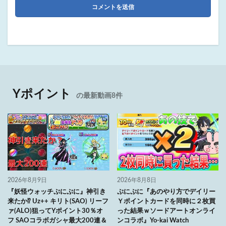
Yポイント
の最新動画8件
2026年8月9日
2026年8月8日
『妖怪ウォッチぷにぷに』神引き
ぷにぷに『あのやり方でデイリー
来たか⁉ Uz++ キリト(SAO) リーフ
Ｙポイントカードを同時に２枚買
ァ(ALO)狙ってYポイント30％オ
った結果ｗソードアートオンライ
フ SAOコラボガシャ最大200連＆
ンコラボ』Yo-kai Watch