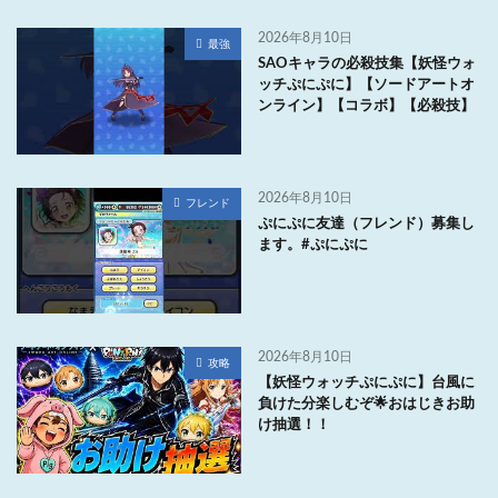
2026年8月10日
最強
SAOキャラの必殺技集【妖怪ウォ
ッチぷにぷに】【ソードアートオ
ンライン】【コラボ】【必殺技】
2026年8月10日
フレンド
ぷにぷに友達（フレンド）募集し
ます。#ぷにぷに
2026年8月10日
攻略
【妖怪ウォッチぷにぷに】台風に
負けた分楽しむぞ🌟おはじきお助
け抽選！！