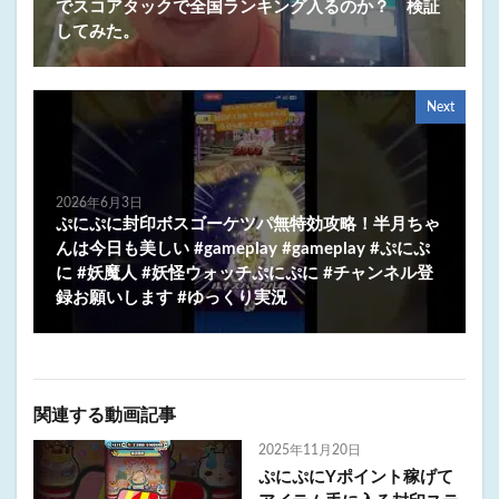
でスコアタックで全国ランキング入るのか？ 検証
してみた。
Next
2026年6月3日
ぷにぷに封印ボスゴーケツパ無特効攻略！半月ちゃ
んは今日も美しい #gameplay #gameplay #ぷにぷ
に #妖魔人 #妖怪ウォッチぷにぷに #チャンネル登
録お願いします #ゆっくり実況
関連する動画記事
2025年11月20日
ぷにぷにYポイント稼げて