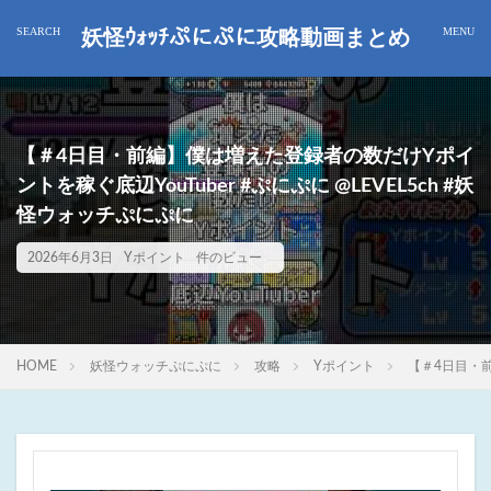
妖怪ｳｫｯﾁぷにぷに攻略動画まとめ
【＃4日目・前編】僕は増えた登録者の数だけYポイ
ントを稼ぐ底辺YouTuber #ぷにぷに @LEVEL5ch #妖
怪ウォッチぷにぷに
2026年6月3日
Yポイント
件のビュー
HOME
妖怪ウォッチぷにぷに
攻略
Yポイント
【＃4日目・前