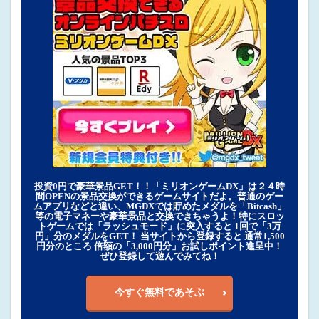
投資0円で豪華景品GET！！「ミリオンゲームDX」は２４時
間OPENの景品交換ができるゲームサイトだよ。普通のゲー
ムアプリなどと違い、MGDXでは貯めたメダルを「Bitcash」
等の電子マネーや豪華景品と交換できちゃうよ！特にスロッ
トゲームでは「ラッシュモード」に突入すると 1回で「3万
円」分のメダルをGET！ 当サイトから登録すると 通常1,500
円分のところ 倍額の「3,000円分」お試しポイント進呈中！
ぜひ登録して遊んでみてね！
今すぐ無料であそぶ