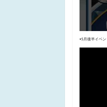
▪️5月後半イ