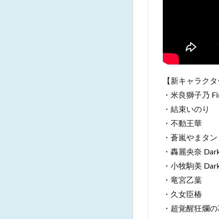
【新キャラクタ
・米良獅子乃 Fi
・結束いのり
・不動王華
・蒼嵐やまタン
・轟麗央奈 Dar
・小牧駒美 Dar
・竜宮乙葉
・久女臣椿
・超覚醒狂爛の