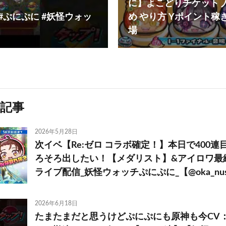
に】よこどりチケット 入
#ぷにぷに #妖怪ウォッ
め やり方 Yポイント稼
場
記事
2026年5月28日
次イベ【Re:ゼロ コラボ確定！】本日で400
ろそろ出したい！【メダリスト】&アイロワ最
ライブ配信_妖怪ウォッチぷにぷに_【@oka_nush
2026年6月18日
たまたまだと思うけどぷにぷにも原神も今CV