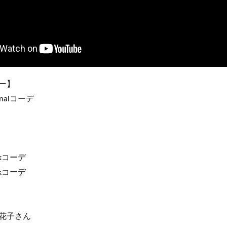
ー】
nalコーデ
kコーデ
kコーデ
花子さん