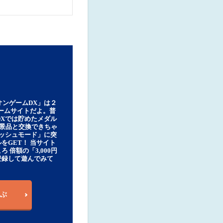
オンゲームDX」は２
ゲームサイトだよ。普
DXでは貯めたメダル
豪華景品と交換できちゃ
ッシュモード」に突
をGET！ 当サイト
ろ 倍額の「3,000円
登録して遊んでみて
ぶ