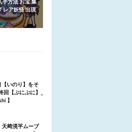
手方法 お宝 集
ぎ レア妖怪 出現
連目【いのり】をそ
終回【ぷにぷに】_
i 】
：天﨑滉平ムーブ