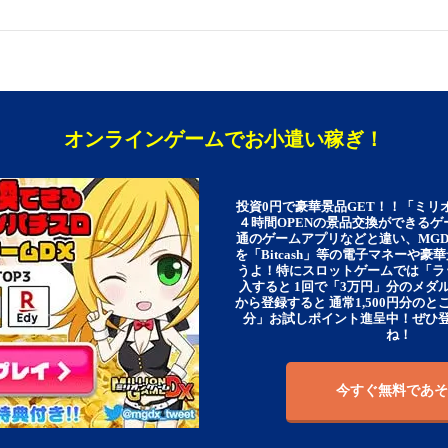
オンラインゲームでお小遣い稼ぎ！
投資0円で豪華景品GET！！「ミリ
４時間OPENの景品交換ができる
通のゲームアプリなどと違い、MG
を「Bitcash」等の電子マネーや
うよ！特にスロットゲームでは「ラ
入すると 1回で「3万円」分のメダル
から登録すると 通常1,500円分のとこ
分」お試しポイント進呈中！ぜひ
ね！
今すぐ無料であそ