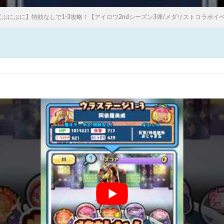
【ぷにぷに】特効なしで1-3攻略！【アイロワ2ndシーズン3弾/メダリストコラボイベント