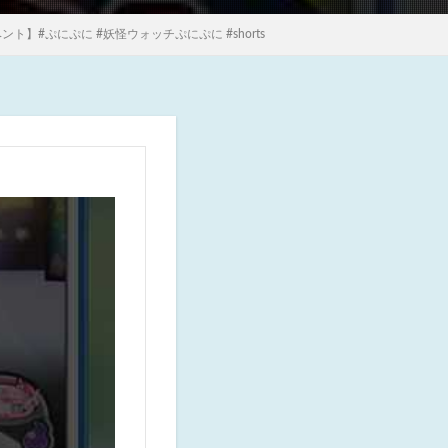
】#ぷにぷに #妖怪ウォッチぷにぷに #shorts