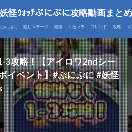
妖怪ｳｫｯﾁぷにぷに攻略動画まと
チぷにぷに
隠しステージ
最強
リセマラ
フレンド
攻略
イ
-3攻略！【アイロワ2ndシー
ボイベント】#ぷにぷに #妖怪
s