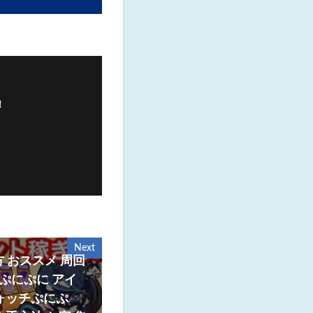
！
Next
方 おススメ 周回
 ぷにぷに アイ
ォッチぷにぷ