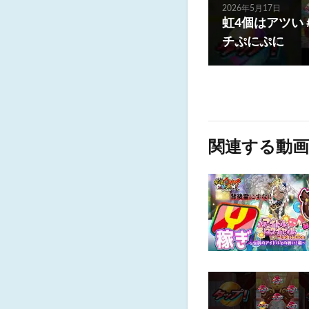
2026年5月17日
虹4個はアツい 
チぷにぷに
関連する動画