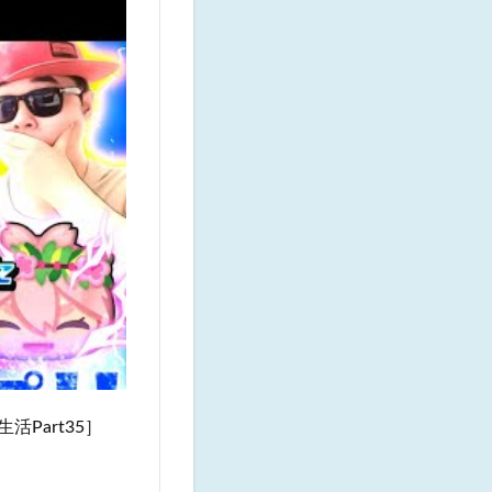
Part35］