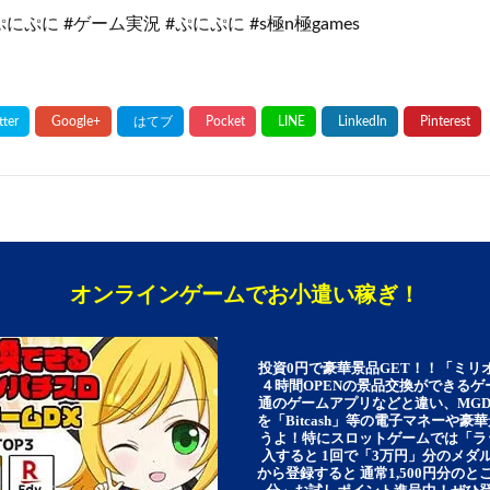
にぷに #ゲーム実況 #ぷにぷに #s極n極games
オンラインゲームでお小遣い稼ぎ！
投資0円で豪華景品GET！！「ミリ
４時間OPENの景品交換ができる
通のゲームアプリなどと違い、MG
を「Bitcash」等の電子マネーや
うよ！特にスロットゲームでは「ラ
入すると 1回で「3万円」分のメダル
から登録すると 通常1,500円分のとこ