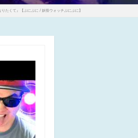
りたくて』【ぷにぷに / 妖怪ウォッチぷにぷに】