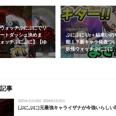
ウォッチぷにぷにでリ
2026年5月16日
ートダッシュ決めま
ぷにぷに Uz＋結束い
ォッチぷにぷに】【ゆ
能！？新キャラ発表つ
妖怪ウォッチぷにぷに
記事
2025年11月10日
2026年5月21日
[ぷにぷに]元最強キャライザナが今強いらしい⁉