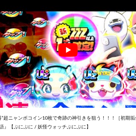
”超ニャンボコイン10枚で奇跡の神引きを狙う！！！［初期垢生活
語』【ぷにぷに / 妖怪ウォッチぷにぷに】