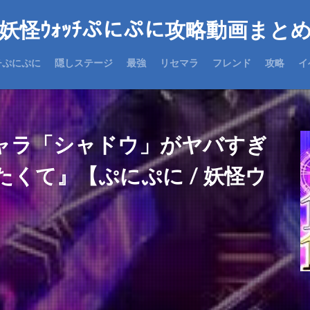
妖怪ｳｫｯﾁぷにぷに攻略動画まと
チぷにぷに
隠しステージ
最強
リセマラ
フレンド
攻略
イ
ャラ「シャドウ」がヤバすぎ
くて』【ぷにぷに / 妖怪ウ