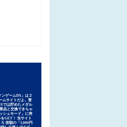
オンゲームDX」は２
ゲームサイトだよ。普
DXでは貯めたメダル
豪華景品と交換できちゃ
ッシュモード」に突
をGET！ 当サイト
ろ 倍額の「3,000円