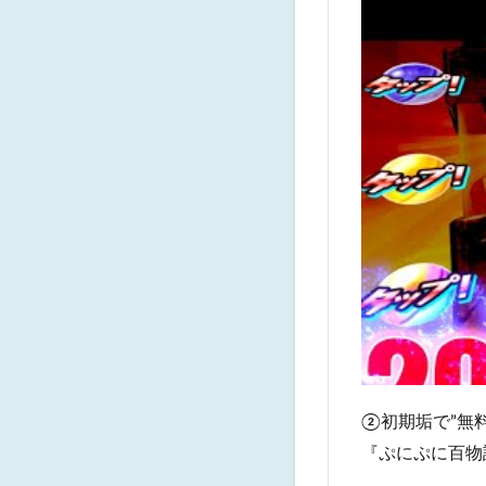
②初期垢で”無料
『ぷにぷに百物