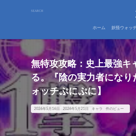
ホーム
妖怪ウォッ
無特攻攻略：史上最強キ
る。『陰の実力者になりた
ォッチぷにぷに】
2026年5月16日
2026年5月21日
キャラ
件のビュー