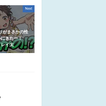
Next
のりがまさかの性
いにきたー！
 レイ太
️