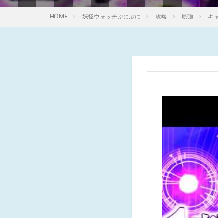
HOME
妖怪ウォッチぷにぷに
攻略
最強
キ