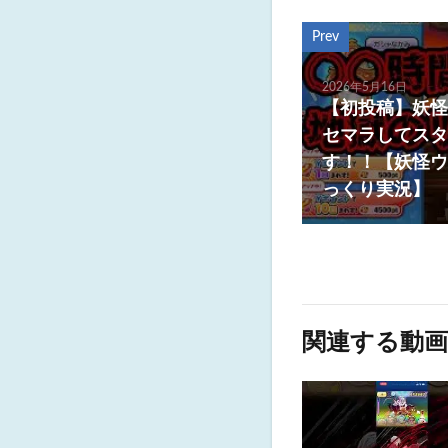
Prev
2026年5月16日
【初投稿】妖怪
セマラしてスタ
す！！【妖怪ウ
っくり実況】
関連する動画