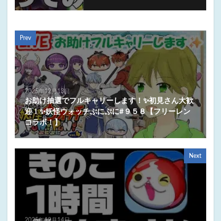
Prev
2025年12月13日
お助け抽選でフルキャリーします！✨初見さん大歓
迎！✨妖怪ウォッチぷにぷに#９５８【フリーレン
コラボ！】
Next
2025年12月14日