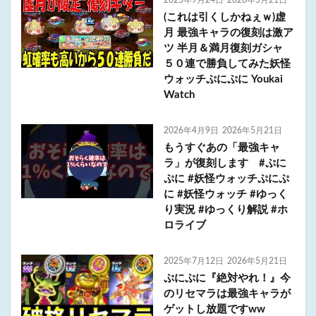
2025年9月24日
2026年5月21日
(これは引くしかねぇｗ)虚
月 最強キャラの復刻は激ア
ツ 半月＆満月復刻ガシャ
５０連で勝負してみた妖怪
ウォッチぷにぷに Youkai
Watch
2026年4月9日
2026年5月21日
もうすぐあの「最強キャ
ラ」が復刻します #ぷに
ぷに #妖怪ウォッチぷにぷ
に #妖怪ウォッチ #ゆっく
り実況 #ゆっくり解説 #ホ
ロライブ
2025年7月12日
2026年5月21日
ぷにぷに『絶対やれ！』今
のリセマラは最強キャラが
ゲットし放題ですww