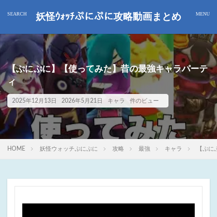
妖怪ｳｫｯﾁぷにぷに攻略動画まとめ
【ぷにぷに】【使ってみた】昔の最強キャラパーテ
ィ
2025年12月13日
2026年5月21日
キャラ
件のビュー
HOME
妖怪ウォッチぷにぷに
攻略
最強
キャラ
【ぷに