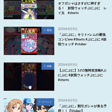
オフガシャはさすがに神すぎ
る！ 妖怪ウォッチぷにぷに レ
イ太 #shorts
2026年8月9日
最強
「ぷにぷに」キリト×レムの最強
コンビww #Shorts #ぷにぷに #妖
怪ウォッチ #vtuber
2026年8月9日
攻略
【ぷにぷに】1の3無特攻攻略#ぷ
にぷに #妖怪ウォッチぷにぷに
#shorts
2026年8月9日
イベント
「ぷにぷに」割引ガシャが来る予
想！！【Vtuber】