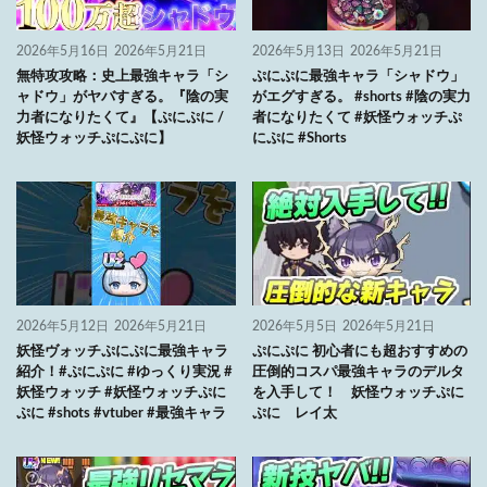
2026年5月16日
2026年5月21日
2026年5月13日
2026年5月21日
無特攻攻略：史上最強キャラ「シ
ぷにぷに最強キャラ「シャドウ」
ャドウ」がヤバすぎる。『陰の実
がエグすぎる。 #shorts #陰の実力
力者になりたくて』【ぷにぷに /
者になりたくて #妖怪ウォッチぷ
妖怪ウォッチぷにぷに】
にぷに #Shorts
2026年5月12日
2026年5月21日
2026年5月5日
2026年5月21日
妖怪ヴォッチぷにぷに最強キャラ
ぷにぷに 初心者にも超おすすめの
紹介！#ぷにぷに #ゆっくり実況 #
圧倒的コスパ最強キャラのデルタ
妖怪ウォッチ #妖怪ウォッチぷに
を入手して！ 妖怪ウォッチぷに
ぷに #shots #vtuber #最強キャラ
ぷに レイ太