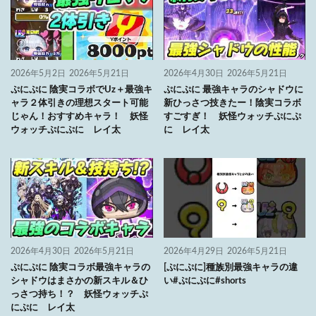
2026年5月2日
2026年5月21日
2026年4月30日
2026年5月21日
ぷにぷに 陰実コラボでUz＋最強キ
ぷにぷに 最強キャラのシャドウに
ャラ２体引きの理想スタート可能
新ひっさつ技きたー！陰実コラボ
じゃん！おすすめキャラ！ 妖怪
すごすぎ！ 妖怪ウォッチぷにぷ
ウォッチぷにぷに レイ太
に レイ太
2026年4月30日
2026年5月21日
2026年4月29日
2026年5月21日
ぷにぷに 陰実コラボ最強キャラの
[ぷにぷに]種族別最強キャラの違
シャドウはまさかの新スキル＆ひ
い#ぷにぷに#shorts
っさつ持ち！？ 妖怪ウォッチぷ
にぷに レイ太