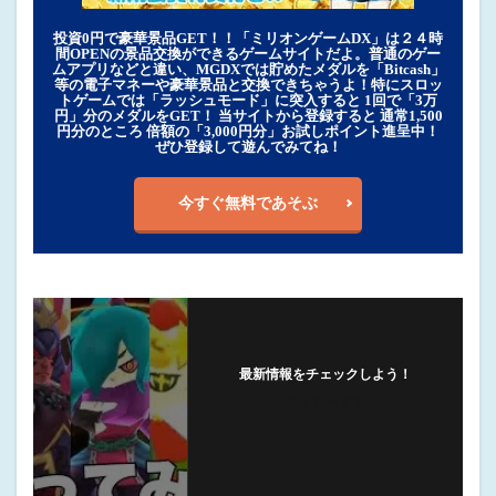
投資0円で豪華景品GET！！「ミリオンゲームDX」は２４時
間OPENの景品交換ができるゲームサイトだよ。普通のゲー
ムアプリなどと違い、MGDXでは貯めたメダルを「Bitcash」
等の電子マネーや豪華景品と交換できちゃうよ！特にスロッ
トゲームでは「ラッシュモード」に突入すると 1回で「3万
円」分のメダルをGET！ 当サイトから登録すると 通常1,500
円分のところ 倍額の「3,000円分」お試しポイント進呈中！
ぜひ登録して遊んでみてね！
今すぐ無料であそぶ
最新情報をチェックしよう！
フォローする