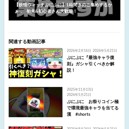
【妖怪ウォッチぷにぷに】1時間きのこ集めするか
ぁ… 初見&初心者さん大歓迎！
関連する動画記事
2026年2月16日
2026年5月21日
ぷにぷに『最強キャラ復
刻』ガシャ引くべきか解
説！
2025年11月13日
2026年5月21日
ぷにぷに お祭りコイン極
で環境最強キャラを当てる
漢 #shorts