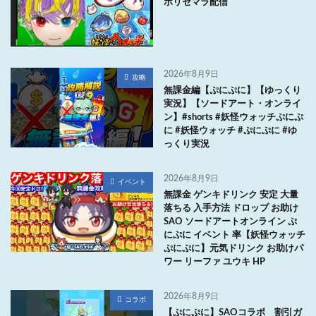
ボリセマラ配信
2026年8月9日
攻略
無課金編【ぷにぷに】【ゆっくり
実況】【ソードアート・オンライ
ン】#shorts #妖怪ウォッチぷにぷ
に #妖怪ウォッチ #ぷにぷに #ゆ
っくり実況
2026年8月9日
イベント
無課金 ゲンキドリンク 安定 大量
落ちる 入手方法 ドロップ お助け
SAO ソードアートオンライン ぷ
にぷに イベント 率【妖怪ウォッチ
ぷにぷに】元気ドリンク お助けパ
ワー リーファ ユウキ HP
2026年8月9日
コラボ
【ぷにぷに】SAOコラボ 割引ガ