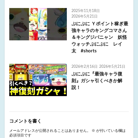
2025年11月18日
2026年5月21日
ぷにぷに Ｙポイント稼ぎ最
強キャラのキングコマさん
＆キングジバニャン 妖怪
ウォッチぷにぷに レイ
太 #shorts
2026年2月16日
2026年5月21日
ぷにぷに『最強キャラ復
刻』ガシャ引くべきか解
説！
コメントを書く
メールアドレスが公開されることはありません。
※
が付いている欄は
必須項目です