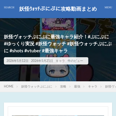
妖怪ｳｫｯﾁぷにぷに攻略動画まとめ
妖怪ヴォッチぷにぷに最強キャラ紹介！#ぷにぷに
#ゆっくり実況 #妖怪ウォッチ #妖怪ウォッチぷにぷ
に #shots #vtuber #最強キャラ
2026年5月12日
2026年5月21日
キャラ
件のビュー
HOME
妖怪ウォッチぷにぷに
攻略
最強
キャラ
妖怪ヴォ