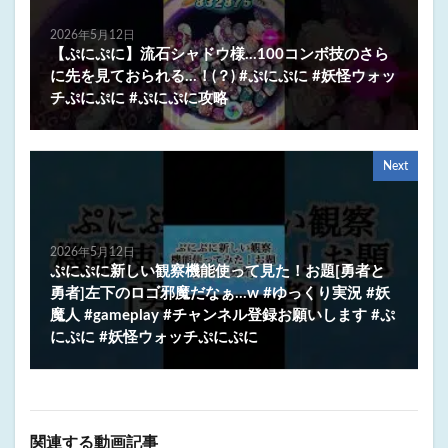
2026年5月12日
【ぷにぷに】流石シャドウ様…100コンボ技のさら
に先を見ておられる…！(？) #ぷにぷに #妖怪ウォッ
チぷにぷに #ぷにぷに攻略
Next
2026年5月12日
ぷにぷに新しい観察機能使って見た！お題[勇者と
勇者]左下のロゴ邪魔だなぁ…w #ゆっくり実況 #妖
魔人 #gameplay #チャンネル登録お願いします #ぷ
にぷに #妖怪ウォッチぷにぷに
関連する動画記事