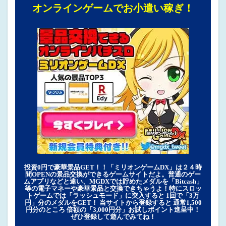
オンラインゲームでお小遣い稼ぎ！
投資0円で豪華景品GET！！「ミリオンゲームDX」は２４時
間OPENの景品交換ができるゲームサイトだよ。普通のゲー
ムアプリなどと違い、MGDXでは貯めたメダルを「Bitcash」
等の電子マネーや豪華景品と交換できちゃうよ！特にスロッ
トゲームでは「ラッシュモード」に突入すると 1回で「3万
円」分のメダルをGET！ 当サイトから登録すると 通常1,500
円分のところ 倍額の「3,000円分」お試しポイント進呈中！
ぜひ登録して遊んでみてね！