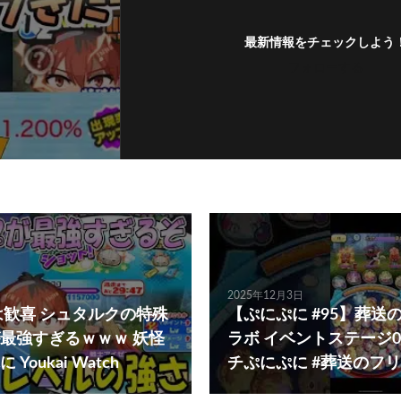
最新情報をチェックしよう
フォローする
2025年12月3日
は歓喜 シュタルクの特殊
【ぷにぷに #95】葬送
最強すぎるｗｗｗ 妖怪
ラボ イベントステージ0
oukai Watch
チぷにぷに #葬送のフ