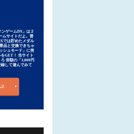
オンゲームDX」は２
ゲームサイトだよ。普
DXでは貯めたメダル
豪華景品と交換できちゃ
ッシュモード」に突
をGET！ 当サイト
ろ 倍額の「3,000円
登録して遊んでみて
ぶ