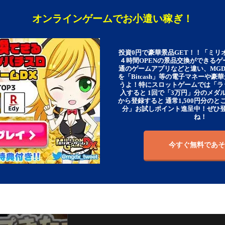
オンラインゲームでお小遣い稼ぎ！
投資0円で豪華景品GET！！「ミリ
４時間OPENの景品交換ができる
通のゲームアプリなどと違い、MG
を「Bitcash」等の電子マネーや
うよ！特にスロットゲームでは「ラ
入すると 1回で「3万円」分のメダル
から登録すると 通常1,500円分のとこ
分」お試しポイント進呈中！ぜひ
ね！
今すぐ無料であそ