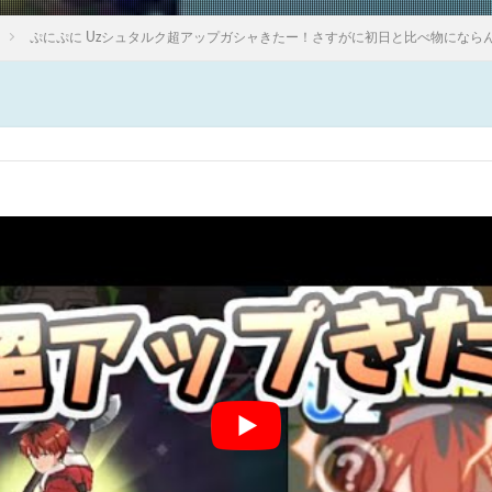
ぷにぷに Uzシュタルク超アップガシャきたー！さすがに初日と比べ物になら