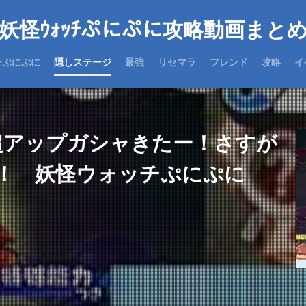
妖怪ｳｫｯﾁぷにぷに攻略動画まと
チぷにぷに
隠しステージ
最強
リセマラ
フレンド
攻略
イ
ク超アップガシャきたー！さすが
ん！ 妖怪ウォッチぷにぷに