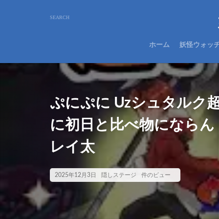
ホーム
妖怪ウォッ
ぷにぷに Uzシュタル
に初日と比べ物になら
レイ太
2025年12月3日
隠しステージ
件のビュー