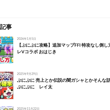
記事
2026年1月5日
【ぷにぷに攻略】追加マップFFI 特攻なし倒し
レVコラボ おはじき
2025年9月29日
ぷにぷに 売上とか伝説の闇ガシャとかそんな
ぷにぷに レイ太
2025年11月22日