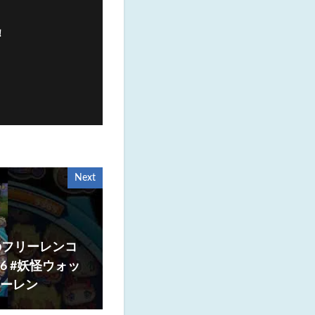
！
Next
のフリーレンコ
6 #妖怪ウォッ
リーレン