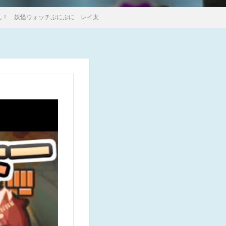
ん！ 妖怪ウォッチぷにぷに レイ太