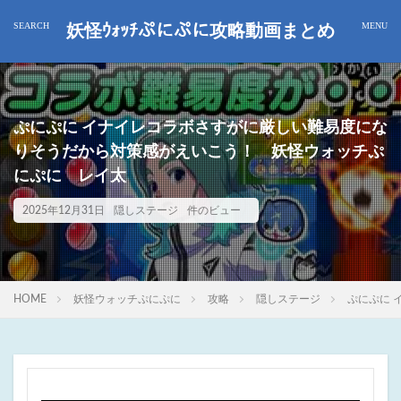
妖怪ｳｫｯﾁぷにぷに攻略動画まとめ
ぷにぷに イナイレコラボさすがに厳しい難易度にな
りそうだから対策感がえいこう！ 妖怪ウォッチぷ
にぷに レイ太
2025年12月31日
隠しステージ
件のビュー
HOME
妖怪ウォッチぷにぷに
攻略
隠しステージ
ぷにぷに 