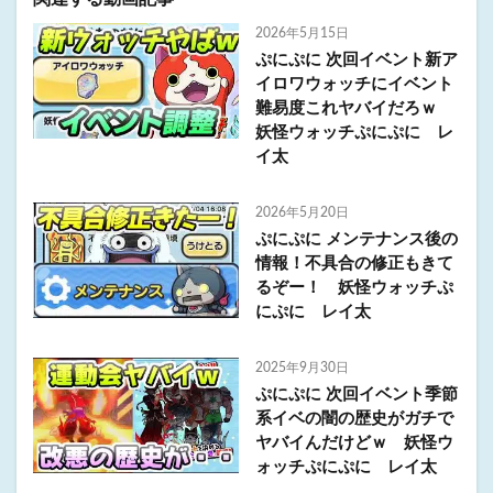
2026年5月15日
ぷにぷに 次回イベント新ア
イロワウォッチにイベント
難易度これヤバイだろｗ
妖怪ウォッチぷにぷに レ
イ太
2026年5月20日
ぷにぷに メンテナンス後の
情報！不具合の修正もきて
るぞー！ 妖怪ウォッチぷ
にぷに レイ太
2025年9月30日
ぷにぷに 次回イベント季節
系イベの闇の歴史がガチで
ヤバイんだけどｗ 妖怪ウ
ォッチぷにぷに レイ太