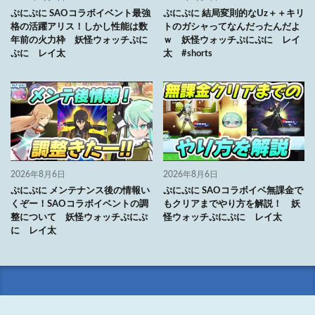
ぷにぷに SAOコラボイベント最強
ぷにぷに 結局変則的なUz＋＋キリ
格の活躍アリス！しかし性能は数
トのガシャってなんだったんだよ
年前の火力枠 妖怪ウォッチぷに
ｗ 妖怪ウォッチぷにぷに レイ
ぷに レイ太
太 #shorts
2026年8月6日
2026年8月6日
ぷにぷに メンテナンス後の情報い
ぷにぷに SAOコラボイベ無課金で
くぞー！SAOコラボイベントの調
もクリアまでやり方を解説！ 妖
整について 妖怪ウォッチぷにぷ
怪ウォッチぷにぷに レイ太
に レイ太