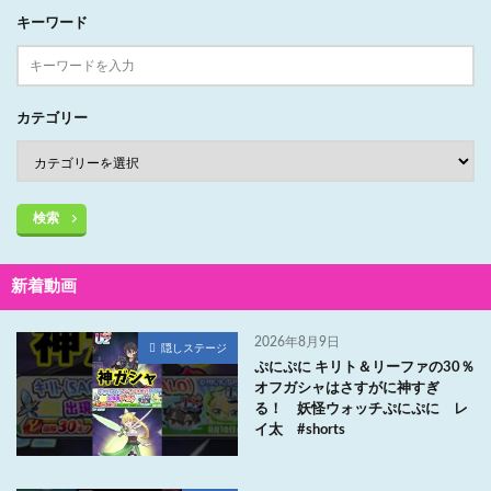
キーワード
カテゴリー
検索
新着動画
2026年8月9日
隠しステージ
ぷにぷに キリト＆リーファの30％
オフガシャはさすがに神すぎ
る！ 妖怪ウォッチぷにぷに レ
イ太 #shorts