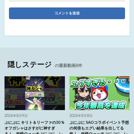
隠しステージ
の最新動画8件
2026年8月9日
2026年8月8日
ぷにぷに キリト＆リーファの30％
ぷにぷに SAOコラボイベント予想
オフガシャはさすがに神すぎ
の何倍もエグい結果を出してる