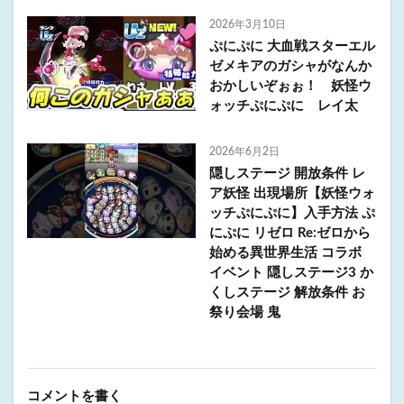
2026年3月10日
ぷにぷに 大血戦スターエル
ゼメキアのガシャがなんか
おかしいぞぉぉ！ 妖怪ウ
ォッチぷにぷに レイ太
2026年6月2日
隠しステージ 開放条件 レ
ア妖怪 出現場所【妖怪ウォ
ッチぷにぷに】入手方法 ぷ
にぷに リゼロ Re:ゼロから
始める異世界生活 コラボ
イベント 隠しステージ3 か
くしステージ 解放条件 お
祭り会場 鬼
コメントを書く