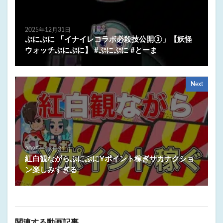
2025年12月31日
ぷにぷに 「イナイレコラボ必殺技公開③」【妖怪
ウォッチぷにぷに】 #ぷにぷに #とーま
Next
2025年12月31日
紅白観ながらぷにぷにYポイント稼ぎサカナクショ
ン楽しみすぎる
関連する動画記事