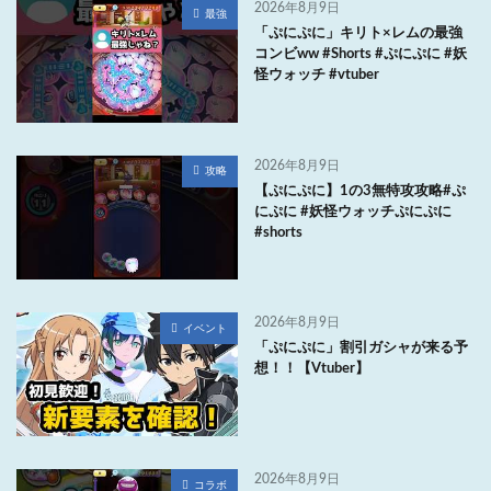
2026年8月9日
最強
「ぷにぷに」キリト×レムの最強
コンビww #Shorts #ぷにぷに #妖
怪ウォッチ #vtuber
2026年8月9日
攻略
【ぷにぷに】1の3無特攻攻略#ぷ
にぷに #妖怪ウォッチぷにぷに
#shorts
2026年8月9日
イベント
「ぷにぷに」割引ガシャが来る予
想！！【Vtuber】
2026年8月9日
コラボ