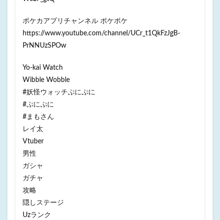
ポケカアプリチャンネル ポケポケ
https://www.youtube.com/channel/UCr_t1QkFzJgB-
PrNNUzSPOw
Yo-kai Watch
Wibble Wobble
#妖怪ウォッチぷにぷに
#ぷにぷに
#まもさん
レイ太
Vtuber
男性
ガシャ
ガチャ
攻略
隠しステージ
Uzランク