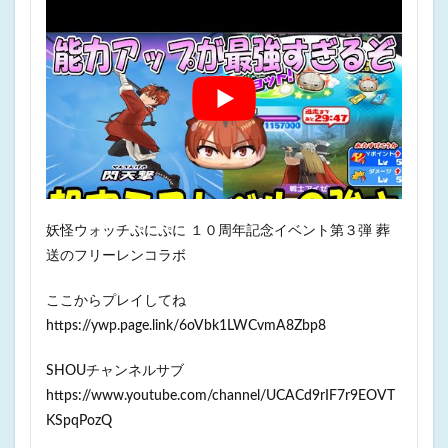
妖怪ウォッチぷにぷに １０周年記念イベント第３弾 葬
送のフリーレンコラボ
ここからプレイしてね
https://ywp.page.link/6oVbk1LWCvmA8Zbp8
SHOUチャンネルサブ
https://www.youtube.com/channel/UCACd9rIF7r9EOVT
KSpqPozQ