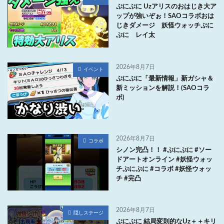
ぷにぷに Uzアリスのおはじき大ア
ップが強いぞぉ！SAOコラボおは
じきダメージ 妖怪ウォッチぷに
ぷに レイ太
2026年8月7日
イベント
ぷにぷに「最新情報」新ガシャ＆
新ミッションを解説！(SAOコラ
ボ)
2026年8月7日
コラボ
シノン完凸！！ #ぷにぷに #ソー
ドアートオンライン #妖怪ウォッ
チぷにぷに #コラボ #妖怪ウォッ
チ #完凸
2026年8月7日
隠しステージ
ぷにぷに 結局変則的なUz＋＋キリ