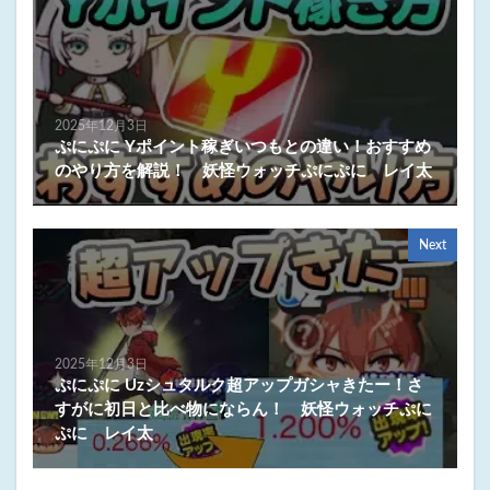
2025年12月3日
ぷにぷに Yポイント稼ぎいつもとの違い！おすすめ
のやり方を解説！ 妖怪ウォッチぷにぷに レイ太
Next
2025年12月3日
ぷにぷに Uzシュタルク超アップガシャきたー！さ
すがに初日と比べ物にならん！ 妖怪ウォッチぷに
ぷに レイ太