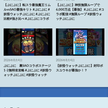
【ぷにぷに】転スラ最強魔王リム
【ぷにぷに】神技無限ループで
ルvsSAO最強キリト #ぷにぷに #
6,000万点【最強】 #ぷにぷに #コ
妖怪ウォッチぷにぷに #ぷにぷに
ラボ配信 #無限ループ #妖怪ウォ
比較#強さ比べ #ぷにぷにコラボ
ッチぷにぷに
2026年8月4日
2026年8月4日
ぷにぷに 裏SAOコラボステージ
【妖怪ウォッチぷにぷに】封印ボ
1-2無特攻攻略 #ぷにぷに #妖怪ウ
スユウキが最強か！？
ォッチぷにぷに #妖怪ウォッチ