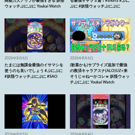
殊能力大アップが最強すぎる 妖怪
る最強キャラ３選！#shorts #ぷに
ウォッチぷにぷに Youkai Watch
ぷに #妖怪ウォッチぷにぷに
2026年8月6日
2026年8月6日
たまには無課金最強のイサマシを
(歓喜かも)サプライズ追加で最強
使うのも良いでしょう #ぷにぷに
の救済キャラアスナ(ALO)UZ+来
#妖怪ウォッチぷにぷに #SAO
そうじゃねーかコレｗ 妖怪ウォッ
チぷにぷに Youkai Watch
2026年8月5日
2026年8月4日