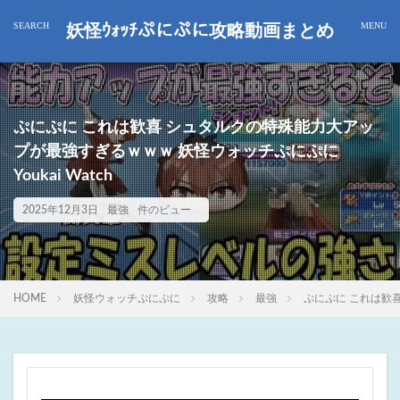
妖怪ｳｫｯﾁぷにぷに攻略動画まとめ
ぷにぷに これは歓喜 シュタルクの特殊能力大アッ
プが最強すぎるｗｗｗ 妖怪ウォッチぷにぷに
Youkai Watch
2025年12月3日
最強
件のビュー
HOME
妖怪ウォッチぷにぷに
攻略
最強
ぷにぷに これは歓喜