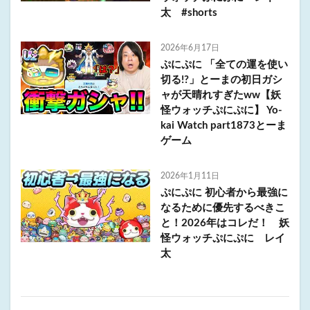
太 #shorts
2026年6月17日
ぷにぷに 「全ての運を使い
切る!?」とーまの初日ガシ
ャが天晴れすぎたww【妖
怪ウォッチぷにぷに】 Yo-
kai Watch part1873とーま
ゲーム
2026年1月11日
ぷにぷに 初心者から最強に
なるために優先するべきこ
と！2026年はコレだ！ 妖
怪ウォッチぷにぷに レイ
太