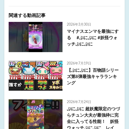
関連する動画記事
2026年3月30日
マイナスエンマを最強にす
る #ぷにぷに #妖怪ウォ
ッチぷにぷに
2026年7月19日
【ぷにぷに】百物語シリー
ズ第8弾最強キャラランキ
ング
2026年7月24日
ぷにぷに 超妖魔限定のつづ
らチュン大夫が最強枠に完
全に入ってる性能！ 妖怪
ウォッチぷにぷに レイ