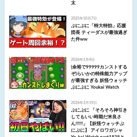
太
2025年10月7日
ぷにぷに「特大特効」応援
団長 ティーダスが最強過ぎ
た件ww
2026年1月4日
(余裕で99999カンストする
ぞ)らいかの特殊能力アップ
が最強すぎる 妖怪ウォッチ
ぷにぷに Youkai Watch
2026年3月19日
ぷにぷに 「そろそろ神引き
してもいい時期だ米良さ
ん!!!!!!」【妖怪ウォッチぷ
にぷに】 アイロワガシャ