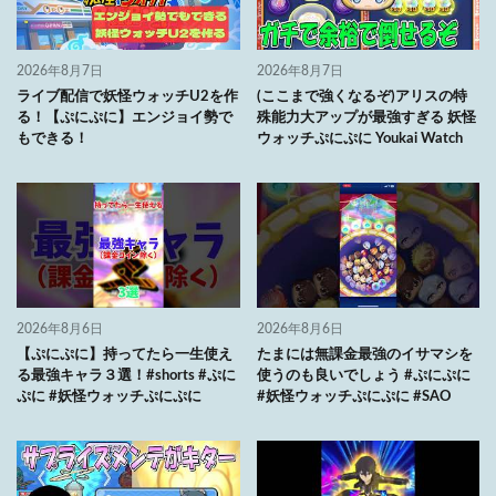
2026年8月7日
2026年8月7日
ライブ配信で妖怪ウォッチU2を作
(ここまで強くなるぞ)アリスの特
る！【ぷにぷに】エンジョイ勢で
殊能力大アップが最強すぎる 妖怪
もできる！
ウォッチぷにぷに Youkai Watch
2026年8月6日
2026年8月6日
【ぷにぷに】持ってたら一生使え
たまには無課金最強のイサマシを
る最強キャラ３選！#shorts #ぷに
使うのも良いでしょう #ぷにぷに
ぷに #妖怪ウォッチぷにぷに
#妖怪ウォッチぷにぷに #SAO