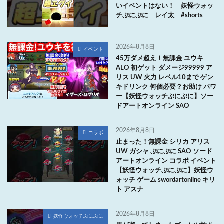
いイベントはない！ 妖怪ウォッ
チぷにぷに レイ太 #shorts
2026年8月8日
イベント
45万ダメ超え！無課金 ユウキ
ALO 初ゲット ダメージ99999 ア
リス UW 火力 レベル10まで ゲン
キドリンク 何個必要？お助け パワ
ー【妖怪ウォッチぷにぷに】ソー
ドアートオンライン SAO
2026年8月8日
コラボ
止まった！無課金 シリカ アリス
UW ガシャ ぷにぷに SAO ソード
アートオンライン コラボ イベント
【妖怪ウォッチぷにぷに】妖怪ウ
ォッチ ゲーム swordartonline キリ
ト アスナ
2026年8月8日
妖怪ウォッチぷにぷに