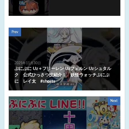
Prev
2025年11月30日
ぷにぷに Uz＋フリーレン Uzフェルン Uzシュタル
ク 公式ひっさつ技紹介！ 妖怪ウォッチぷにぷ
に レイ太 #shorts
Next