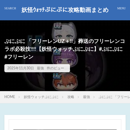
妖怪ｳｫｯﾁぷにぷに攻略動画まとめ
ぷにぷに 「フリーレンUZ＋!!」葬送のフリーレンコ
ラボ必殺技!!!!【妖怪ウォッチぷにぷに】#ぷにぷに
#フリーレン
2025年11月30日
最強
件のビュー
HOME
妖怪ウォッチぷにぷに
攻略
最強
ぷにぷに 「フリーレ