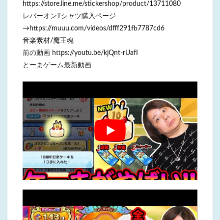
https://store.line.me/stickershop/product/13711080
レバーオンTシャツ購入ページ
→https://muuu.com/videos/dfff291fb7787cd6
音楽素材/魔王魂
前の動画 https://youtu.be/kjQnt-rUafI
とーまゲーム最新動画