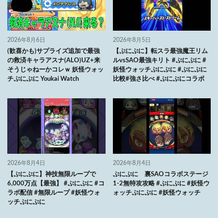
2026年8月6日
2026年8月5日
(歓喜かも)サプライズ追加で最強
【ぷにぷに】転スラ最強魔王リム
の救済キャラアスナ(ALO)UZ+来
ルvsSAO最強キリト #ぷにぷに #
そうじゃねーかコレｗ 妖怪ウォッ
妖怪ウォッチぷにぷに #ぷにぷに
チぷにぷに Youkai Watch
比較#強さ比べ #ぷにぷにコラボ
2026年8月4日
2026年8月4日
【ぷにぷに】神技無限ループで
ぷにぷに 裏SAOコラボステージ
6,000万点【最強】 #ぷにぷに #コ
1-2無特攻攻略 #ぷにぷに #妖怪ウ
ラボ配信 #無限ループ #妖怪ウォ
ォッチぷにぷに #妖怪ウォッチ
ッチぷにぷに