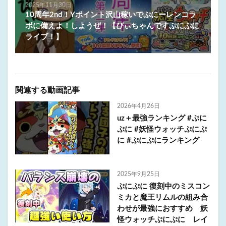
2025年11月30日
10周年2nd！Yポイント沢山稼いでぷにーレンコラ
ボに備えよ！しようぜ！【ぴぃちゃんですぷにぷに
ライブ！】
関連する動画記事
2026年4月26日
uz＋最強ランキング #ぷに
ぷに #妖怪ウォッチぷにぷ
に #ぷにぷにランキング
2025年9月25日
ぷにぷに 復刻中のミスコン
ミカと魔王リムルの組み合
わせが最強におすすめ 妖
怪ウォッチぷにぷに レイ