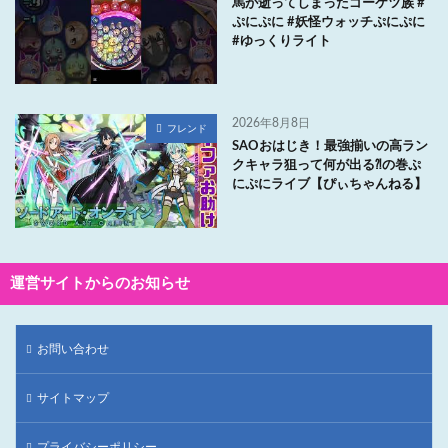
馬が逝ってしまったゴーケツ族 #
ぷにぷに #妖怪ウォッチぷにぷに
#ゆっくりライト
2026年8月8日
フレンド
SAOおはじき！最強揃いの高ラン
クキャラ狙って何が出る⁈の巻ぷ
にぷにライブ【ぴぃちゃんねる】
運営サイトからのお知らせ
お問い合わせ
サイトマップ
プライバシーポリシー