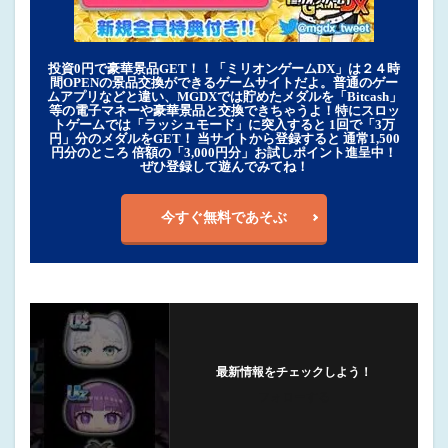
投資0円で豪華景品GET！！「ミリオンゲームDX」は２４時
間OPENの景品交換ができるゲームサイトだよ。普通のゲー
ムアプリなどと違い、MGDXでは貯めたメダルを「Bitcash」
等の電子マネーや豪華景品と交換できちゃうよ！特にスロッ
トゲームでは「ラッシュモード」に突入すると 1回で「3万
円」分のメダルをGET！ 当サイトから登録すると 通常1,500
円分のところ 倍額の「3,000円分」お試しポイント進呈中！
ぜひ登録して遊んでみてね！
今すぐ無料であそぶ
最新情報をチェックしよう！
フォローする