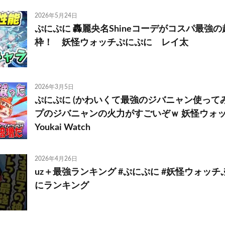
2026年5月24日
ぷにぷに 轟麗央名Shineコーデがコスパ最強
枠！ 妖怪ウォッチぷにぷに レイ太
2026年3月5日
ぷにぷに (かわいくて最強のジバニャン使って
プのジバニャンの火力がすごいぞｗ 妖怪ウォ
Youkai Watch
2026年4月26日
uz＋最強ランキング #ぷにぷに #妖怪ウォッチ
にランキング