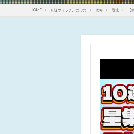
HOME
妖怪ウォッチぷにぷに
攻略
最強
【