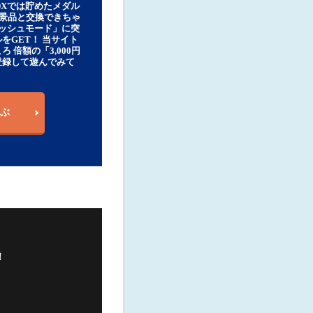
DXでは貯めたメダル
豪華景品と交換できちゃ
ッシュモード」に突
をGET！ 当サイト
ろ 倍額の「3,000円
登録して遊んでみて
ぶ
！