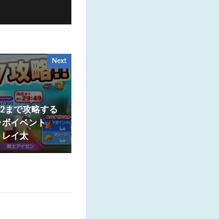
Next
12まで攻略する
ラボイベント
 レイ太