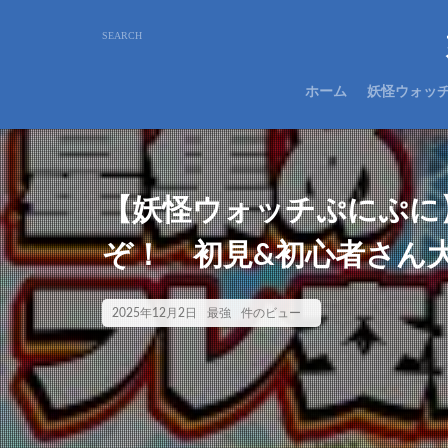
ホーム
妖怪ウォッ
【妖怪ウォッチぷにぷに
ぞ！ 初見&初心者さん
2025年12月2日
最強
件のビュー