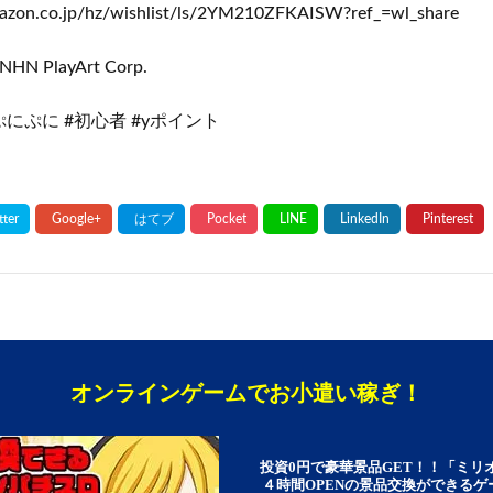
azon.co.jp/hz/wishlist/ls/2YM210ZFKAISW?ref_=wl_share
NHN PlayArt Corp.
にぷに #初心者 #yポイント
オンラインゲームでお小遣い稼ぎ！
投資0円で豪華景品GET！！「ミリ
４時間OPENの景品交換ができる