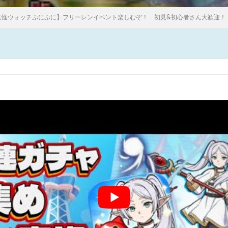
妖怪ウォッチぷにぷに】フリーレンイベント楽しむぞ！ 初見&初心者さん大歓迎！