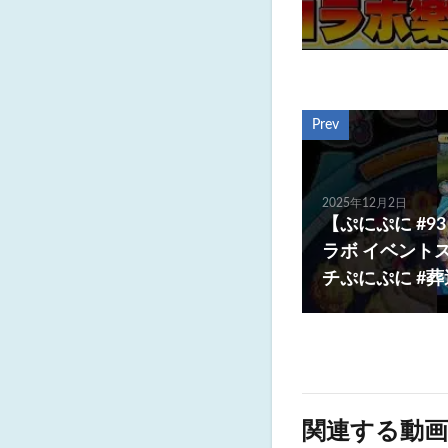
Prev
2025年12月2日
【ぷにぷに #
ラボ イベントス
チぷにぷに #
関連する動画