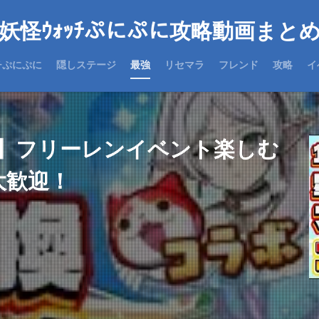
妖怪ｳｫｯﾁぷにぷに攻略動画まと
チぷにぷに
隠しステージ
最強
リセマラ
フレンド
攻略
イ
】フリーレンイベント楽しむ
大歓迎！