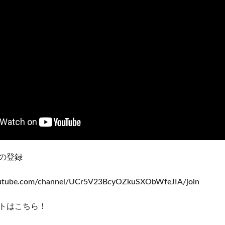
の登録
outube.com/channel/UCr5V23BcyOZkuSXObWfeJIA/join
トはこちら！