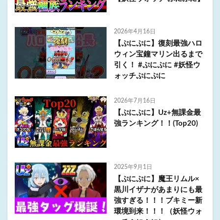
2026年4月16日
【ぷにぷに】復刻最強ハロ
ウィン宝鐘マリン出るまで
引く！ #ぷにぷに #妖怪ウ
ォッチぷにぷに
2026年7月16日
【ぷにぷに】Uz+無課金最
強ランキング！！(Top20)
2025年9月1日
【ぷにぷに】魔王リムル×
黒川イザナがあまりにも最
強すぎる！！！ブキミー新
環境到来！！！（妖怪ウォ