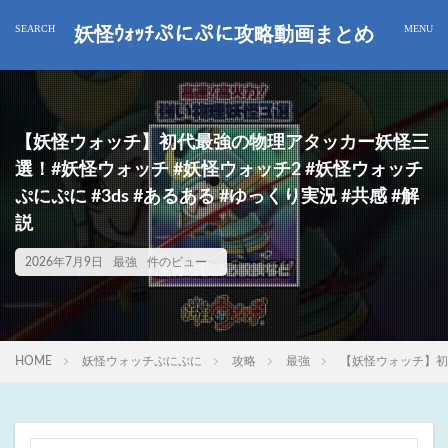
妖怪ｳｫｯﾁぷにぷに攻略動画まとめ
【妖怪ウォッチ】初代最強の物理アタッカー妖怪三
選！#妖怪ウォッチ #妖怪ウォッチ2 #妖怪ウォッチ
ぷにぷに #3ds #あるある #ゆっくり実況 #共感 #解
説
2026年7月9日
最強
件のビュー
HOME
妖怪ウォッチぷにぷに
攻略
最強
【妖怪ウォッチ】初代