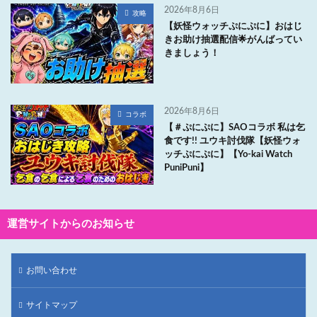
2026年8月6日
攻略
【妖怪ウォッチぷにぷに】おはじ
きお助け抽選配信🌟がんばってい
きましょう！
2026年8月6日
コラボ
【＃ぷにぷに】SAOコラボ 私は乞
食です!! ユウキ討伐隊【妖怪ウォ
ッチぷにぷに】【Yo-kai Watch
PuniPuni】
運営サイトからのお知らせ
お問い合わせ
サイトマップ