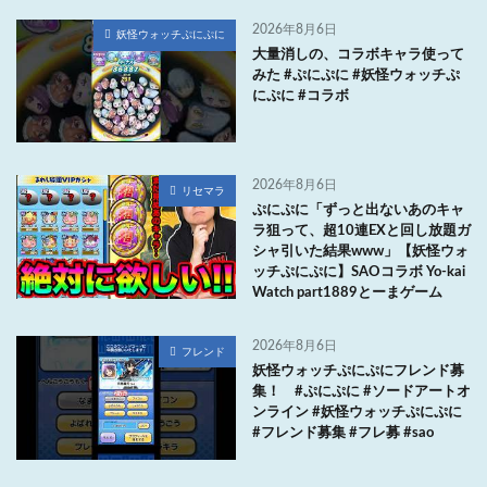
2026年8月6日
妖怪ウォッチぷにぷに
大量消しの、コラボキャラ使って
みた #ぷにぷに #妖怪ウォッチぷ
にぷに #コラボ
2026年8月6日
リセマラ
ぷにぷに「ずっと出ないあのキャ
ラ狙って、超10連EXと回し放題ガ
シャ引いた結果www」【妖怪ウォ
ッチぷにぷに】SAOコラボ Yo-kai
Watch part1889とーまゲーム
2026年8月6日
フレンド
妖怪ウォッチぷにぷにフレンド募
集！ #ぷにぷに #ソードアートオ
ンライン #妖怪ウォッチぷにぷに
#フレンド募集 #フレ募 #sao