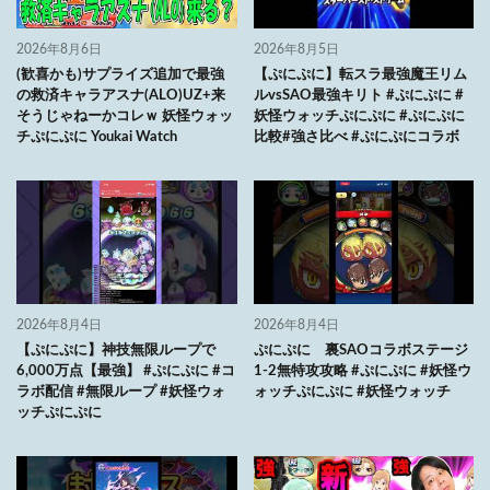
2026年8月6日
2026年8月5日
(歓喜かも)サプライズ追加で最強
【ぷにぷに】転スラ最強魔王リム
の救済キャラアスナ(ALO)UZ+来
ルvsSAO最強キリト #ぷにぷに #
そうじゃねーかコレｗ 妖怪ウォッ
妖怪ウォッチぷにぷに #ぷにぷに
チぷにぷに Youkai Watch
比較#強さ比べ #ぷにぷにコラボ
2026年8月4日
2026年8月4日
【ぷにぷに】神技無限ループで
ぷにぷに 裏SAOコラボステージ
6,000万点【最強】 #ぷにぷに #コ
1-2無特攻攻略 #ぷにぷに #妖怪ウ
ラボ配信 #無限ループ #妖怪ウォ
ォッチぷにぷに #妖怪ウォッチ
ッチぷにぷに