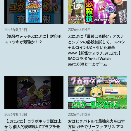
2026年8月4日
2026年8月4日
【妖怪ウォッチぷにぷに】封印ボ
ぷにぷに「最後は奇跡!?」アスナ
スユウキが最強か！？
とシノンの必殺技試して、スぺシ
ャルコインUZ＋引いた結果
www【妖怪ウォッチぷにぷに】
SAOコラボ Yo-kai Watch
part1888とーまゲーム
2026年8月3日
2026年8月3日
【ぷにぷに】コラボキャラ版は上
おはじきバトルで最強火力を出す
から 個人的現環境UZプラプラ最
方法 ガチでリーファ アリス アス