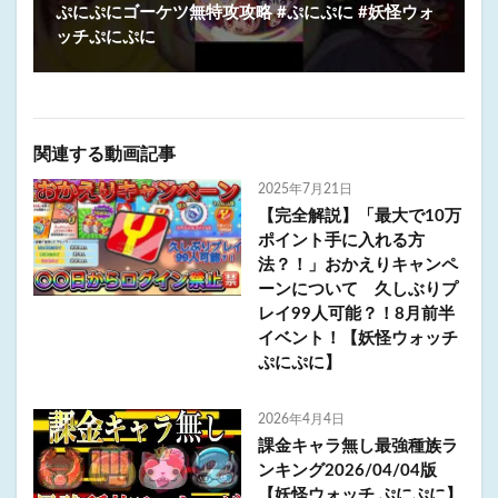
ぷにぷにゴーケツ無特攻攻略 #ぷにぷに #妖怪ウォ
ッチぷにぷに
関連する動画記事
2025年7月21日
【完全解説】「最大で10万
ポイント手に入れる方
法？！」おかえりキャンペ
ーンについて 久しぶりプ
レイ99人可能？！8月前半
イベント！【妖怪ウォッチ
ぷにぷに】
2026年4月4日
課金キャラ無し最強種族ラ
ンキング2026/04/04版
【妖怪ウォッチ ぷにぷに】