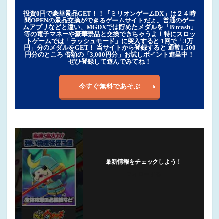
投資0円で豪華景品GET！！「ミリオンゲームDX」は２４時
間OPENの景品交換ができるゲームサイトだよ。普通のゲー
ムアプリなどと違い、MGDXでは貯めたメダルを「Bitcash」
等の電子マネーや豪華景品と交換できちゃうよ！特にスロッ
トゲームでは「ラッシュモード」に突入すると 1回で「3万
円」分のメダルをGET！ 当サイトから登録すると 通常1,500
円分のところ 倍額の「3,000円分」お試しポイント進呈中！
ぜひ登録して遊んでみてね！
今すぐ無料であそぶ
最新情報をチェックしよう！
フォローする