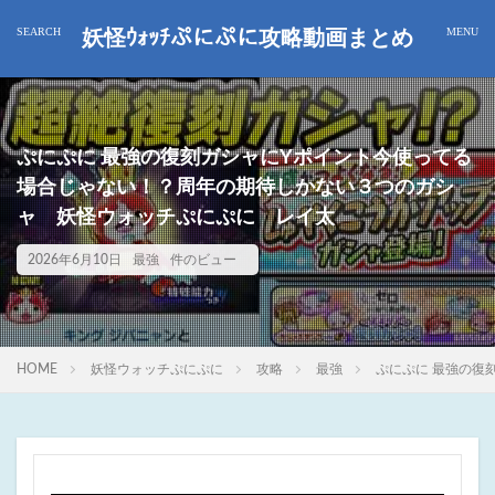
妖怪ｳｫｯﾁぷにぷに攻略動画まとめ
ぷにぷに 最強の復刻ガシャにYポイント今使ってる
場合じゃない！？周年の期待しかない３つのガシ
ャ 妖怪ウォッチぷにぷに レイ太
2026年6月10日
最強
件のビュー
HOME
妖怪ウォッチぷにぷに
攻略
最強
ぷにぷに 最強の復