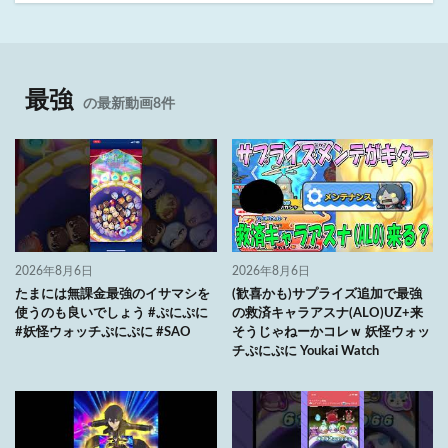
最強
の最新動画8件
2026年8月6日
2026年8月6日
たまには無課金最強のイサマシを
(歓喜かも)サプライズ追加で最強
使うのも良いでしょう #ぷにぷに
の救済キャラアスナ(ALO)UZ+来
#妖怪ウォッチぷにぷに #SAO
そうじゃねーかコレｗ 妖怪ウォッ
チぷにぷに Youkai Watch