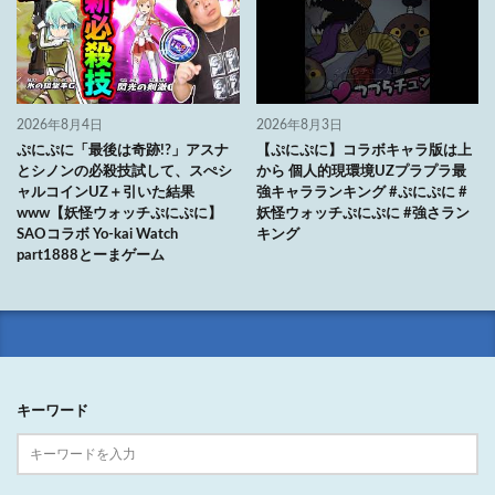
2026年8月4日
2026年8月3日
ぷにぷに「最後は奇跡!?」アスナ
【ぷにぷに】コラボキャラ版は上
とシノンの必殺技試して、スぺシ
から 個人的現環境UZプラプラ最
ャルコインUZ＋引いた結果
強キャラランキング #ぷにぷに #
www【妖怪ウォッチぷにぷに】
妖怪ウォッチぷにぷに #強さラン
SAOコラボ Yo-kai Watch
キング
part1888とーまゲーム
キーワード