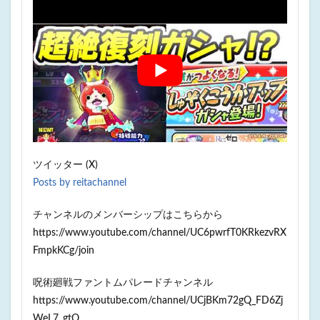
ツイッター (X)
Posts by reitachannel
チャンネルのメンバーシップはこちらから
https://www.youtube.com/channel/UC6pwrfT0KRkezvRX
FmpkKCg/join
呪術廻戦ファントムパレードチャンネル
https://www.youtube.com/channel/UCjBKm72gQ_FD6Zj
WeL7_gtQ