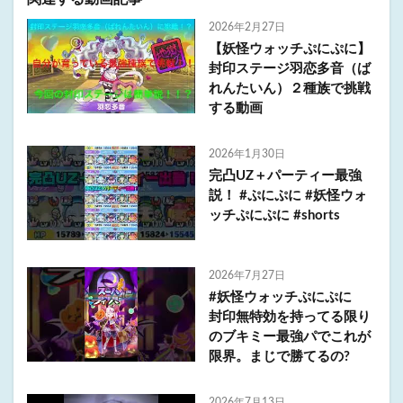
2026年2月27日
【妖怪ウォッチぷにぷに】
封印ステージ羽恋多音（ば
れんたいん）２種族で挑戦
する動画
2026年1月30日
完凸UZ＋パーティー最強
説！ #ぷにぷに #妖怪ウォ
ッチぷにぷに #shorts
2026年7月27日
#妖怪ウォッチぷにぷに
封印無特効を持ってる限り
のブキミー最強パでこれが
限界。まじで勝てるの?
2026年7月13日