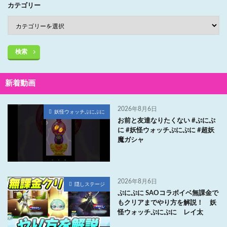
カテゴリー
検索
新着動画
2026年8月6日
妖怪ウォッチぷにぷに
お前と友達なりたくない #ぷにぷ
に #妖怪ウォッチぷにぷに #超妖
魔ガシャ
2026年8月6日
隠しステージ
ぷにぷに SAOコラボイベ無課金で
もクリアまでやり方を解説！ 妖
怪ウォッチぷにぷに レイ太