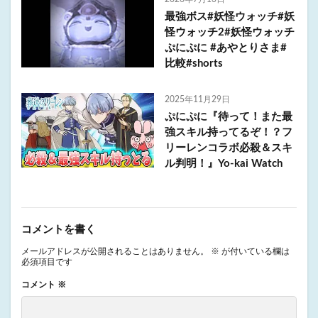
最強ボス#妖怪ウォッチ#妖
怪ウォッチ2#妖怪ウォッチ
ぷにぷに #あやとりさま#
比較#shorts
2025年11月29日
ぷにぷに『待って！また最
強スキル持ってるぞ！？フ
リーレンコラボ必殺＆スキ
ル判明！』Yo-kai Watch
コメントを書く
メールアドレスが公開されることはありません。
※
が付いている欄は
必須項目です
コメント
※