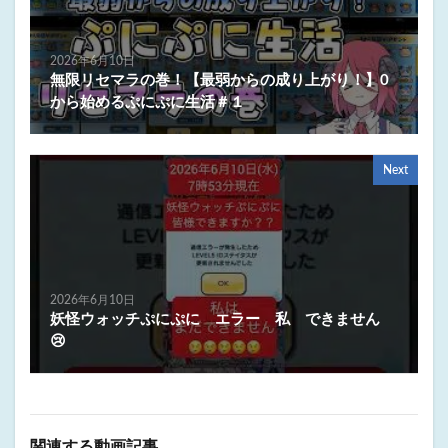
2026年6月10日
無限リセマラの巻！【最弱からの成り上がり！】0
から始めるぷにぷに生活＃１
Next
2026年6月10日
妖怪ウォッチぷにぷに エラー 私 できません
😢
関連する動画記事