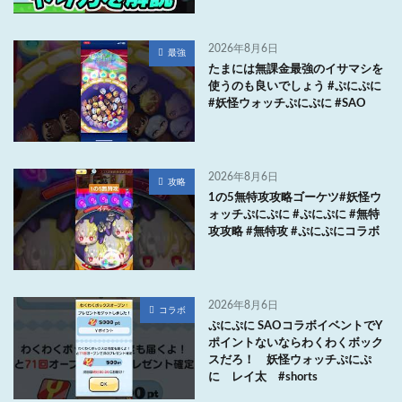
2026年8月6日
最強
たまには無課金最強のイサマシを
使うのも良いでしょう #ぷにぷに
#妖怪ウォッチぷにぷに #SAO
2026年8月6日
攻略
1の5無特攻攻略ゴーケツ#妖怪ウ
ォッチぷにぷに #ぷにぷに #無特
攻攻略 #無特攻 #ぷにぷにコラボ
2026年8月6日
コラボ
ぷにぷに SAOコラボイベントでY
ポイントないならわくわくボック
スだろ！ 妖怪ウォッチぷにぷ
に レイ太 #shorts