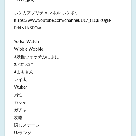
ポケカアプリチャンネル ポケポケ
https://www.youtube.com/channel/UCr_t1QkFzJgB-
PrNNUzSPOw
Yo-kai Watch
Wibble Wobble
#妖怪ウォッチぷにぷに
#ぷにぷに
#まもさん
レイ太
Vtuber
男性
ガシャ
ガチャ
攻略
隠しステージ
Uzランク