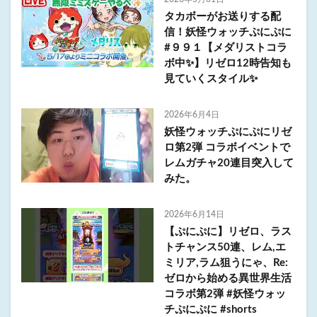
タカボーがお送りする配
信！妖怪ウォッチぷにぷに
#９９１【メダリストコラ
ボ中✨】リゼロ12時告知も
見ていくスタイル✨
2026年6月4日
妖怪ウォッチぷにぷにリゼ
ロ第2弾 コラボイベントで
レムガチャ20連目突入して
みた。
2026年6月14日
【ぷにぷに】リゼロ、ラス
トチャンス50連、レム,エ
ミリア,ラム狙うにゃ、Re:
ゼロから始める異世界生活
コラボ第2弾 #妖怪ウォッ
チぷにぷに #shorts