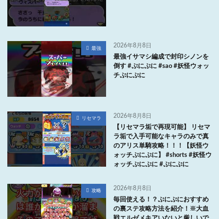
2026年8月8日
最強
最強イサマシ編成で封印シノンを
倒す #ぷにぷに #sao #妖怪ウォッ
チぷにぷに
2026年8月8日
リセマラ
【リセマラ垢で再現可能】 リセマ
ラ垢で入手可能なキャラのみで真
のアリス単騎攻略！！！【妖怪ウ
ォッチぷにぷに】 #shorts #妖怪ウ
ォッチぷにぷに #ぷにぷに
2026年8月8日
攻略
毎回使える！？ぷにぷにおすすめ
の裏ステ攻略方法を紹介！※大血
戦エルゼメキアいないと厳しいで