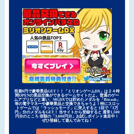
投資0円で豪華景品GET！！「ミリオンゲームDX」は２４時
間OPENの景品交換ができるゲームサイトだよ。普通のゲー
ムアプリなどと違い、MGDXでは貯めたメダルを「Bitcash」
等の電子マネーや豪華景品と交換できちゃうよ！特にスロッ
トゲームでは「ラッシュモード」に突入すると 1回で「3万
円」分のメダルをGET！ 当サイトから登録すると 通常1,500
円分のところ 倍額の「3,000円分」お試しポイント進呈中！
ぜひ登録して遊んでみてね！