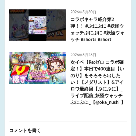
2026年5月30日
コラボキャラ紹介第2
弾！！ #ぷにぷに #妖怪ウ
ォッチぷにぷに #妖怪ウォ
ッチ #shorts #short
2026年5月28日
次イベ【Re:ゼロ コラボ確
定！】本日で400連目【い
のり】をそろそろ出した
い！【メダリスト】&アイ
ロワ最終回【ぷにぷに】_
ライブ配信_妖怪ウォッチ
ぷにぷに_【@oka_nushi 】
コメントを書く