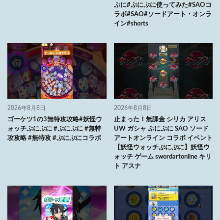
ぷに#ぷにぷに使ってみた#SAOコ
ラボ#SAO#ソードアート・オンラ
イン#shorts
2026年8月8日
2026年8月8日
ゴーケツ1の3無特攻攻略#妖怪ウ
止まった！無課金 シリカ アリス
ォッチぷにぷに #ぷにぷに #無特
UW ガシャ ぷにぷに SAO ソード
攻攻略 #無特攻 #ぷにぷにコラボ
アートオンライン コラボ イベント
【妖怪ウォッチぷにぷに】妖怪ウ
ォッチ ゲーム swordartonline キリ
ト アスナ