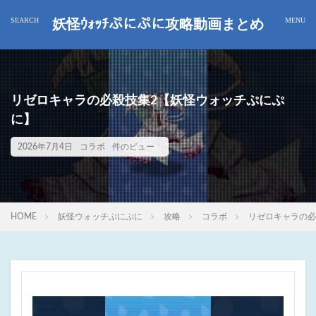
妖怪ｳｫｯﾁぷにぷに攻略動画まとめ
リゼロキャラの必殺技集2【妖怪ウォッチぷにぷ
に】
2026年7月4日
コラボ
件のビュー
HOME
妖怪ウォッチぷにぷに
攻略
コラボ
リゼロキャラの必