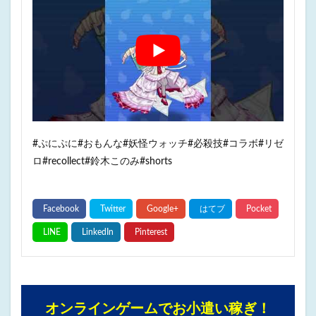
#ぷにぷに#おもんな#妖怪ウォッチ#必殺技#コラボ#リゼ
ロ#recollect#鈴木このみ#shorts
オンラインゲームでお小遣い稼ぎ！