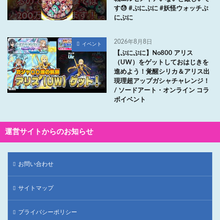
す😓 #ぷにぷに #妖怪ウォッチぷ
にぷに
2026年8月8日
イベント
【ぷにぷに】No800 アリス
（UW）をゲットしておはじきを
進めよう！覚醒シリカ＆アリス出
現理超アップガシャチャレンジ！
/ ソードアート・オンライン コラ
ボイベント
運営サイトからのお知らせ
お問い合わせ
サイトマップ
プライバシーポリシー