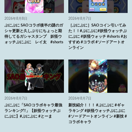
2026年8月8日
2026年8月7日
ぷにぷに SAOコラボ後半の謎のガ
［ぷにぷに］SAOコイン引いてみ
シャ更新と久しぶりにちょっと期
た！！#ぷにぷに#妖怪ウォッチぷ
待してるガシャスタンプ 妖怪ウ
にぷに #妖怪ウォッチ #shorts #お
ォッチぷにぷに レイ太 #shorts
すすめ #コラボ #ソードアートオ
ンライン
2026年8月7日
2026年8月7日
ぷにぷに「SAOコラボキャラ最強
新技紹介！！！ #ぷにぷに #ギャ
ランキング!!」【妖怪ウォッチぷ
ラキング #妖怪ウォッチぷにぷに
にぷに】#ぷにぷに #とーま
#ソードアートオンライン #新技 #
コラボキャラ