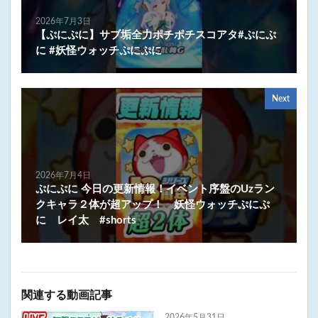
2026年7月3日
【ぷにぷに】サブ垢全力ポチポチスコアタ#ぷにぷ
に #妖怪ウォッチぷにぷに
Next
2026年7月4日
ぷにぷに 今日の更新情報！イベント序盤のUzラン
クキャラ２体が超アップ！ 妖怪ウォッチぷにぷ
に レイ太 #shorts
関連する動画記事
2026年5月31日