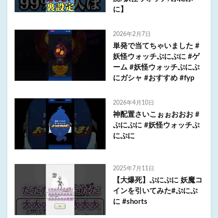
に】
2026年2月7日
単発で当てちゃいました #
妖怪ウォッチぷにぷに #ゲ
ーム #妖怪ウォッチぷにぷ
にガシャ #おすすめ #fyp
2026年4月10日
神配置さいこぉぉおおお #
ぷにぷに #妖怪ウォッチぷ
にぷに
2025年7月11日
【大爆死】ぷにぷに 妖魔コ
インを引いてみた#ぷにぷ
に #shorts