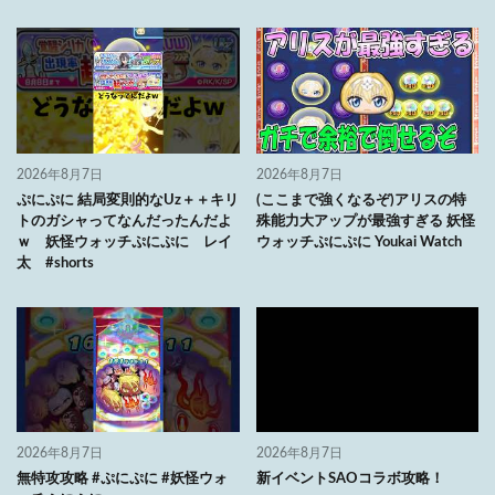
2026年8月7日
2026年8月7日
ぷにぷに 結局変則的なUz＋＋キリ
(ここまで強くなるぞ)アリスの特
トのガシャってなんだったんだよ
殊能力大アップが最強すぎる 妖怪
ｗ 妖怪ウォッチぷにぷに レイ
ウォッチぷにぷに Youkai Watch
太 #shorts
2026年8月7日
2026年8月7日
無特攻攻略 #ぷにぷに #妖怪ウォ
新イベントSAOコラボ攻略！