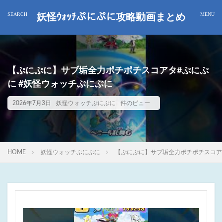
妖怪ｳｫｯﾁぷにぷに攻略動画まとめ
【ぷにぷに】サブ垢全力ポチポチスコアタ#ぷにぷ
に #妖怪ウォッチぷにぷに
2026年7月3日
妖怪ウォッチぷにぷに
件のビュー
HOME
妖怪ウォッチぷにぷに
【ぷにぷに】サブ垢全力ポチポチスコア