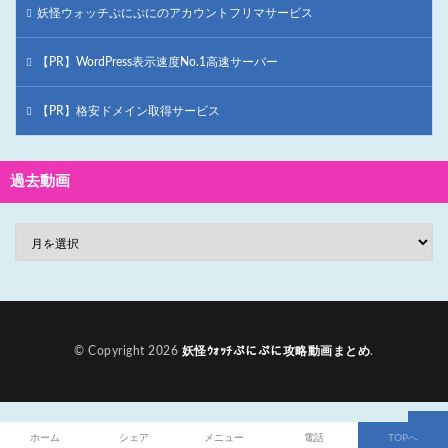
妖怪ウォッチぷにぷにのアカウントフリマサービス
【PR】WordPress表示速度No.1高速サーバー
【PR】格安ドメイン取得サービス
過去動画
© Copyright 2026
妖怪ｳｫｯﾁぷにぷに攻略動画まとめ
.
ホーム
シェア
メニュー
電話
TOPへ