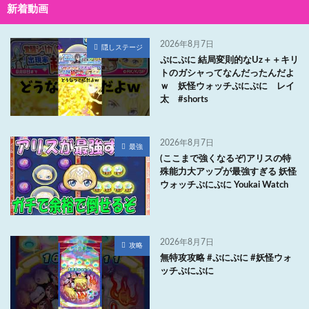
新着動画
2026年8月7日
隠しステージ
ぷにぷに 結局変則的なUz＋＋キリ
トのガシャってなんだったんだよ
ｗ 妖怪ウォッチぷにぷに レイ
太 #shorts
2026年8月7日
最強
(ここまで強くなるぞ)アリスの特
殊能力大アップが最強すぎる 妖怪
ウォッチぷにぷに Youkai Watch
2026年8月7日
攻略
無特攻攻略 #ぷにぷに #妖怪ウォ
ッチぷにぷに