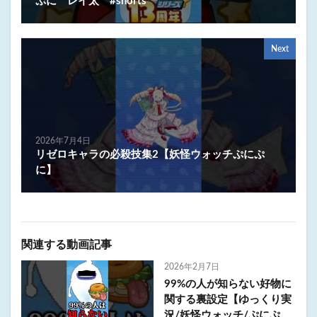
ぷに レイ太 #shorts
Next
2026年7月4日
リゼロキャラの必殺技集2【妖怪ウォッチぷにぷ
に】
関連する動画記事
2026年2月7日
99%の人が知らない好物に
関する裏設定【ゆっくり実
況/妖怪ウォッチ/ぷにぷ