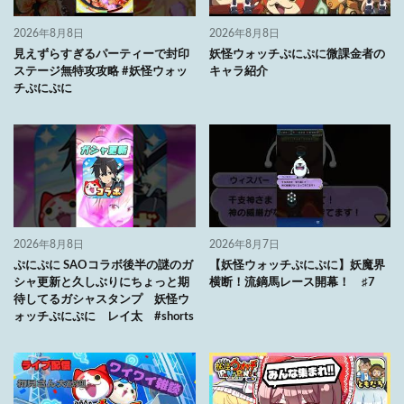
2026年8月8日
2026年8月8日
見えずらすぎるパーティーで封印
妖怪ウォッチぷにぷに微課金者の
ステージ無特攻攻略 #妖怪ウォッ
キャラ紹介
チぷにぷに
2026年8月8日
2026年8月7日
ぷにぷに SAOコラボ後半の謎のガ
【妖怪ウォッチぷにぷに】妖魔界
シャ更新と久しぶりにちょっと期
横断！流鏑馬レース開幕！ ♯7
待してるガシャスタンプ 妖怪ウ
ォッチぷにぷに レイ太 #shorts