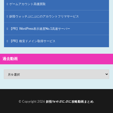
ゲームアカウント高価買取
妖怪ウォッチぷにぷにのアカウントフリマサービス
【PR】WordPress表示速度No.1高速サーバー
【PR】格安ドメイン取得サービス
過去動画
© Copyright 2026
妖怪ｳｫｯﾁぷにぷに攻略動画まとめ
.