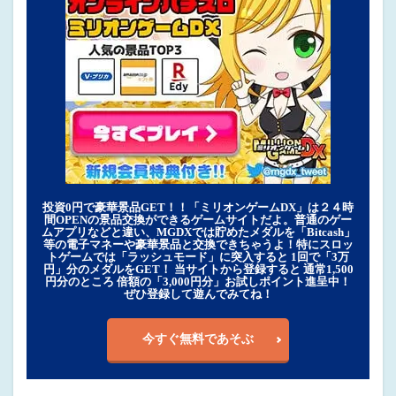
投資0円で豪華景品GET！！「ミリオンゲームDX」は２４時
間OPENの景品交換ができるゲームサイトだよ。普通のゲー
ムアプリなどと違い、MGDXでは貯めたメダルを「Bitcash」
等の電子マネーや豪華景品と交換できちゃうよ！特にスロッ
トゲームでは「ラッシュモード」に突入すると 1回で「3万
円」分のメダルをGET！ 当サイトから登録すると 通常1,500
円分のところ 倍額の「3,000円分」お試しポイント進呈中！
ぜひ登録して遊んでみてね！
今すぐ無料であそぶ