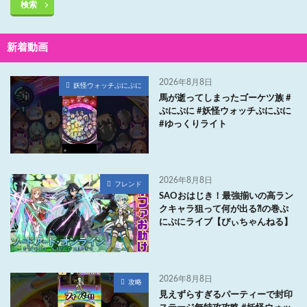
検索
新着動画
2026年8月8日
妖怪ウォッチぷにぷに
馬が逝ってしまったゴーケツ族 #
ぷにぷに #妖怪ウォッチぷにぷに
#ゆっくりライト
2026年8月8日
フレンド
SAOおはじき！最強揃いの高ラン
クキャラ狙って何が出る⁈の巻ぷ
にぷにライブ【ぴぃちゃんねる】
2026年8月8日
攻略
見えずらすぎるパーティーで封印