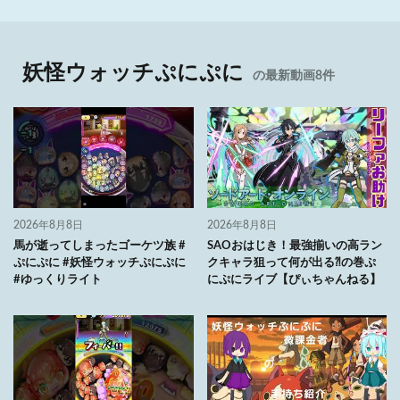
妖怪ウォッチぷにぷに
の最新動画8件
2026年8月8日
2026年8月8日
馬が逝ってしまったゴーケツ族 #
SAOおはじき！最強揃いの高ラン
ぷにぷに #妖怪ウォッチぷにぷに
クキャラ狙って何が出る⁈の巻ぷ
#ゆっくりライト
にぷにライブ【ぴぃちゃんねる】