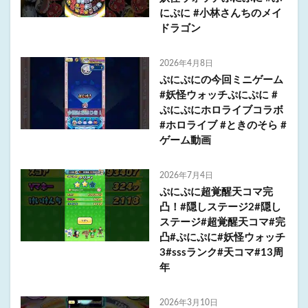
にぷに #小林さんちのメイ
ドラゴン
2026年4月8日
ぷにぷにの今回ミニゲーム
#妖怪ウォッチぷにぷに #
ぷにぷにホロライブコラボ
#ホロライブ #ときのそら #
ゲーム動画
2026年7月4日
ぷにぷに超覚醒天コマ完
凸！#隠しステージ2#隠し
ステージ#超覚醒天コマ#完
凸#ぷにぷに#妖怪ウォッチ
3#sssランク#天コマ#13周
年
2026年3月10日