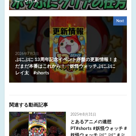
に レイ太
Next
2026年7月3日
ぷにぷに 13周年記念イベント序盤の更新情報！ま
だまだ本番はこれから！ 妖怪ウォッチぷにぷに
レイ太 #shorts
関連する動画記事
2025年8月31日
とあるアニメの連想
PT#shorts #妖怪ウォッチ #
妖怪ウォッチぷにぷに #ぷ