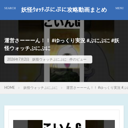
妖怪ｳｫｯﾁぷにぷに攻略動画まとめ
運営さーーーん！！ #ゆっくり実況 #ぷにぷに #妖
怪ウォッチぷにぷに
2026年7月2日
妖怪ウォッチぷにぷに
件のビュー
HOME
妖怪ウォッチぷにぷに
運営さーーーん！！ #ゆっくり実況 #ぷ