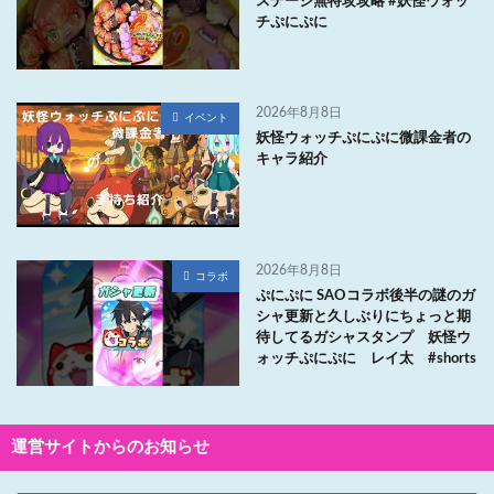
ステージ無特攻攻略 #妖怪ウォッ
チぷにぷに
2026年8月8日
イベント
妖怪ウォッチぷにぷに微課金者の
キャラ紹介
2026年8月8日
コラボ
ぷにぷに SAOコラボ後半の謎のガ
シャ更新と久しぶりにちょっと期
待してるガシャスタンプ 妖怪ウ
ォッチぷにぷに レイ太 #shorts
運営サイトからのお知らせ