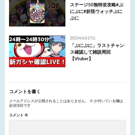
ステージ50無特攻攻略#ぷ
にぷに#妖怪ウォッチぷに
ぷに
2025年6月27日
「ぷにぷに」ラストチャン
ス確認して雑談周回
【Vtuber】
コメントを書く
メールアドレスが公開されることはありません。
※
が付いている欄は
必須項目です
コメント
※