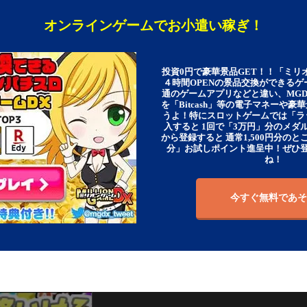
オンラインゲームでお小遣い稼ぎ！
投資0円で豪華景品GET！！「ミリ
４時間OPENの景品交換ができる
通のゲームアプリなどと違い、MG
を「Bitcash」等の電子マネーや
うよ！特にスロットゲームでは「ラ
入すると 1回で「3万円」分のメダル
から登録すると 通常1,500円分のとこ
分」お試しポイント進呈中！ぜひ
ね！
今すぐ無料であそ