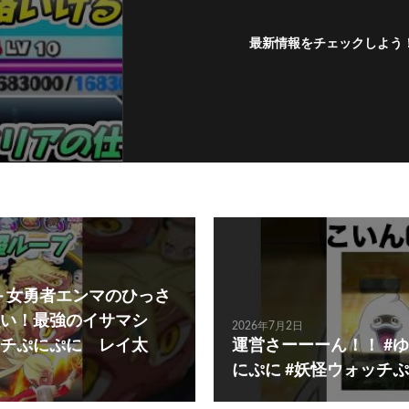
最新情報をチェックしよう
フォローする
＋＋女勇者エンマのひっさ
い！最強のイサマシ
2026年7月2日
ッチぷにぷに レイ太
運営さーーーん！！ #ゆ
にぷに #妖怪ウォッチ