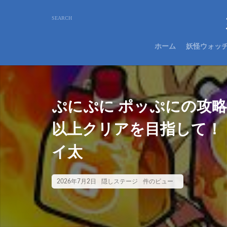
ホーム
妖怪ウォッ
ぷにぷに ポッぷにの攻
以上クリアを目指して！
イ太
2026年7月2日
隠しステージ
件のビュー