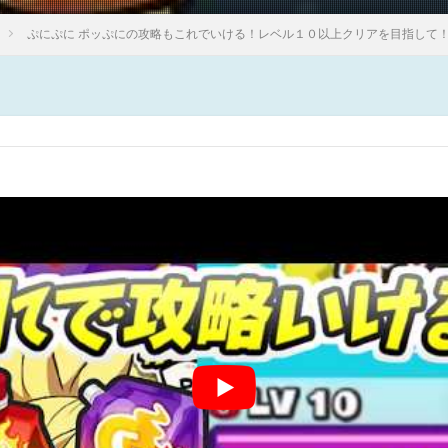
ぷにぷに ポッぷにの攻略もこれでいける！レベル１０以上クリアを目指して