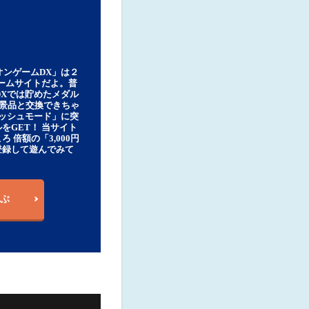
オンゲームDX」は２
ゲームサイトだよ。普
DXでは貯めたメダル
豪華景品と交換できちゃ
ッシュモード」に突
をGET！ 当サイト
ろ 倍額の「3,000円
登録して遊んでみて
ぶ