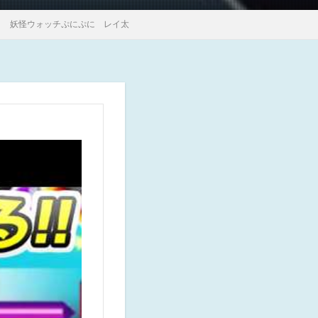
！ 妖怪ウォッチぷにぷに レイ太