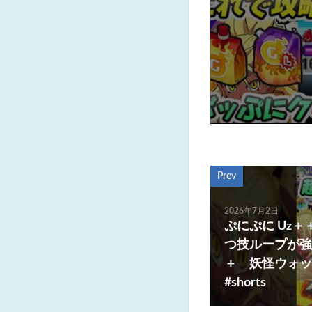
Prev
2026年7月2日
ぷにぷに Uz
つ技ループが強
＋ 妖怪ウォ
#shorts