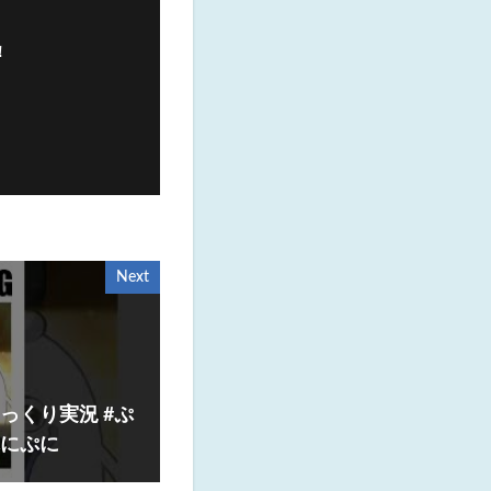
！
Next
っくり実況 #ぷ
ぷにぷに