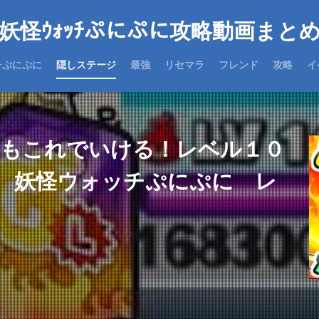
妖怪ｳｫｯﾁぷにぷに攻略動画まと
チぷにぷに
隠しステージ
最強
リセマラ
フレンド
攻略
イ
略もこれでいける！レベル１０
 妖怪ウォッチぷにぷに レ