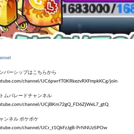
hannel
ンバーシップはこちらから
outube.com/channel/UC6pwrfT0KRkezvRXFmpkKCg/join
トムパレードチャンネル
outube.com/channel/UCjBKm72gQ_FD6ZjWeL7_gtQ
ャンネル ポケポケ
outube.com/channel/UCr_t1QkFzJgB-PrNNUzSPOw