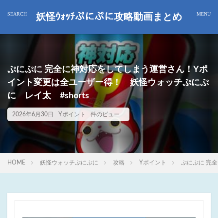
妖怪ｳｫｯﾁぷにぷに攻略動画まとめ
ぷにぷに 完全に神対応をしてしまう運営さん！Yポ
イント変更は全ユーザー得！ 妖怪ウォッチぷにぷ
に レイ太 #shorts
2026年6月30日
Yポイント
件のビュー
HOME
妖怪ウォッチぷにぷに
攻略
Yポイント
ぷにぷに 完