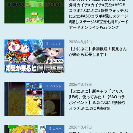
角将カイチ#カイチ#完凸#ASO#
コラボ#ぷにぷに#妖怪ウォッチぷ
にぷに#ASOコラボ#隠しステージ
#隠しステージ3#宝玉七将#ソード
アードオンライン#sssランク
2026年8月9日
フレンド
【ぷにぷに】参加歓迎！初見さん
が来たら延長します！
2026年8月9日
イベント
【ぷにぷに】新キャラ「アリス
(UW)」使ってみた！【SAOコラ
ボイベント】 #ぷにぷに #妖怪ウ
ォッチぷにぷに #shorts
2026年8月9日
コラボ