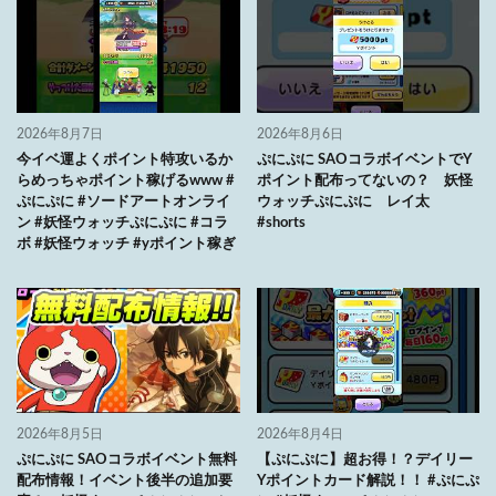
2026年8月7日
2026年8月6日
今イベ運よくポイント特攻いるか
ぷにぷに SAOコラボイベントでY
らめっちゃポイント稼げるwww #
ポイント配布ってないの？ 妖怪
ぷにぷに #ソードアートオンライ
ウォッチぷにぷに レイ太
ン #妖怪ウォッチぷにぷに #コラ
#shorts
ボ #妖怪ウォッチ #yポイント稼ぎ
2026年8月5日
2026年8月4日
ぷにぷに SAOコラボイベント無料
【ぷにぷに】超お得！？デイリー
配布情報！イベント後半の追加要
Yポイントカード解説！！ #ぷにぷ