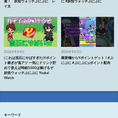
素！ 妖怪ウォッチぷにぷに レ
に #妖怪ウォッチぷにぷに
イ太
2026年8月4日
2026年8月3日
(これは流石にやばすぎた)Yポイン
概要欄からYポイントゲット！#ぷ
ト稼ぎが鬼アツ 一気にドリンク貯
にぷに #ぷにぷにyポイント配布
めて使えば時給5000は稼げるぞ
妖怪ウォッチぷにぷに Youkai
Watch
キーワード