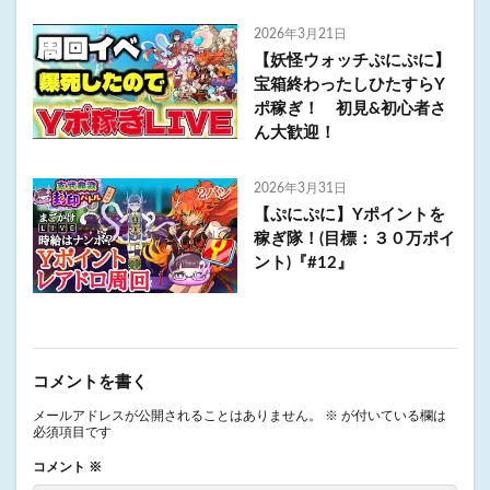
2026年3月21日
【妖怪ウォッチぷにぷに】
宝箱終わったしひたすらY
ポ稼ぎ！ 初見&初心者さ
ん大歓迎！
2026年3月31日
【ぷにぷに】Yポイントを
稼ぎ隊！(目標：３０万ポイ
ント)『#12』
コメントを書く
メールアドレスが公開されることはありません。
※
が付いている欄は
必須項目です
コメント
※