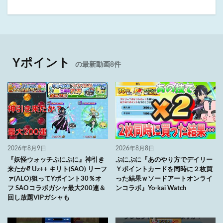
Yポイント
の最新動画8件
2026年8月9日
2026年8月8日
『妖怪ウォッチぷにぷに』神引き
ぷにぷに『あのやり方でデイリー
来たか⁉ Uz++ キリト(SAO) リーフ
Ｙポイントカードを同時に２枚買
ァ(ALO)狙ってYポイント30％オ
った結果ｗソードアートオンライ
フ SAOコラボガシャ最大200連＆
ンコラボ』Yo-kai Watch
回し放題VIPガシャも