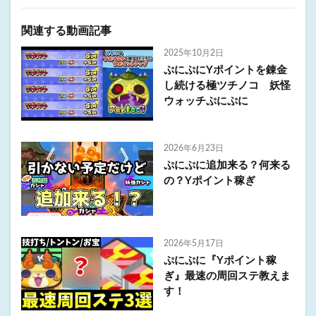
関連する動画記事
2025年10月2日
ぷにぷにYポイントを錬金
し続ける極ツチノコ 妖怪
ウォッチぷにぷに
2026年6月23日
ぷにぷに追加来る？何来る
の？Yポイント稼ぎ
2026年5月17日
ぷにぷに『Yポイント稼
ぎ』最速の周回ステ教えま
す！