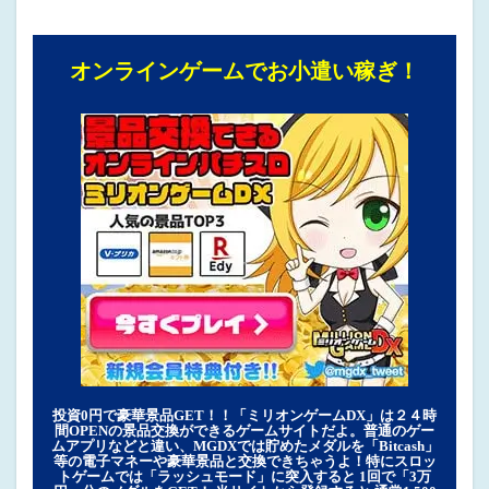
オンラインゲームでお小遣い稼ぎ！
投資0円で豪華景品GET！！「ミリオンゲームDX」は２４時
間OPENの景品交換ができるゲームサイトだよ。普通のゲー
ムアプリなどと違い、MGDXでは貯めたメダルを「Bitcash」
等の電子マネーや豪華景品と交換できちゃうよ！特にスロッ
トゲームでは「ラッシュモード」に突入すると 1回で「3万