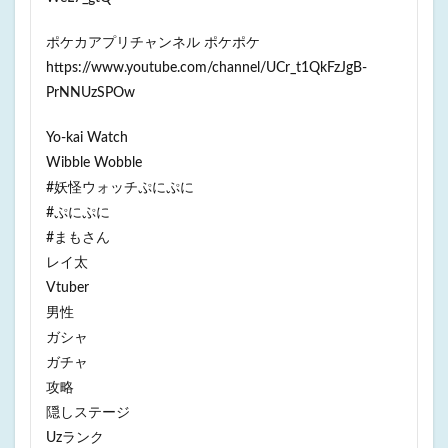
ポケカアプリチャンネル ポケポケ
https://www.youtube.com/channel/UCr_t1QkFzJgB-
PrNNUzSPOw
Yo-kai Watch
Wibble Wobble
#妖怪ウォッチぷにぷに
#ぷにぷに
#まもさん
レイ太
Vtuber
男性
ガシャ
ガチャ
攻略
隠しステージ
Uzランク