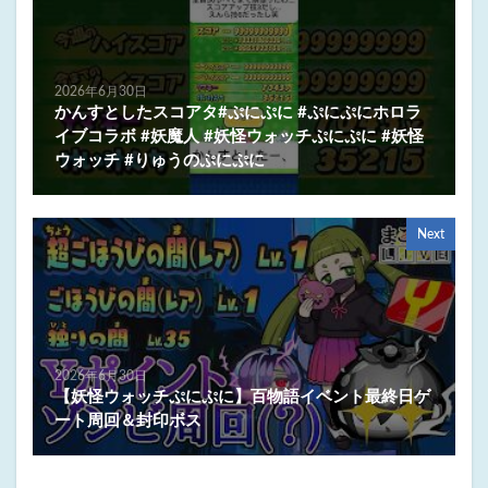
2026年6月30日
かんすとしたスコアタ#ぷにぷに #ぷにぷにホロラ
イブコラボ #妖魔人 #妖怪ウォッチぷにぷに #妖怪
ウォッチ #りゅうのぷにぷに
Next
2026年6月30日
【妖怪ウォッチぷにぷに】百物語イベント最終日ゲ
ート周回＆封印ボス