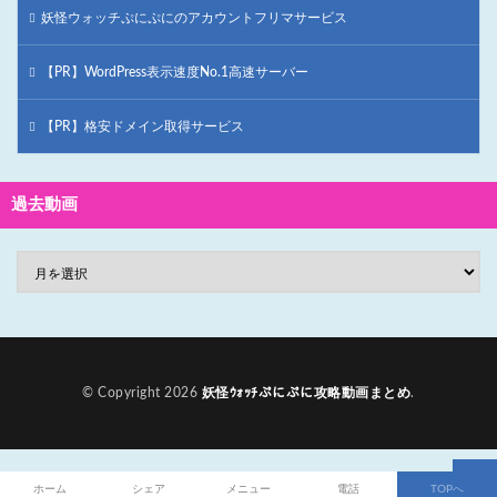
妖怪ウォッチぷにぷにのアカウントフリマサービス
【PR】WordPress表示速度No.1高速サーバー
【PR】格安ドメイン取得サービス
過去動画
© Copyright 2026
妖怪ｳｫｯﾁぷにぷに攻略動画まとめ
.
ホーム
シェア
メニュー
電話
TOPへ