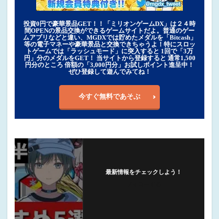
投資0円で豪華景品GET！！「ミリオンゲームDX」は２４時
間OPENの景品交換ができるゲームサイトだよ。普通のゲー
ムアプリなどと違い、MGDXでは貯めたメダルを「Bitcash」
等の電子マネーや豪華景品と交換できちゃうよ！特にスロッ
トゲームでは「ラッシュモード」に突入すると 1回で「3万
円」分のメダルをGET！ 当サイトから登録すると 通常1,500
円分のところ 倍額の「3,000円分」お試しポイント進呈中！
ぜひ登録して遊んでみてね！
今すぐ無料であそぶ
最新情報をチェックしよう！
フォローする