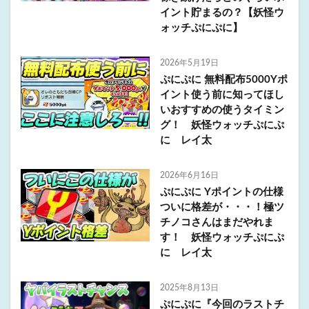
イント貯まるの？【妖怪ウ
ォッチぷにぷに】
2026年5月19日
ぷにぷに 無料配布5000Yポ
イント使う前に知ってほし
いおすすめの使うタイミン
グ！ 妖怪ウォッチぷにぷ
に レイ太
2026年6月16日
ぷにぷに Yポイントの仕様
ついに格差が・・・！極ツ
チノコさんはまだやれま
す！ 妖怪ウォッチぷにぷ
に レイ太
2025年8月13日
ぷにぷに『今回のラストチ