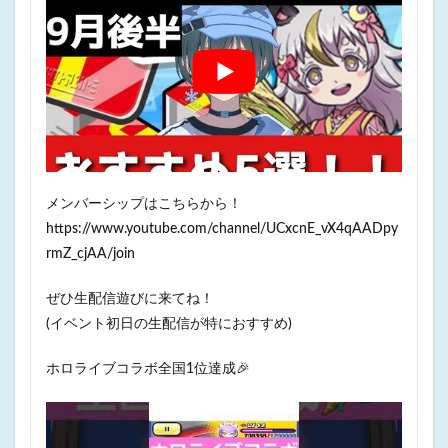
メンバーシップはこちらから！
https://www.youtube.com/channel/UCxcnE_vX4qAADpy
rmZ_cjAA/join
ぜひ生配信遊びに来てね！
(イベント初日の生配信が特におすすめ)
ホロライブコラボ全国1位達成🎉