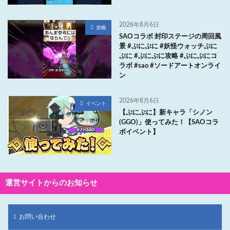
2026年8月6日
攻略
SAOコラボ 封印ステージの周回風
景 #ぷにぷに #妖怪ウォッチぷに
ぷに #ぷにぷに攻略 #ぷにぷにコ
ラボ #sao #ソードアートオンライ
ン
2026年8月6日
イベント
【ぷにぷに】新キャラ「シノン
(GGO)」使ってみた！【SAOコラ
ボイベント】
運営サイトからのお知らせ
お問い合わせ