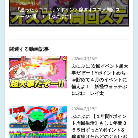
2025年9月16日
『迷ったらココ！』Yポイント稼ぎオススメ周回ス
テージ4選！！【ぷにぷに】
関連する動画記事
2026年3月15日
ぷにぷに 次回イベント超大
事だぞー！Yポイントめち
ゃ貯めて４月のイベントに
備えよ！ 妖怪ウォッチぷ
にぷに レイ太
2026年7月19日
ぷにぷに 【１年間Yポイン
ト周回生活】もし１年間３
６５日ずっとYポイントを
稼ぎ続けたらどのぐらいポ