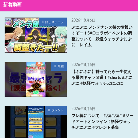
新着動画
2026年8月6日
隠しステージ
ぷにぷに メンテナンス後の情報い
くぞー！SAOコラボイベントの調
整について 妖怪ウォッチぷにぷ
に レイ太
2026年8月6日
最強
【ぷにぷに】持ってたら一生使え
る最強キャラ３選！#shorts #ぷに
ぷに #妖怪ウォッチぷにぷに
2026年8月6日
フレンド
フレ募について #ぷにぷに #ソー
ドアートオンライン #妖怪ウォッ
チぷにぷに #フレンド募集