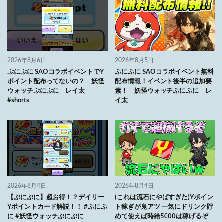
2026年8月6日
2026年8月5日
ぷにぷに SAOコラボイベントでY
ぷにぷに SAOコラボイベント無料
ポイント配布ってないの？ 妖怪
配布情報！イベント後半の追加要
ウォッチぷにぷに レイ太
素！ 妖怪ウォッチぷにぷに レ
#shorts
イ太
2026年8月4日
2026年8月4日
【ぷにぷに】超お得！？デイリー
(これは流石にやばすぎた)Yポイン
Yポイントカード解説！！ #ぷにぷ
ト稼ぎが鬼アツ 一気にドリンク貯
に #妖怪ウォッチぷにぷに
めて使えば時給5000は稼げるぞ