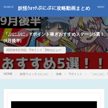
妖怪ｳｫｯﾁぷにぷに攻略動画まとめ
「ぷにぷに」Yポイント稼ぎおすすめステージ5選！
(9月後半)
2025年9月16日
Yポイント
2件のビュー
HOME
妖怪ウォッチぷにぷに
攻略
Yポイント
「ぷにぷに」