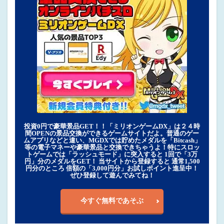
投資0円で豪華景品GET！！「ミリオンゲームDX」は２４時
間OPENの景品交換ができるゲームサイトだよ。普通のゲー
ムアプリなどと違い、MGDXでは貯めたメダルを「Bitcash」
等の電子マネーや豪華景品と交換できちゃうよ！特にスロッ
トゲームでは「ラッシュモード」に突入すると 1回で「3万
円」分のメダルをGET！ 当サイトから登録すると 通常1,500
円分のところ 倍額の「3,000円分」お試しポイント進呈中！
ぜひ登録して遊んでみてね！
今すぐ無料であそぶ