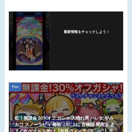
最新情報をチェックしよう！
フォローする
Prev
2026年6月25日
虹！無課金 30%オフ ガシャ 天晴れ男 ハレ女 やみ
カワ スノーラビィ 椿姫 ぷにぷに 百物語 闇雨女 き
まぐれゲート お助け【妖怪ウォッチぷにぷに】ラ