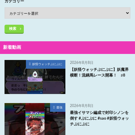
カテゴリー
検索
新着動画
2026年8月8日
妖怪ウォッチぷにぷに
【妖怪ウォッチぷにぷに】妖魔界
横断！流鏑馬レース開幕！ ♯8
2026年8月8日
最強
最強イサマシ編成で封印シノンを
倒す #ぷにぷに #sao #妖怪ウォッ
チぷにぷに