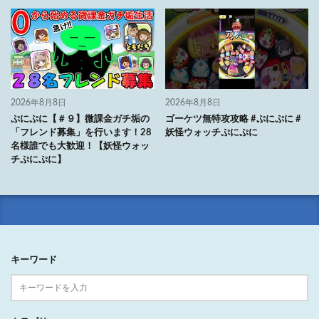
2026年8月8日
2026年8月8日
ぷにぷに【＃９】微課金ガチ垢の
ゴーケツ無特攻攻略 #ぷにぷに #
「フレンド募集」を行います！28
妖怪ウォッチぷにぷに
名様誰でも大歓迎！【妖怪ウォッ
チぷにぷに】
キーワード