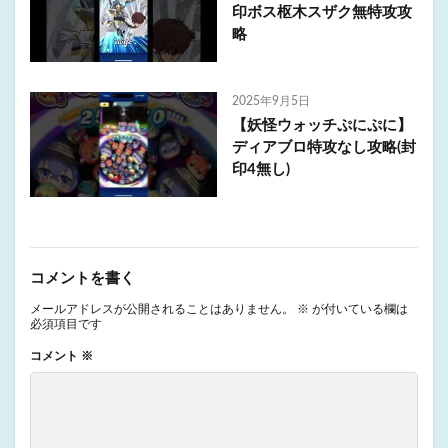
印ボス枢木スザク無特攻攻
略
2025年9月5日
【妖怪ウォッチぷにぷに】
ディアブロ特攻なし攻略(封
印4無し)
コメントを書く
メールアドレスが公開されることはありません。
※
が付いている欄は
必須項目です
コメント
※