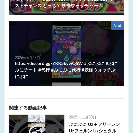
ストチャンス どっち？ 妖怪ウォッチ ゲーム
Next
2026年6月25日
https://discord.gg/ZKK5kywQSW #ぷにぷに #ぷに
ぷにチート #代行 #ぷにぷに代行 #妖怪ウォッチぷ
にぷに
関連する動画記事
2025年11月30日
ぷにぷに Uz＋フリーレン
Uzフェルン Uzシュタル