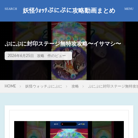
妖怪ｳｫｯﾁぷにぷに攻略動画まとめ
ぷにぷに封印ステージ無特攻攻略〜イサマシ〜
2026年6月25日
攻略
件のビュー
HOME
妖怪ウォッチぷにぷに
攻略
ぷにぷに封印ステージ無特攻