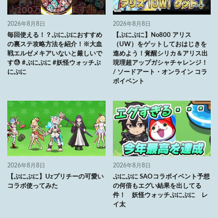
2026年8月8日
2026年8月8日
毎回使える！？ぷにぷにおすすめ
【ぷにぷに】No800 アリス
の裏ステ攻略方法を紹介！※大血
（UW）をゲットしておはじきを
戦エルゼメキアいないと厳しいで
進めよう！覚醒シリカ＆アリス出
す😓 #ぷにぷに #妖怪ウォッチぷ
現理超アップガシャチャレンジ！
にぷに
/ ソードアート・オンライン コラ
ボイベント
2026年8月8日
2026年8月8日
【ぷにぷに】Uzプリチーの可愛い
ぷにぷに SAOコラボイベント予想
コラボ使ってみた
の何倍もエグい結果を出してる
件！ 妖怪ウォッチぷにぷに レ
イ太