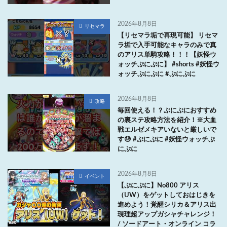
2026年8月8日
リセマラ
【リセマラ垢で再現可能】 リセマ
ラ垢で入手可能なキャラのみで真
のアリス単騎攻略！！！【妖怪ウ
ォッチぷにぷに】 #shorts #妖怪ウ
ォッチぷにぷに #ぷにぷに
2026年8月8日
攻略
毎回使える！？ぷにぷにおすすめ
の裏ステ攻略方法を紹介！※大血
戦エルゼメキアいないと厳しいで
す😓 #ぷにぷに #妖怪ウォッチぷ
にぷに
2026年8月8日
イベント
【ぷにぷに】No800 アリス
（UW）をゲットしておはじきを
進めよう！覚醒シリカ＆アリス出
現理超アップガシャチャレンジ！
/ ソードアート・オンライン コラ