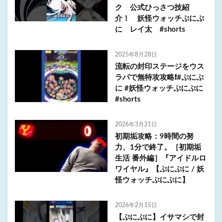
ク 公式ひっさつ技紹
介！ 妖怪ウォッチぷにぷ
に レイ太 #shorts
2025年8月28日
流転の封印ステージをウス
ラパで無特攻攻略❗️#ぷにぷ
に #妖怪ウォッチぷにぷに
#shorts
2026年3月21日
初期垢攻略：9時間の努
力、1分で終了。［初期垢
生活 番外編］『アイドルロ
ワイヤル』【ぷにぷに / 妖
怪ウォッチぷにぷに】
2026年2月15日
【ぷにぷに】イサマシで封