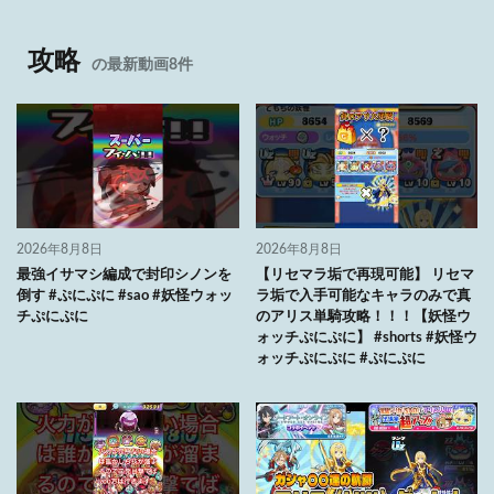
攻略
の最新動画8件
2026年8月8日
2026年8月8日
最強イサマシ編成で封印シノンを
【リセマラ垢で再現可能】 リセマ
倒す #ぷにぷに #sao #妖怪ウォッ
ラ垢で入手可能なキャラのみで真
チぷにぷに
のアリス単騎攻略！！！【妖怪ウ
ォッチぷにぷに】 #shorts #妖怪ウ
ォッチぷにぷに #ぷにぷに