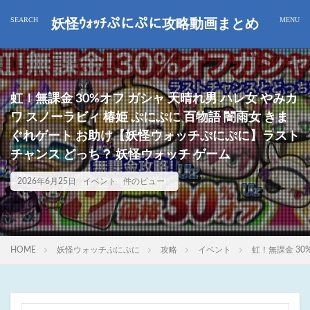
妖怪ｳｫｯﾁぷにぷに攻略動画まとめ
虹！無課金 30%オフ ガシャ 天晴れ男 ハレ女 やみカ
ワ スノーラビィ 椿姫 ぷにぷに 百物語 闇雨女 きま
ぐれゲート お助け【妖怪ウォッチぷにぷに】ラスト
チャンス どっち？ 妖怪ウォッチ ゲーム
2026年6月25日
イベント
件のビュー
HOME
妖怪ウォッチぷにぷに
攻略
イベント
虹！無課金 3