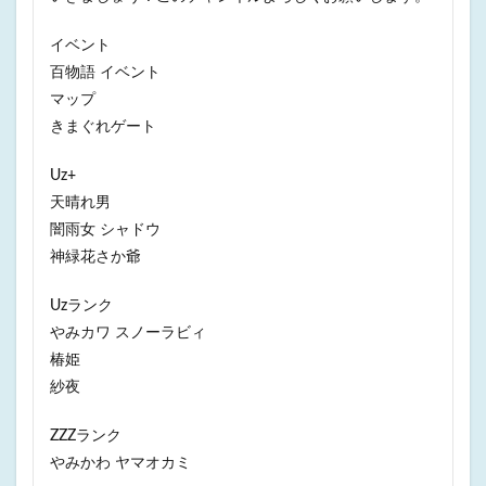
イベント
百物語 イベント
マップ
きまぐれゲート
Uz+
天晴れ男
闇雨女 シャドウ
神緑花さか爺
Uzランク
やみカワ スノーラビィ
椿姫
紗夜
ZZZランク
やみかわ ヤマオカミ