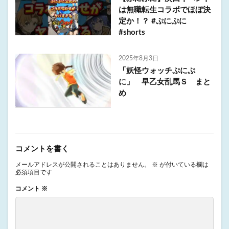
は無職転生コラボでほぼ決
定か！？ #ぷにぷに
#shorts
2025年8月3日
「妖怪ウォッチぷにぷ
に」 早乙女乱馬Ｓ まと
め
コメントを書く
メールアドレスが公開されることはありません。
※
が付いている欄は
必須項目です
コメント
※