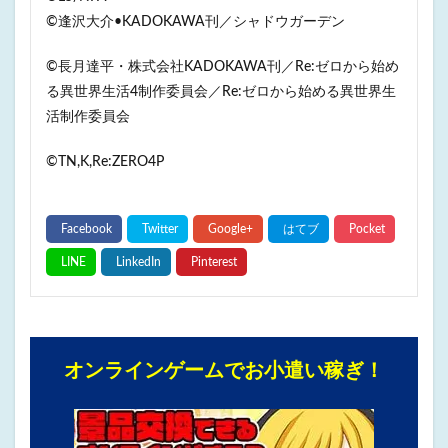
©逢沢大介•KADOKAWA刊／シャドウガーデン
©長月達平・株式会社KADOKAWA刊／Re:ゼロから始め
る異世界生活4制作委員会／Re:ゼロから始める異世界生
活制作委員会
©️TN,K,Re:ZERO4P
オンラインゲームでお小遣い稼ぎ！