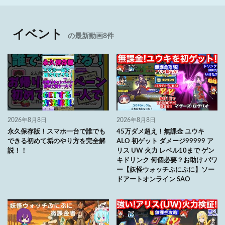
イベント
の最新動画8件
2026年8月8日
2026年8月8日
永久保存版！スマホ一台で誰でも
45万ダメ超え！無課金 ユウキ
できる初めて垢のやり方を完全解
ALO 初ゲット ダメージ99999 ア
説！！
リス UW 火力 レベル10まで ゲン
キドリンク 何個必要？お助け パワ
ー【妖怪ウォッチぷにぷに】ソー
ドアートオンライン SAO