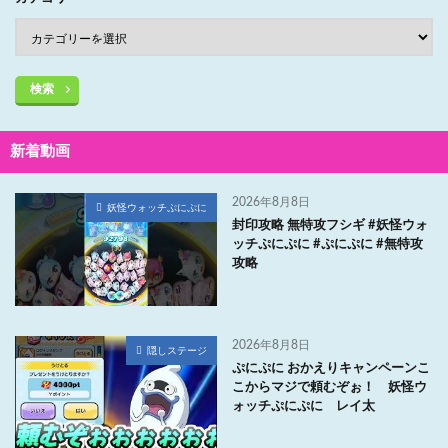
検索
新着動画
2026年8月8日
妖怪ウォッチぷにぷに
封印攻略 無特攻フシギ #妖怪ウォ
ッチぷにぷに #ぷにぷに #無特攻
攻略
2026年8月8日
隠しステージ
ぷにぷに おかえりキャンペーンこ
こからマジで頼むぞぉ！ 妖怪ウ
ォッチぷにぷに レイ太