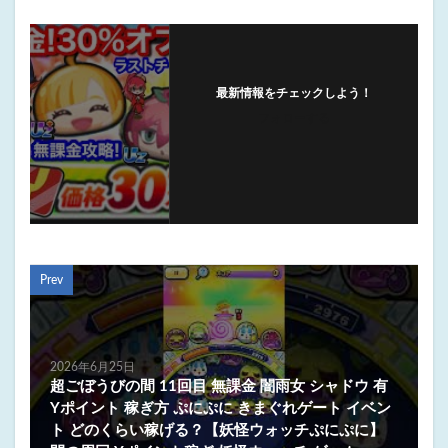
最新情報をチェックしよう！
フォローする
Prev
2026年6月25日
超ごぼうびの間 11回目 無課金 闇雨女 シャドウ 有
Yポイント 稼ぎ方 ぷにぷに きまぐれゲート イベン
ト どのくらい稼げる？【妖怪ウォッチぷにぷに】