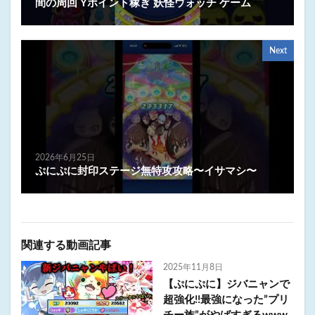
間の周回 Yポイント稼ぎ 妖怪ウォッチ ゲーム
Next
2026年6月25日
ぷにぷに封印ステージ無特攻攻略〜イサマシ〜
関連する動画記事
2025年11月8日
【ぷにぷに】ジバニャンで
超強化!!最強になった”プリ