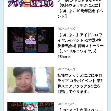
チー族”がやばすぎるwww
【妖怪ウォッチぷにぷに】
【ぷにぷに10周年記念イベ
ント】
2026年3月27日
【ぷにぷに】アイドルロワ
イヤルイベントI-1本選-準
決勝戦会場-冒頭ストーリー
【アイドルロワイヤル】
#Shorts
2026年4月7日
妖怪ウォッチぷにぷにホロ
ライブ コラボイベント 第7
弾スコアアタックを1位を
目指してやります。
2025年7月28日
【ぷにぷに】次回イベント