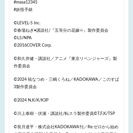
#masa12345
#妖怪手錶
©LEVEL-5 Inc.
©春場ねぎ•講談社/『五等分の花嫁♾』製作委員会
©L5/NPA
©2016COVER Corp.
©和久井健・講談社／アニメ『東京リベンジャーズ』製
作委員会
©2024 暁なつめ・三嶋くろね／KADOKAWA／このすば
3製作委員会
©️2024 N,K/K/K3P
©️川上泰樹・伏瀬・講談社/転スラ製作委員©️T,F,K/TSP
©長月達平・株式会社KADOKAWA刊／Re:ゼロから始め