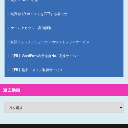
無課金でYポイントをGETする裏ワザ
ゲームアカウント高価買取
妖怪ウォッチぷにぷにのアカウントフリマサービス
【PR】WordPress表示速度No.1高速サーバー
【PR】格安ドメイン取得サービス
過去動画