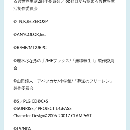
る異世界生活2制作委員会／Re:ゼロから始める異世界生
活制作委員会
©️TN,K,Re:ZERO2P
©ANYCOLOR,Inc.
©R/MF/MT2JRPC
©理不尽な孫の手/MFブックス/「無職転生II」製作委員
会
©山田鐘人・アベツカサ/小学館/「葬送のフリーレン」
製作委員会
©️S／PLG CD©️C•S
©️SUNRISE／PROJECT L-GEASS
Character Design©️2006-20017 CLAMP•ST
©L5/NPA