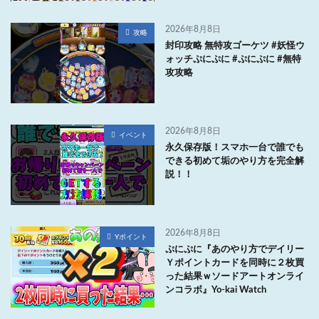
2026年8月8日
攻略
封印攻略 無特攻ゴーケツ #妖怪ウ
ォッチぷにぷに #ぷにぷに #無特
攻攻略
2026年8月8日
イベント
永久保存版！スマホ一台で誰でも
できる初めて垢のやり方を完全解
説！！
2026年8月8日
Yポイント
ぷにぷに『あのやり方でデイリー
Ｙポイントカードを同時に２枚買
った結果ｗソードアートオンライ
ンコラボ』Yo-kai Watch