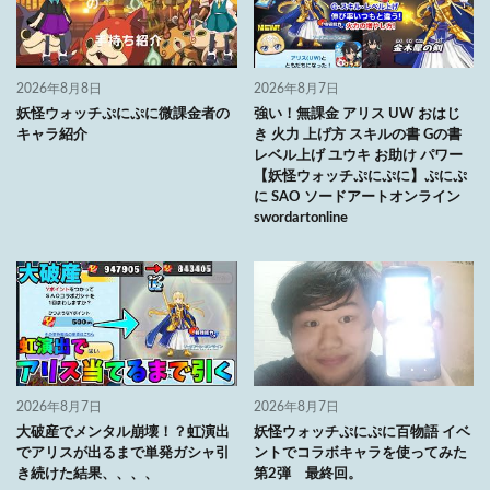
2026年8月8日
2026年8月7日
妖怪ウォッチぷにぷに微課金者の
強い！無課金 アリス UW おはじ
キャラ紹介
き 火力 上げ方 スキルの書 Gの書
レベル上げ ユウキ お助け パワー
【妖怪ウォッチぷにぷに】ぷにぷ
に SAO ソードアートオンライン
swordartonline
2026年8月7日
2026年8月7日
大破産でメンタル崩壊！？虹演出
妖怪ウォッチぷにぷに百物語 イベ
でアリスが出るまで単発ガシャ引
ントでコラボキャラを使ってみた
き続けた結果、、、、
第2弾 最終回。