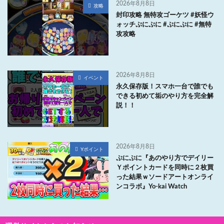
2026年8月8日
攻略
封印攻略 無特攻ゴーケツ #妖怪ウ
ォッチぷにぷに #ぷにぷに #無特
攻攻略
2026年8月8日
イベント
永久保存版！スマホ一台で誰でも
できる初めて垢のやり方を完全解
説！！
2026年8月8日
Yポイント
ぷにぷに『あのやり方でデイリー
Ｙポイントカードを同時に２枚買
った結果ｗソードアートオンライ
ンコラボ』Yo-kai Watch