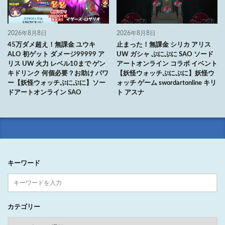
2026年8月8日
2026年8月8日
45万ダメ超え！無課金 ユウキ
止まった！無課金 シリカ アリス
ALO 初ゲット ダメージ99999 ア
UW ガシャ ぷにぷに SAO ソード
リス UW 火力 レベル10まで ゲン
アートオンライン コラボ イベント
キドリンク 何個必要？お助け パワ
【妖怪ウォッチぷにぷに】妖怪ウ
ー【妖怪ウォッチぷにぷに】ソー
ォッチ ゲーム swordartonline キリ
ドアートオンライン SAO
ト アスナ
キーワード
カテゴリー