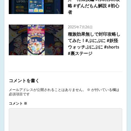
略 #ずんだもん解説 #初心
者
2025年7月26日
種族効果無しで封印攻略し
てみた！#ぷにぷに #妖怪
ウォッチぷにぷに #shorts
#裏ステージ
コメントを書く
メールアドレスが公開されることはありません。
※
が付いている欄は
必須項目です
コメント
※