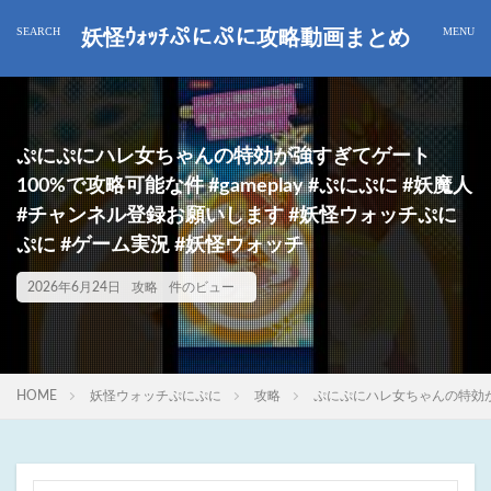
妖怪ｳｫｯﾁぷにぷに攻略動画まとめ
ぷにぷにハレ女ちゃんの特効が強すぎてゲート
100%で攻略可能な件 #gameplay #ぷにぷに #妖魔人
#チャンネル登録お願いします #妖怪ウォッチぷに
ぷに #ゲーム実況 #妖怪ウォッチ
2026年6月24日
攻略
件のビュー
HOME
妖怪ウォッチぷにぷに
攻略
ぷにぷにハレ女ちゃんの特効が強