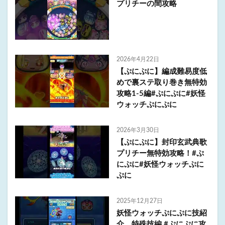
プリチーの間攻略
2026年4月22日
【ぷにぷに】編成難易度低
めで裏ステ取り巻き無特効
攻略1-5編#ぷにぷに#妖怪
ウォッチぷにぷに
2026年3月30日
【ぷにぷに】封印玄武典歌
プリチー無特効攻略！#ぷ
にぷに#妖怪ウォッチぷに
ぷに
2025年12月27日
妖怪ウォッチぷにぷに技紹
介 特殊技編 #ぷにぷに攻