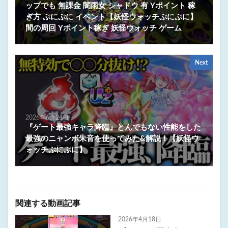
ップでも 無課金 闇雨女 シャドウ 有 Yポイント 稼
ぎ方 ぷにぷに イベント【妖怪ウォッチぷにぷに】
間の周回 Yポイント稼ぎ 妖怪ウォッチ ゲーム
Next
2026年6月24日
『ゲート最強キャラ降臨』とんでもない性能をした
最強のニャンボ朱音を使ってみた&解説！【妖怪ウ
ォッチぷにぷに】
関連する動画記事
2026年4月18日