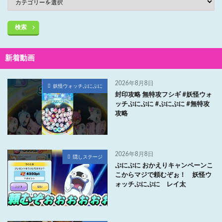
検索
新着動画
2026年8月8日
妖怪ウォッチぷにぷに
封印攻略 無特攻フシギ #妖怪ウォ
ッチぷにぷに #ぷにぷに #無特攻
攻略
2026年8月8日
隠しステージ
ぷにぷに おかえりキャンペーンこ
こからマジで頼むぞぉ！ 妖怪ウ
ォッチぷにぷに レイ太