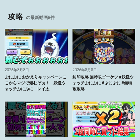
攻略
の最新動画8件
2026年8月8日
2026年8月8日
ぷにぷに おかえりキャンペーンこ
封印攻略 無特攻ゴーケツ #妖怪ウ
こからマジで頼むぞぉ！ 妖怪ウ
ォッチぷにぷに #ぷにぷに #無特
ォッチぷにぷに レイ太
攻攻略