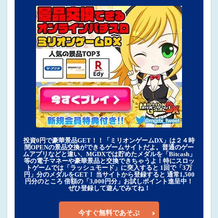
投資0円で豪華景品GET！！「ミリオンゲームDX」は２４時
間OPENの景品交換ができるゲームサイトだよ。普通のゲー
ムアプリなどと違い、MGDXでは貯めたメダルを「Bitcash」
等の電子マネーや豪華景品と交換できちゃうよ！特にスロッ
トゲームでは「ラッシュモード」に突入すると 1回で「3万
円」分のメダルをGET！ 当サイトから登録すると 通常1,500
円分のところ 倍額の「3,000円分」お試しポイント進呈中！
ぜひ登録して遊んでみてね！
今すぐ無料であそぶ