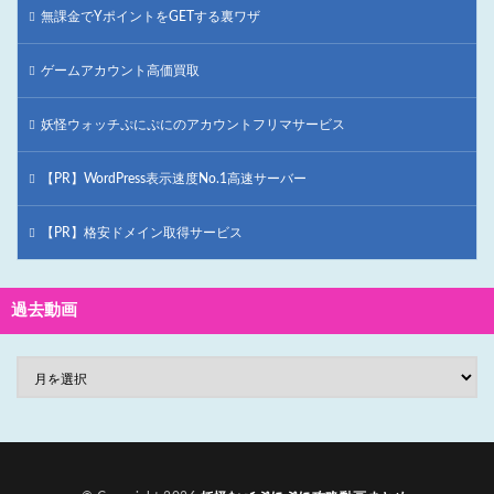
無課金でYポイントをGETする裏ワザ
ゲームアカウント高価買取
妖怪ウォッチぷにぷにのアカウントフリマサービス
【PR】WordPress表示速度No.1高速サーバー
【PR】格安ドメイン取得サービス
過去動画