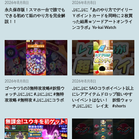
2026年8月8日
2026年8月8日
永久保存版！スマホ一台で誰でも
ぷにぷに『あのやり方でデイリー
できる初めて垢のやり方を完全解
Ｙポイントカードを同時に２枚買
説！！
った結果ｗソードアートオンライ
ンコラボ』Yo-kai Watch
2026年8月8日
2026年8月8日
ゴーケツ1の3無特攻攻略#妖怪ウ
ぷにぷに SAOコラボイベント以上
ォッチぷにぷに #ぷにぷに #無特
にレアアイテムドロップ狙いやす
攻攻略 #無特攻 #ぷにぷにコラボ
いイベントはない！ 妖怪ウォッ
チぷにぷに レイ太 #shorts