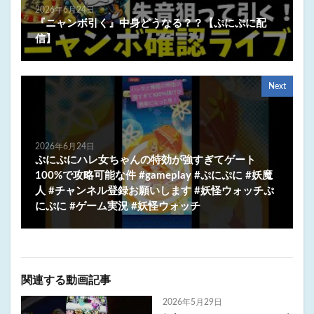
2026年6月24日
『ニャンボ引く』中身どうなる？？【ぷにぷに配
信】
Next
2026年6月24日
ぷにぷにハレ女ちゃんの特効が強すぎてゲート
100%で攻略可能な件 #gameplay #ぷにぷに #妖魔
人 #チャンネル登録お願いします #妖怪ウォッチぷ
にぷに #ゲーム実況 #妖怪ウォッチ
関連する動画記事
2026年5月29日