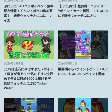
2026年8月5日
2026年8月4日
ぷにぷに SAOコラボイベント無料
【ぷにぷに】超お得！？デイリー
配布情報！イベント後半の追加要
Yポイントカード解説！！ #ぷにぷ
素！ 妖怪ウォッチぷにぷに レ
に #妖怪ウォッチぷにぷに
イ太
2026年8月4日
2026年8月3日
(これは流石にやばすぎた)Yポイン
概要欄からYポイントゲット！#ぷ
ト稼ぎが鬼アツ 一気にドリンク貯
にぷに #ぷにぷにyポイント配布
めて使えば時給5000は稼げるぞ
妖怪ウォッチぷにぷに Youkai
Watch