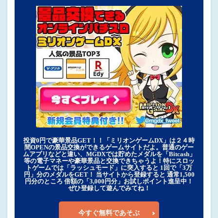
投資0円で豪華景品GET！！「ミリオンゲームDX」は２４時
間OPENの景品交換ができるゲームサイトだよ。普通のゲー
ムアプリなどと違い、MGDXでは貯めたメダルを「Bitcash」
等の電子マネーや豪華景品と交換できちゃうよ！特にスロッ
トゲームでは「ラッシュモード」に突入すると 1回で「3万
円」分のメダルをGET！ 当サイトから登録すると 通常1,500
円分のところ 倍額の「3,000円分」お試しポイント進呈中！
ぜひ登録して遊んでみてね！
今すぐ無料であそぶ