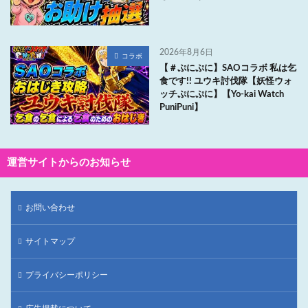
2026年8月6日
コラボ
【＃ぷにぷに】SAOコラボ 私は乞
食です!! ユウキ討伐隊【妖怪ウォ
ッチぷにぷに】【Yo-kai Watch
PuniPuni】
運営サイトからのお知らせ
お問い合わせ
サイトマップ
プライバシーポリシー