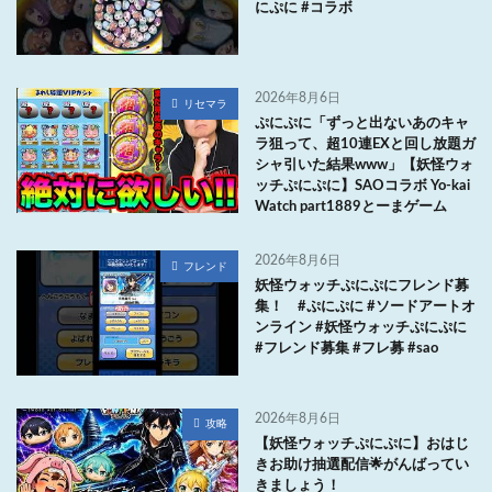
にぷに #コラボ
2026年8月6日
リセマラ
ぷにぷに「ずっと出ないあのキャ
ラ狙って、超10連EXと回し放題ガ
シャ引いた結果www」【妖怪ウォ
ッチぷにぷに】SAOコラボ Yo-kai
Watch part1889とーまゲーム
2026年8月6日
フレンド
妖怪ウォッチぷにぷにフレンド募
集！ #ぷにぷに #ソードアートオ
ンライン #妖怪ウォッチぷにぷに
#フレンド募集 #フレ募 #sao
2026年8月6日
攻略
【妖怪ウォッチぷにぷに】おはじ
きお助け抽選配信🌟がんばってい
きましょう！