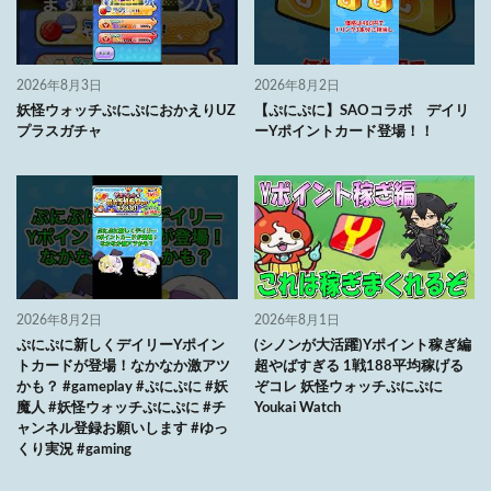
2026年8月3日
2026年8月2日
妖怪ウォッチぷにぷにおかえりUZ
【ぷにぷに】SAOコラボ デイリ
プラスガチャ
ーYポイントカード登場！！
2026年8月2日
2026年8月1日
ぷにぷに新しくデイリーYポイン
(シノンが大活躍)Yポイント稼ぎ編
トカードが登場！なかなか激アツ
超やばすぎる 1戦188平均稼げる
かも？ #gameplay #ぷにぷに #妖
ぞコレ 妖怪ウォッチぷにぷに
魔人 #妖怪ウォッチぷにぷに #チ
Youkai Watch
ャンネル登録お願いします #ゆっ
くり実況 #gaming