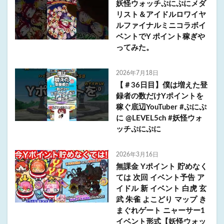
妖怪ウォッチぷにぷにメダ
リスト＆アイドルロワイヤ
ルファイナルミニコラボイ
ベントでY ポイント稼ぎや
ってみた。
2026年7月18日
【＃36日目】僕は増えた登
録者の数だけYポイントを
稼ぐ底辺YouTuber #ぷにぷ
に @LEVEL5ch #妖怪ウォ
ッチぷにぷに
2026年3月16日
無課金 Yポイント 貯めなく
ては 次回 イベント予告 ア
イドル 新 イベント 白虎 玄
武 朱雀 よこどり マップ き
まぐれゲート ニャーサー1
イベント形式【妖怪ウォッ