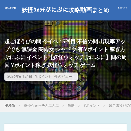
妖怪ｳｫｯﾁぷにぷに攻略動画まとめ
超ごぼうびの間 今イベ 15回目 不信の間 出現率アッ
プでも 無課金 闇雨女 シャドウ 有 Yポイント 稼ぎ方
ぷにぷに イベント【妖怪ウォッチぷにぷに】間の周
回 Yポイント稼ぎ 妖怪ウォッチ ゲーム
2026年6月24日
Yポイント
件のビュー
HOME
妖怪ウォッチぷにぷに
攻略
Yポイント
超ごぼうびの間