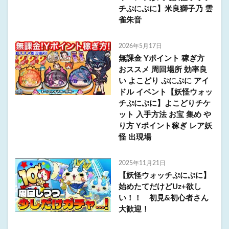
チぷにぷに】米良獅子乃 雲
雀朱音
2026年5月17日
無課金 Yポイント 稼ぎ方
おススメ 周回場所 効率良
い よこどり ぷにぷに アイ
ドル イベント【妖怪ウォッ
チぷにぷに】よこどりチケ
ット 入手方法 お宝 集め や
り方 Yポイント稼ぎ レア妖
怪 出現場
2025年11月21日
【妖怪ウォッチぷにぷに】
始めたてだけどUz+欲し
い！！ 初見&初心者さん
大歓迎！