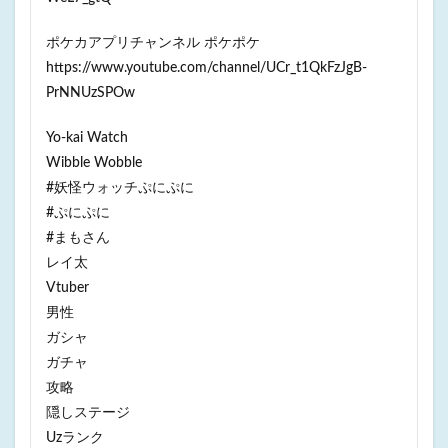
ポケカアプリチャンネル ポケポケ
https://www.youtube.com/channel/UCr_t1QkFzJgB-
PrNNUzSPOw
Yo-kai Watch
Wibble Wobble
#妖怪ウォッチぷにぷに
#ぷにぷに
#まもさん
レイ太
Vtuber
男性
ガシャ
ガチャ
攻略
隠しステージ
Uzランク