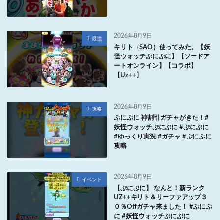
2026年8月9日
最強
キリト（SAO）使ってみた。【妖
怪ウォッチぷにぷに】【ソードア
ートオンライン】【コラボ】
【Uz++】
2026年8月9日
攻略
ぷにぷに 神割引ガチャがきた！#
妖怪ウォッチぷにぷに #ぷにぷに
#ゆっくり実況 #ガチャ #ぷにぷに
攻略
2026年8月9日
イベント
【ぷにぷに】 なんと！新ランク
UZ++キリト＆リーファアップ３
０％Offガチャ来ました！ #ぷにぷ
に #妖怪ウォッチぷにぷに