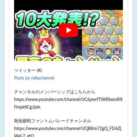
ツイッター (X)
Posts by reitachannel
チャンネルのメンバーシップはこちらから
https://www.youtube.com/channel/UC6pwrfT0KRkezvRX
FmpkKCg/join
呪術廻戦ファントムパレードチャンネル
https://www.youtube.com/channel/UCjBKm72gQ_FD6Zj
WeL7_gtQ