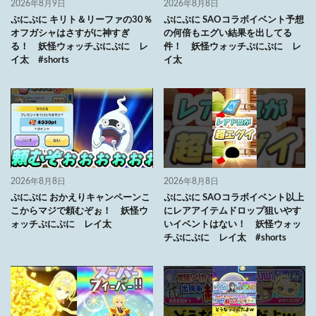
2026年8月9日
2026年8月8日
ぷにぷに キリト＆リーファの30％
ぷにぷに SAOコラボイベント予想
オフガシャはさすがに神すぎ
の何倍もエグい結果を出してる
る！ 妖怪ウォッチぷにぷに レ
件！ 妖怪ウォッチぷにぷに レ
イ太 #shorts
イ太
2026年8月8日
2026年8月8日
ぷにぷに おかえりキャンペーンこ
ぷにぷに SAOコラボイベント以上
こからマジで頼むぞぉ！ 妖怪ウ
にレアアイテムドロップ狙いやす
ォッチぷにぷに レイ太
いイベントはない！ 妖怪ウォッ
チぷにぷに レイ太 #shorts