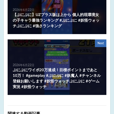
2026年6月22日
【ぷにぷに】UZプラス版は上から 個人的現環境女
の子キャラ最強ランキング #ぷにぷに #妖怪ウォッ
チぷにぷに #強さランキング
Next
2026年6月22日
ぷにぷにワイポ20万達成！目標ポイントまであと
10万！ #gameplay #ぷにぷに #妖魔人 #チャンネル
登録お願いします #妖怪ウォッチぷにぷに #ゲーム
実況 #妖怪ウォッチ
関連する動画記事