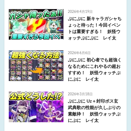
2026年4月19日
ぷにぷに 新キャラガシャち
ょっと待った！今回イベン
トは重要すぎる！ 妖怪ウ
ォッチぷにぷに レイ太
2026年6月6日
ぷにぷに 初心者でも超強く
なるためにこれやるの超お
すすめ！ 妖怪ウォッチぷ
にぷに レイ太
2026年3月18日
ぷにぷに Uz＋封印ボス玄
武典歌の性能が久しぶりの
素敵枠！ 妖怪ウォッチぷ
にぷに レイ太