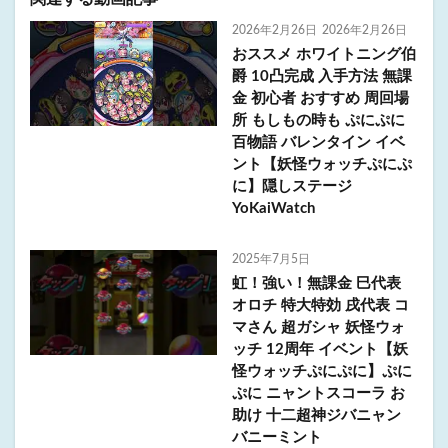
2026年2月26日
2026年2月26日
おススメ ホワイトニング伯
爵 10凸完成 入手方法 無課
金 初心者 おすすめ 周回場
所 もしもの時も ぷにぷに
百物語 バレンタイン イベ
ント【妖怪ウォッチぷにぷ
に】隠しステージ
YoKaiWatch
2025年7月5日
虹！強い！無課金 巳代表
オロチ 特大特効 戌代表 コ
マさん 超ガシャ 妖怪ウォ
ッチ 12周年 イベント【妖
怪ウォッチぷにぷに】ぷに
ぷに ニャントスコーラ お
助け 十二超神ジバニャン
バニーミント