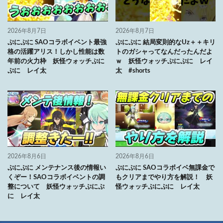
2026年8月7日
2026年8月7日
ぷにぷに SAOコラボイベント最強
ぷにぷに 結局変則的なUz＋＋キリ
格の活躍アリス！しかし性能は数
トのガシャってなんだったんだよ
年前の火力枠 妖怪ウォッチぷに
ｗ 妖怪ウォッチぷにぷに レイ
ぷに レイ太
太 #shorts
2026年8月6日
2026年8月6日
ぷにぷに メンテナンス後の情報い
ぷにぷに SAOコラボイベ無課金で
くぞー！SAOコラボイベントの調
もクリアまでやり方を解説！ 妖
整について 妖怪ウォッチぷにぷ
怪ウォッチぷにぷに レイ太
に レイ太