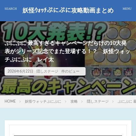
妖怪ｳｫｯﾁぷにぷに攻略動画まとめ
ぷにぷに 最高すぎるキャンペーンだらけの10大発
表がシリーズ記念でまた登場する！？ 妖怪ウォッ
チぷにぷに レイ太
2026年6月22日
隠しステージ
件のビュー
HOME
妖怪ウォッチぷにぷに
攻略
隠しステージ
ぷにぷに 