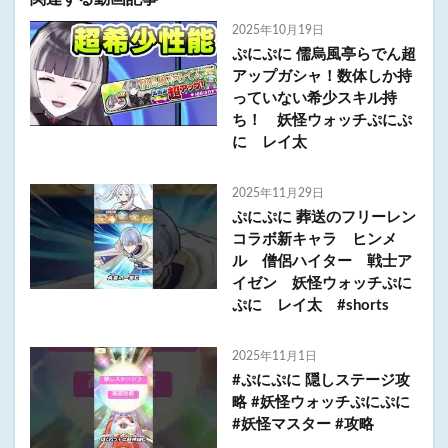
2025年10月19日
ぷにぷに 儒烏風亭らでん超
アップガシャ！数体しか持
っていない希少スキル持
ち！ 妖怪ウォッチぷにぷ
に レイ太
2025年11月29日
ぷにぷに 葬送のフリーレン
コラボ新キャラ ヒンメ
ル 僧侶ハイター 戦士ア
イゼン 妖怪ウォッチぷに
ぷに レイ太 #shorts
2025年11月1日
#ぷにぷに 隠しステージ攻
略 #妖怪ウォッチぷにぷに
#妖怪マスター #攻略