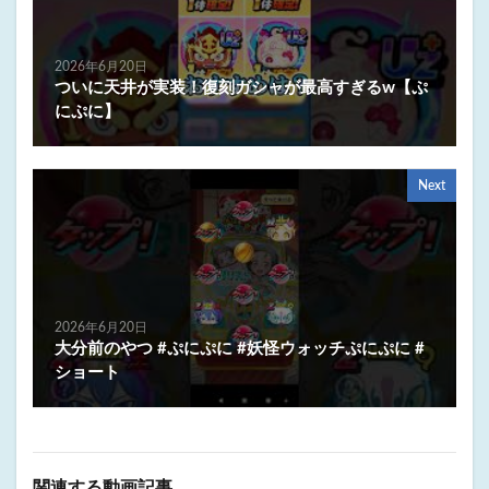
2026年6月20日
ついに天井が実装！復刻ガシャが最高すぎるw【ぷ
にぷに】
Next
2026年6月20日
大分前のやつ #ぷにぷに #妖怪ウォッチぷにぷに #
ショート
関連する動画記事