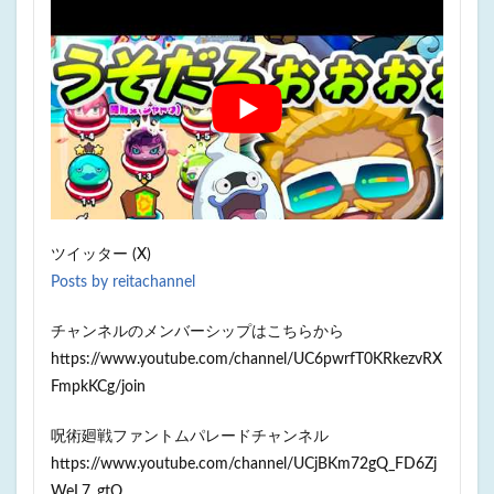
ツイッター (X)
Posts by reitachannel
チャンネルのメンバーシップはこちらから
https://www.youtube.com/channel/UC6pwrfT0KRkezvRX
FmpkKCg/join
呪術廻戦ファントムパレードチャンネル
https://www.youtube.com/channel/UCjBKm72gQ_FD6Zj
WeL7_gtQ