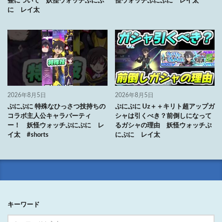
整について 妖怪ウォッチぷにぷ
怪ウォッチぷにぷに レイ太
に レイ太
2026年8月5日
2026年8月5日
ぷにぷに 特殊なひっさつ技持ちの
ぷにぷに Uz＋＋キリト超アップガ
コラボ主人公キャラパーティ
シャは引くべき？前倒しになって
ー！ 妖怪ウォッチぷにぷに レ
るガシャの理由 妖怪ウォッチぷ
イ太 #shorts
にぷに レイ太
キーワード