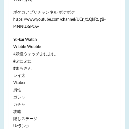
ポケカアプリチャンネル ポケポケ
https://www.youtube.com/channel/UCr_t1QkFzJgB-
PrNNUzSPOw
Yo-kai Watch
Wibble Wobble
#妖怪ウォッチぷにぷに
#ぷにぷに
#まもさん
レイ太
Vtuber
男性
ガシャ
ガチャ
攻略
隠しステージ
Uzランク