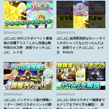
2026年8月7日
2026年8月7日
ぷにぷに SAOコラボイベント最強
ぷにぷに 結局変則的なUz＋＋キリ
格の活躍アリス！しかし性能は数
トのガシャってなんだったんだよ
年前の火力枠 妖怪ウォッチぷに
ｗ 妖怪ウォッチぷにぷに レイ
ぷに レイ太
太 #shorts
2026年8月6日
2026年8月6日
ぷにぷに メンテナンス後の情報い
ぷにぷに SAOコラボイベ無課金で
くぞー！SAOコラボイベントの調
もクリアまでやり方を解説！ 妖