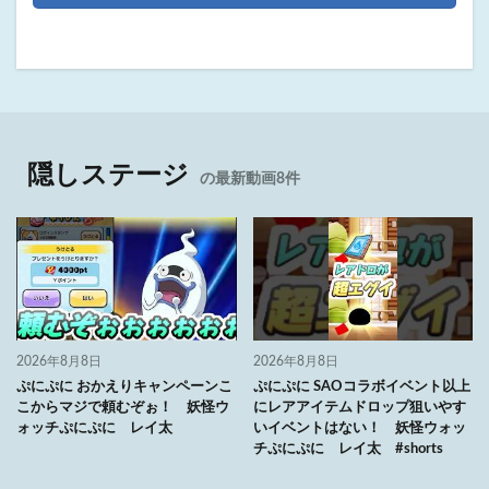
隠しステージ
の最新動画8件
2026年8月8日
2026年8月8日
ぷにぷに おかえりキャンペーンこ
ぷにぷに SAOコラボイベント以上
こからマジで頼むぞぉ！ 妖怪ウ
にレアアイテムドロップ狙いやす
ォッチぷにぷに レイ太
いイベントはない！ 妖怪ウォッ
チぷにぷに レイ太 #shorts