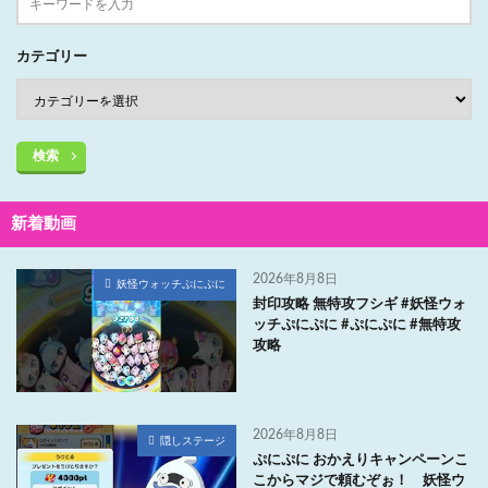
カテゴリー
検索
新着動画
2026年8月8日
妖怪ウォッチぷにぷに
封印攻略 無特攻フシギ #妖怪ウォ
ッチぷにぷに #ぷにぷに #無特攻
攻略
2026年8月8日
隠しステージ
ぷにぷに おかえりキャンペーンこ
こからマジで頼むぞぉ！ 妖怪ウ