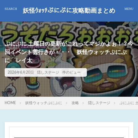
妖怪ｳｫｯﾁぷにぷに攻略動画まとめ
ぷにぷに 土曜日の更新がこれってマジかよぉ！？今
回イベント雲行きが・・・ 妖怪ウォッチぷにぷ
に レイ太
2026年6月20日
隠しステージ
件のビュー
HOME
妖怪ウォッチぷにぷに
攻略
隠しステージ
ぷにぷに 