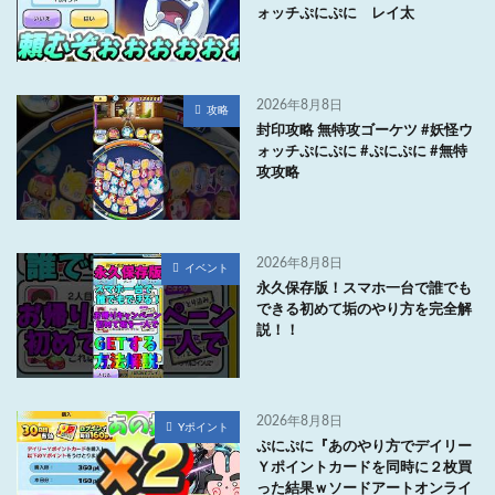
ォッチぷにぷに レイ太
2026年8月8日
攻略
封印攻略 無特攻ゴーケツ #妖怪ウ
ォッチぷにぷに #ぷにぷに #無特
攻攻略
2026年8月8日
イベント
永久保存版！スマホ一台で誰でも
できる初めて垢のやり方を完全解
説！！
2026年8月8日
Yポイント
ぷにぷに『あのやり方でデイリー
Ｙポイントカードを同時に２枚買
った結果ｗソードアートオンライ