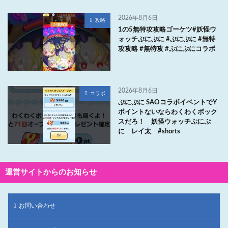
2026年8月6日
攻略
1の5無特攻攻略ゴーケツ#妖怪ウ
ォッチぷにぷに #ぷにぷに #無特
攻攻略 #無特攻 #ぷにぷにコラボ
2026年8月6日
コラボ
ぷにぷに SAOコラボイベントでY
ポイントないならわくわくボック
スだろ！ 妖怪ウォッチぷにぷ
に レイ太 #shorts
運営サイトからのお知らせ
お問い合わせ