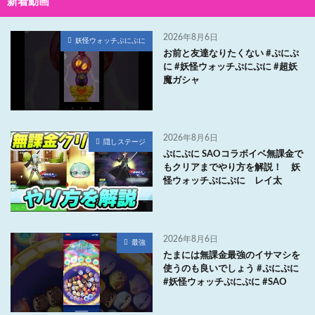
新着動画
2026年8月6日
妖怪ウォッチぷにぷに
お前と友達なりたくない #ぷにぷ
に #妖怪ウォッチぷにぷに #超妖
魔ガシャ
2026年8月6日
隠しステージ
ぷにぷに SAOコラボイベ無課金で
もクリアまでやり方を解説！ 妖
怪ウォッチぷにぷに レイ太
2026年8月6日
最強
たまには無課金最強のイサマシを
使うのも良いでしょう #ぷにぷに
#妖怪ウォッチぷにぷに #SAO