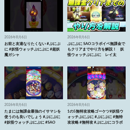
2026年8月6日
2026年8月6日
お前と友達なりたくない #ぷにぷ
ぷにぷに SAOコラボイベ無課金で
に #妖怪ウォッチぷにぷに #超妖
もクリアまでやり方を解説！ 妖
魔ガシャ
怪ウォッチぷにぷに レイ太
2026年8月6日
2026年8月6日
たまには無課金最強のイサマシを
1の5無特攻攻略ゴーケツ#妖怪ウ
使うのも良いでしょう #ぷにぷに
ォッチぷにぷに #ぷにぷに #無特
#妖怪ウォッチぷにぷに #SAO
攻攻略 #無特攻 #ぷにぷにコラボ