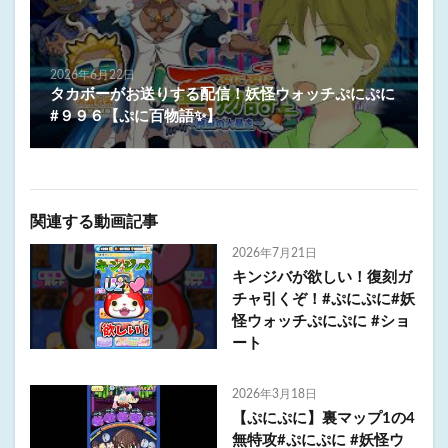
2026年6月22日
タカボーがお送りする配信！妖怪ウォッチぷにぷに
#９９６【ぷに百物語✨】
関連する動画記事
2026年7月21日
キンジバが欲しい！復刻ガ
チャ引くぞ！#ぷにぷに#妖
怪ウォッチぷにぷに #ショ
ート
2026年3月18日
【ぷにぷに】裏マップ1の4
無特攻#ぷにぷに #妖怪ウ