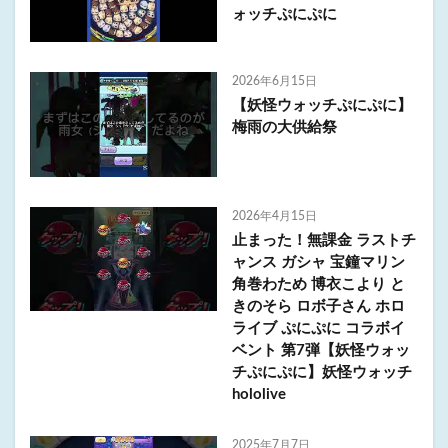
ォッチぷにぷに
2026年6月15日
【妖怪ウォッチぷにぷに】
梅雨の大供給祭
2026年4月15日
止まった！無課金 ラストチ
ャンス ガシャ 宝鐘マリン
角巻わため 博衣こより と
きのそら ロボ子さん ホロ
ライブ ぷにぷに コラボイ
ベント 第7弾【妖怪ウォッ
チぷにぷに】妖怪ウォッチ
hololive
2025年7月7日