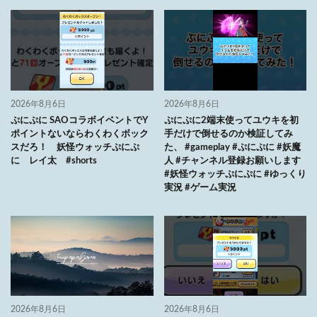
2026年8月6日
2026年8月6日
ぷにぷに SAOコラボイベントでY
ぷにぷに2端末使ってユウキを初
ポイントないならわくわくボック
手だけで倒せるのか検証してみ
スだろ！ 妖怪ウォッチぷにぷ
た、 #gameplay #ぷにぷに #妖魔
に レイ太 #shorts
人 #チャンネル登録お願いします
#妖怪ウォッチぷにぷに #ゆっくり
実況 #ゲーム実況
2026年8月6日
2026年8月6日