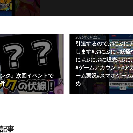
2026年6月22日
引退するのでぷにぷに
します#ぷにぷに #妖
に #ぷにぷに販売#ぷ
#ゲームアカウント#ア
ンク」次回イベントで
ーム実況#スマホゲーム#sh
件
め
記事