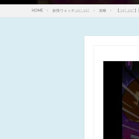
HOME
妖怪ウォッチぷにぷに
攻略
【ぷにぷに】