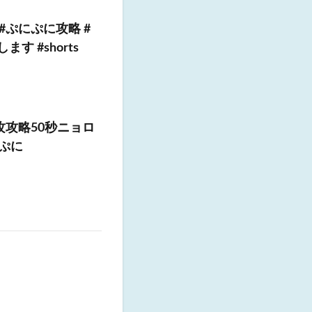
#ぷにぷに攻略 #
 #shorts
攻攻略50秒ニョロ
にぷに