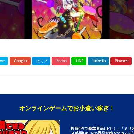
オンラインゲームでお小遣い稼ぎ！
投資0円で豪華景品GET！！「ミリ
４時間OPENの景品交換ができる