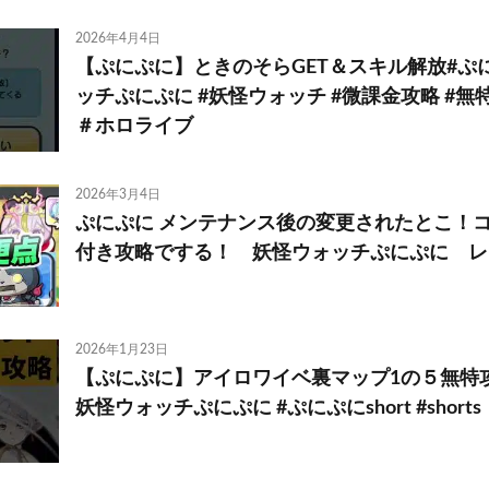
2026年4月4日
【ぷにぷに】ときのそらGET＆スキル解放#ぷに
ッチぷにぷに #妖怪ウォッチ #微課金攻略 #無
＃ホロライブ
2026年3月4日
ぷにぷに メンテナンス後の変更されたとこ！
付き攻略でする！ 妖怪ウォッチぷにぷに レ
2026年1月23日
【ぷにぷに】アイロワイベ裏マップ1の５無特攻攻
妖怪ウォッチぷにぷに #ぷにぷにshort #shorts