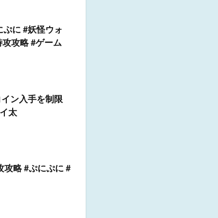
ぷに #妖怪ウォ
特攻攻略 #ゲーム
コイン入手を制限
イ太
略 #ぷにぷに #