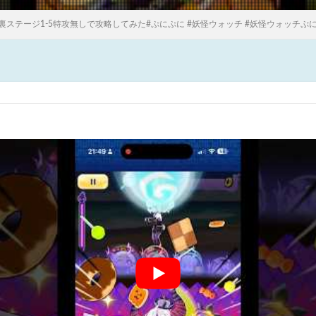
裏ステージ1-5特攻無しで攻略してみた#ぷにぷに #妖怪ウォッチ #妖怪ウォッチぷ