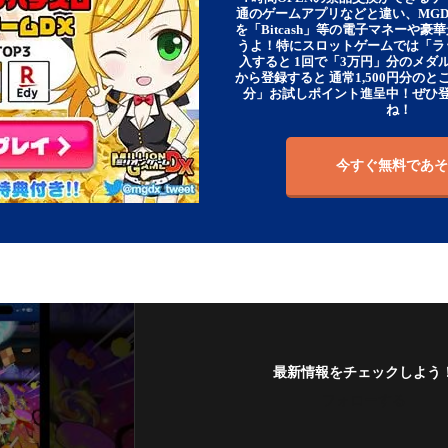
通のゲームアプリなどと違い、MG
を「Bitcash」等の電子マネーや
うよ！特にスロットゲームでは「ラ
入すると 1回で「3万円」分のメダル
から登録すると 通常1,500円分のとこ
分」お試しポイント進呈中！ぜひ
ね！
今すぐ無料であそ
最新情報をチェックしよう
フォローする