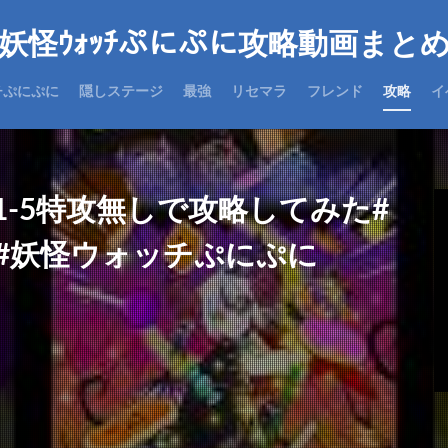
妖怪ｳｫｯﾁぷにぷに攻略動画まと
チぷにぷに
隠しステージ
最強
リセマラ
フレンド
攻略
イ
-5特攻無しで攻略してみた#
 #妖怪ウォッチぷにぷに