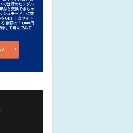
DXでは貯めたメダル
豪華景品と交換できちゃ
ッシュモード」に突
をGET！ 当サイト
ろ 倍額の「3,000円
登録して遊んでみて
ぶ
！