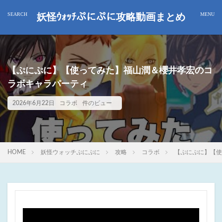
妖怪ｳｫｯﾁぷにぷに攻略動画まとめ
【ぷにぷに】【使ってみた】福山潤＆櫻井孝宏のコ
ラボキャラパーティ
2026年6月22日
コラボ
件のビュー
HOME
妖怪ウォッチぷにぷに
攻略
コラボ
【ぷにぷに】【使