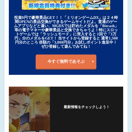
投資0円で豪華景品GET！！「ミリオンゲームDX」は２４時
間OPENの景品交換ができるゲームサイトだよ。普通のゲー
ムアプリなどと違い、MGDXでは貯めたメダルを「Bitcash」
等の電子マネーや豪華景品と交換できちゃうよ！特にスロッ
トゲームでは「ラッシュモード」に突入すると 1回で「3万
円」分のメダルをGET！ 当サイトから登録すると 通常1,500
円分のところ 倍額の「3,000円分」お試しポイント進呈中！
ぜひ登録して遊んでみてね！
今すぐ無料であそぶ
最新情報をチェックしよう！
フォローする