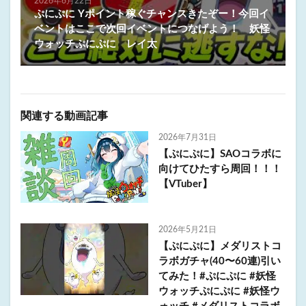
2026年6月22日
ぷにぷに Yポイント稼ぐチャンスきたぞー！今回イ
ベントはここで次回イベントにつなげよう！ 妖怪
ウォッチぷにぷに レイ太
関連する動画記事
2026年7月31日
【ぷにぷに】SAOコラボに
向けてひたすら周回！！！
【VTuber】
2026年5月21日
【ぷにぷに】メダリストコ
ラボガチャ(40〜60連)引い
てみた！#ぷにぷに #妖怪
ウォッチぷにぷに #妖怪ウ