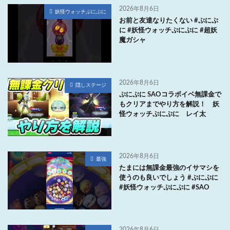
2026年8月6日
妖怪ウォッチぷにぷに
お前と友達なりたくない #ぷにぷ
に #妖怪ウォッチぷにぷに #超妖
魔ガシャ
2026年8月6日
隠しステージ
ぷにぷに SAOコラボイベ無課金で
もクリアまでやり方を解説！ 妖
怪ウォッチぷにぷに レイ太
2026年8月6日
最強
たまには無課金最強のイサマシを
使うのも良いでしょう #ぷにぷに
#妖怪ウォッチぷにぷに #SAO
2026年8月6日