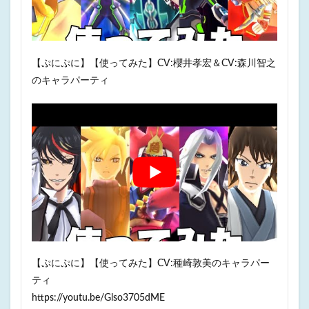
【ぷにぷに】【使ってみた】CV:櫻井孝宏＆CV:森川智之
のキャラパーティ
【ぷにぷに】【使ってみた】CV:種崎敦美のキャラパー
ティ
https://youtu.be/Glso3705dME