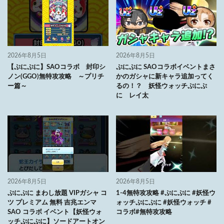
2026年8月5日
2026年8月5日
【ぷにぷに】SAOコラボ 封印シ
ぷにぷに SAOコラボイベントまさ
ノン(GGO)無特攻攻略 ～プリチ
かのガシャに新キャラ追加ってく
ー篇～
るの！？ 妖怪ウォッチぷにぷ
に レイ太
2026年8月5日
2026年8月5日
ぷにぷに まわし放題 VIPガシャ コ
1-4無特攻攻略 #ぷにぷに #妖怪ウ
ツ プレミアム 無料 吉兆エンマ
ォッチぷにぷに #妖怪ウォッチ #
SAO コラボ イベント【妖怪ウォ
コラボ#無特攻攻略
ッチぷにぷに】ソードアートオン