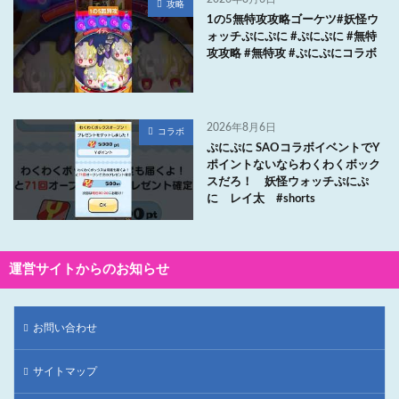
攻略
1の5無特攻攻略ゴーケツ#妖怪ウ
ォッチぷにぷに #ぷにぷに #無特
攻攻略 #無特攻 #ぷにぷにコラボ
2026年8月6日
コラボ
ぷにぷに SAOコラボイベントでY
ポイントないならわくわくボック
スだろ！ 妖怪ウォッチぷにぷ
に レイ太 #shorts
運営サイトからのお知らせ
お問い合わせ
サイトマップ