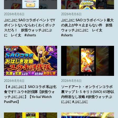
2026年8月6日
2026年8月6日
ぷにぷに SAOコラボイベントでY
ぷにぷに SAOコラボイベント最大
ポイントないならわくわくボック
の炎上が中々止まらない件 妖怪
スだろ！ 妖怪ウォッチぷにぷ
ウォッチぷにぷに レイ太
に レイ太 #shorts
#shorts
2026年8月6日
2026年8月6日
【＃ぷにぷに】SAOコラボ 私は乞
ソードアート・オンラインコラボ
食です!! ユウキ討伐隊【妖怪ウォ
裏マップ 1- 5 キリト(SAO) 65秒以
ッチぷにぷに】【Yo-kai Watch
内特攻なし攻略 #妖怪ウォッチぷ
PuniPuni】
にぷに #ぷにぷに