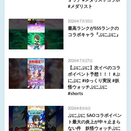
ォッチ #メダリストコラボ
#メダリスト
2026年7月10日
最高ランクがSSSランクの
コラボキャラ『ぷにぷに』
2026年7月27日
【ぷにぷに】次イベのコラ
ボイベント予想！！！ #ぷ
にぷに #ゆっくり実況 #妖
怪ウォッチぷにぷに
#shorts
2026年8月6日
ぷにぷに SAOコラボイベン
ト最大の炎上が中々止まら
ない件 妖怪ウォッチぷに