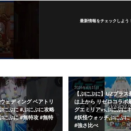
最新情報をチェックしよう
フォローする
2026年6月15日
【ぷにぷに】UZプラス
ウェディング ベアトリ
は上から リゼロコラボ
ぷにぷに #ぷにぷに攻略
グエミリアvsぷにぷにキ
にぷに #無特攻 #無特
#妖怪ウォッチぷにぷに
#強さ比べ