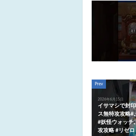
Prev
2026年6月15日
イサマシで封印
ス無特攻攻略#
#妖怪ウォッチぷ
攻攻略 #リゼロ