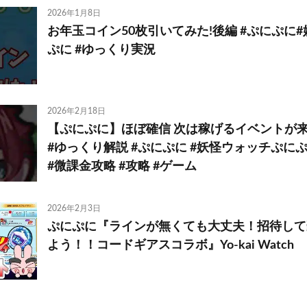
2026年1月8日
お年玉コイン50枚引いてみた!後編 #ぷにぷに
ぷに #ゆっくり実況
2026年2月18日
【ぷにぷに】ほぼ確信 次は稼げるイベントが
#ゆっくり解説 #ぷにぷに #妖怪ウォッチぷにぷ
#微課金攻略 #攻略 #ゲーム
2026年2月3日
ぷにぷに『ラインが無くても大丈夫！招待して
よう！！コードギアスコラボ』Yo-kai Watch