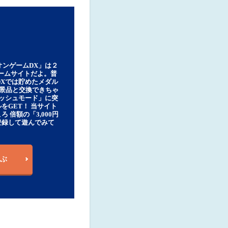
オンゲームDX」は２
ゲームサイトだよ。普
DXでは貯めたメダル
豪華景品と交換できちゃ
ッシュモード」に突
をGET！ 当サイト
ろ 倍額の「3,000円
登録して遊んでみて
ぶ