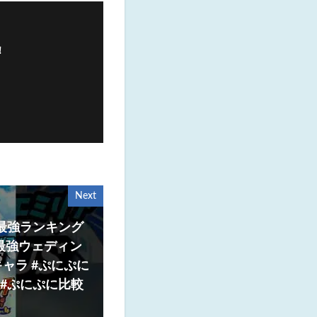
！
Next
最強ランキング
最強ウェディン
ャラ #ぷにぷに
 #ぷにぷに比較