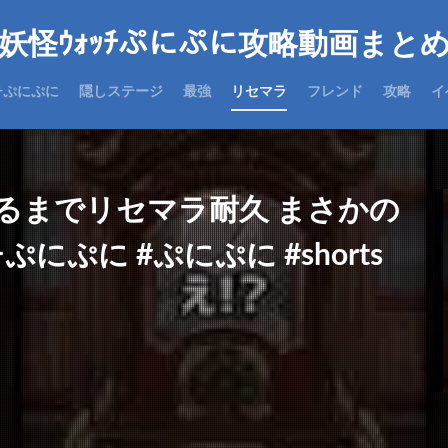
妖怪ｳｫｯﾁぷにぷに攻略動画まと
チぷにぷに
隠しステージ
最強
リセマラ
フレンド
攻略
イ
るまでリセマラ耐久 まさかの
ぷに #ぷにぷに #shorts