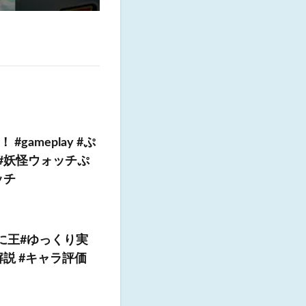
ameplay #ぷ
 #妖怪ウォッチぷ
ッチ
ぷに王#ゆっくり実
解説 #キャラ評価