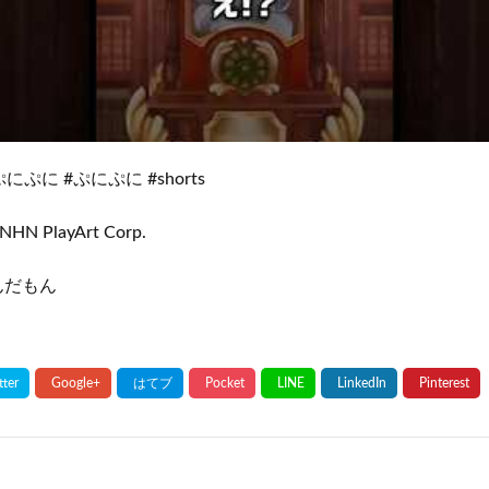
ぷに #ぷにぷに #shorts
NHN PlayArt Corp.
ずんだもん