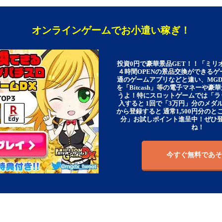
オンラインゲームでお小遣い稼ぎ！
投資0円で豪華景品GET！！「ミリ
４時間OPENの景品交換ができる
通のゲームアプリなどと違い、MG
を「Bitcash」等の電子マネーや
うよ！特にスロットゲームでは「ラ
入すると 1回で「3万円」分のメダル
から登録すると 通常1,500円分のとこ
分」お試しポイント進呈中！ぜひ
ね！
今すぐ無料であそ