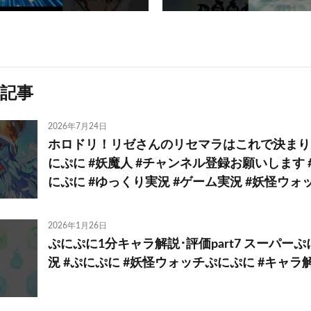
記事
2026年7月24日
ホロドリ！リゼさんのリセマラはこれで決まり！ #g
にぷに #妖魔人 #チャンネル登録お願いします
にぷに #ゆっくり実況 #ゲーム実況 #妖怪ウォ
2026年1月26日
ぷにぷに1分キャラ解説･評価part7 スーパー
況 #ぷにぷに #妖怪ウォッチぷにぷに #キャラ