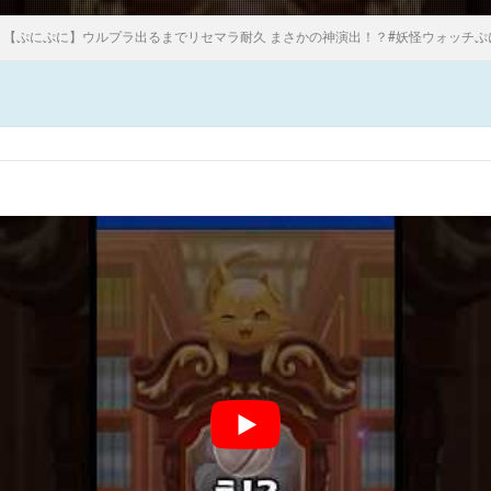
【ぷにぷに】ウルプラ出るまでリセマラ耐久 まさかの神演出！？#妖怪ウォッチぷにぷに 