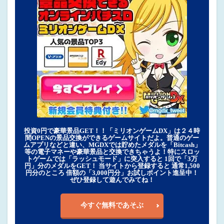
投資0円で豪華景品GET！！「ミリオンゲームDX」は２４時
間OPENの景品交換ができるゲームサイトだよ。普通のゲー
ムアプリなどと違い、MGDXでは貯めたメダルを「Bitcash」
等の電子マネーや豪華景品と交換できちゃうよ！特にスロッ
トゲームでは「ラッシュモード」に突入すると 1回で「3万
円」分のメダルをGET！ 当サイトから登録すると 通常1,500
円分のところ 倍額の「3,000円分」お試しポイント進呈中！
ぜひ登録して遊んでみてね！
今すぐ無料であそぶ