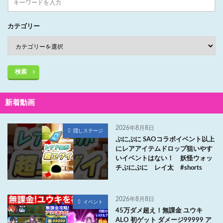
カテゴリー
検索
新着動画
2026年8月8日
隠しステージ
ぷにぷに SAOコラボイベント以上
にレアアイテムドロップ狙いやす
いイベントはない！ 妖怪ウォッ
チぷにぷに レイ太 #shorts
2026年8月8日
イベント
45万ダメ超え！無課金 ユウキ
ALO 初ゲット ダメージ99999 ア