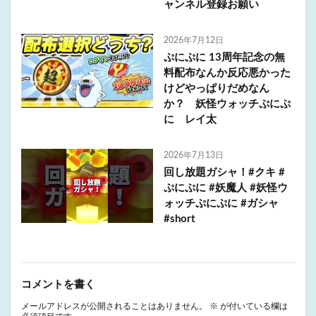
ャンネル登録お願い
2026年7月12日
ぷにぷに 13周年記念の無
料配布なんか反応悪かった
けどやっぱりだめなん
か？ 妖怪ウォッチぷにぷ
に レイ太
2026年7月13日
回し放題ガシャ！#クキ #
ぷにぷに #妖魔人 #妖怪ウ
ォッチぷにぷに #ガシャ
#short
コメントを書く
メールアドレスが公開されることはありません。
※
が付いている欄は