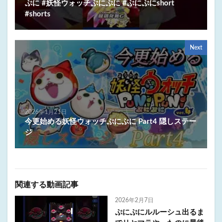
ぷに #妖怪ウォッチぷにぷに #ぷにぷにshort
#shorts
Next
2026年1月21日
今更始める妖怪ウォッチぷにぷに Part4 隠しステー
ジ
関連する動画記事
2026年2月7日
ぷにぷにルルーシュ出るま