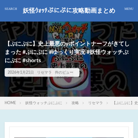
妖怪ｳｫｯﾁぷにぷに攻略動画まとめ
【ぷにぷに】史上最悪のyポイントナーフがきてし
まった #ぷにぷに #ゆっくり実況 #妖怪ウォッチぷ
にぷに #shorts
2026年1月21日
リセマラ
件のビュー
HOME
妖怪ウォッチぷにぷに
攻略
リセマラ
【ぷにぷに】史上