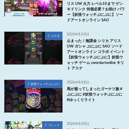
リス UW 火力 レベル10まで ゲン
キドリンク 何個必要？お助け パワ
ー【妖怪ウォッチぷにぷに】ソー
ドアートオンライン SAO
2026年8月8日
コラボ
止まった！無課金 シリカ アリス
UW ガシャ ぷにぷに SAO ソード
アートオンライン コラボ イベント
【妖怪ウォッチぷにぷに】妖怪ウ
ォッチ ゲーム swordartonline キリ
ト アスナ
2026年8月8日
妖怪ウォッチぷにぷに
馬が逝ってしまったゴーケツ族 #
ぷにぷに #妖怪ウォッチぷにぷに
#ゆっくりライト
2026年8月8日
フレンド