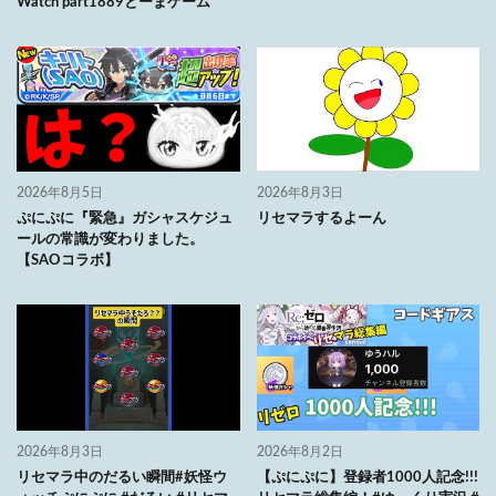
Watch part1889とーまゲーム
2026年8月5日
2026年8月3日
ぷにぷに『緊急』ガシャスケジュ
リセマラするよーん
ールの常識が変わりました。
【SAOコラボ】
2026年8月3日
2026年8月2日
リセマラ中のだるい瞬間#妖怪ウ
【ぷにぷに】登録者1000人記念!!!