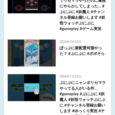
でリセマラやったのに最後
にやらかしてしまった… #
ぷにぷに #妖魔人 #チャン
ネル登録お願いします #妖
怪ウォッチぷにぷに
#gameplay #ゲーム実況
2026年3月15日
ぽっぷに新配置何個やっ
た？ #ぷにぷに #ポポそら
2026年7月12日
ぷにぷにニャンボリセマラ
やってる人がいる件…
#gameplay #ぷにぷに #妖
魔人 #妖怪ウォッチぷにぷ
に #チャンネル登録お願い
します #ゆっくり実況 #チ