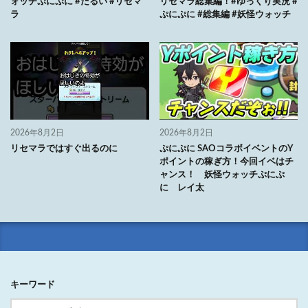
ォッチぷにぷに #だるい #リセマ
リセマラ総集編！#ゆっくり実況 #
ラ
ぷにぷに #総集編 #妖怪ウォッチ
2026年8月2日
2026年8月2日
リセマラではすぐ出るのに
ぷにぷに SAOコラボイベントのY
ポイントの稼ぎ方！今回イベはチ
ャンス！ 妖怪ウォッチぷにぷ
に レイ太
キーワード