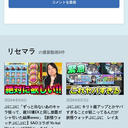
リセマラ
の最新動画8件
2026年8月6日
2026年8月5日
ぷにぷに「ずっと出ないあのキャ
ぷにぷに キリト超アップとかヤバ
ラ狙って、超10連EXと回し放題ガ
すぎることが起こってるんだが
シャ引いた結果www」【妖怪ウォ
妖怪ウォッチぷにぷに レイ太
ッチぷにぷに】SAOコラボ Yo-kai