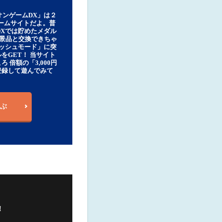
オンゲームDX」は２
ゲームサイトだよ。普
DXでは貯めたメダル
豪華景品と交換できちゃ
ッシュモード」に突
をGET！ 当サイト
ろ 倍額の「3,000円
登録して遊んでみて
ぶ
！