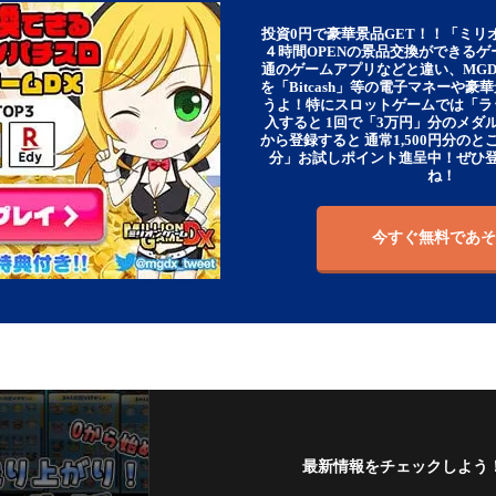
投資0円で豪華景品GET！！「ミリ
４時間OPENの景品交換ができる
通のゲームアプリなどと違い、MG
を「Bitcash」等の電子マネーや
うよ！特にスロットゲームでは「ラ
入すると 1回で「3万円」分のメダル
から登録すると 通常1,500円分のとこ
分」お試しポイント進呈中！ぜひ
ね！
今すぐ無料であそ
最新情報をチェックしよう