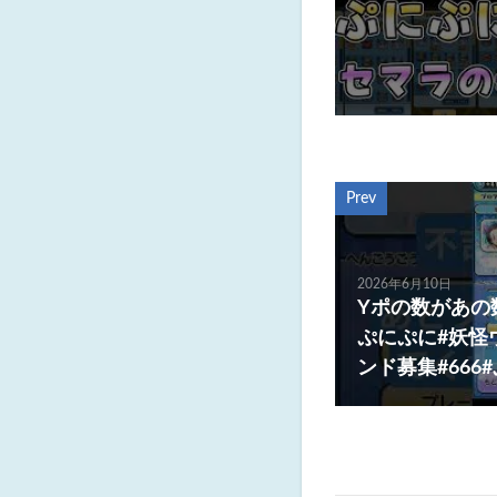
Prev
2026年6月10日
Yポの数があの
ぷにぷに#妖怪
ンド募集#666