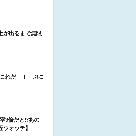
土が出るまで無限
これだ！！」ぷに
3倍だと!?あの
怪ウォッチ】