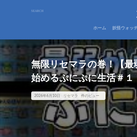
ホーム
妖怪ウォッ
無限リセマラの巻！【最
始めるぷにぷに生活＃１
2026年6月10日
リセマラ
件のビュー