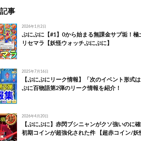
記事
2026年1月2日
ぷにぷに【#1】0から始まる無課金サブ垢！極
リセマラ【妖怪ウォッチぷにぷに】
2025年7月16日
【ぷにぷにリーク情報】「次のイベント形式は
ぷに百物語第2弾のリーク情報を紹介！
2026年4月20日
【ぷにぷに】赤閃ブシニャンがクソ強いのに確率
初期コインが超強化された件 【超赤コイン/妖