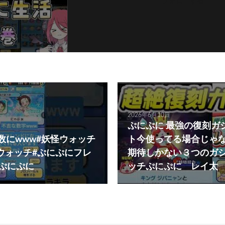
フォローする
2026年6月10日
ぷにぷに 最強の復刻ガ
数にwww#妖怪ウォッチ
ト今使ってる場合じゃ
ウォッチ#ぷにぷにフレ
期待しかない３つのガ
#ぷにぷに
ッチぷにぷに レイ太