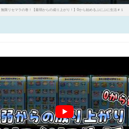
無限リセマラの巻！【最弱からの成り上がり！】0から始めるぷにぷに生活＃１