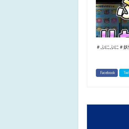
＃ぷにぷに＃妖