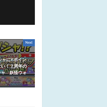
Next
シャにYポイン
ない！？周年の
シャ 妖怪ウォ