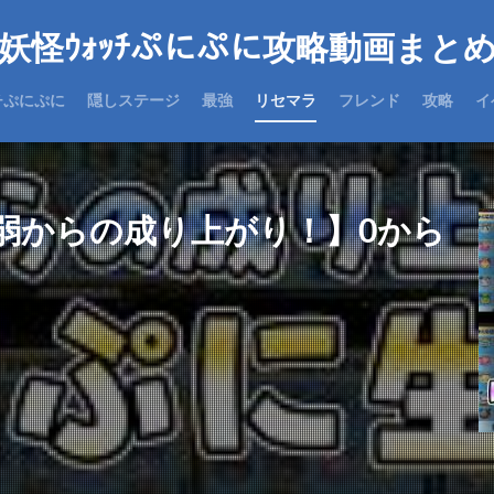
妖怪ｳｫｯﾁぷにぷに攻略動画まと
チぷにぷに
隠しステージ
最強
リセマラ
フレンド
攻略
イ
弱からの成り上がり！】0から